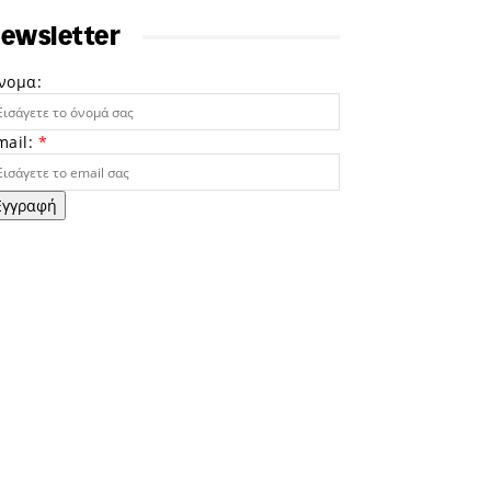
ewsletter
νομα:
mail:
*
Εγγραφή