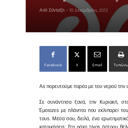
Από
Σύνταξη
-
10 Δεκεμβρίου, 2012
Facebook
X
Email
Τυπών
Ας πορευτούμε παρέα με του νερού την
Σε συνάντησα ξανά, την Κυριακή, στ
Έμοιαζες με πλάνητα που εκλιπαρεί το
τους. Μέσα σου, δειλά, ένα ερωτηματικ
κατοικήσεις; Στη ράχη τίνος άστρου θέλ