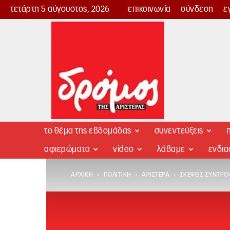
τετάρτη 5 αύγουστος, 2026
επικοινωνία
σύνδεση
ε
Δρόμος
της
Αριστεράς
το θέμα της εβδομάδας
συνεντεύξεις
π
αφιερώματα
video
λάβαμε
ενδι
ΑΡΧΙΚΉ
ΠΟΛΙΤΙΚΉ
ΑΡΙΣΤΕΡΆ
ΣΚΈΨΕΙΣ ΣΥΝΤΡΟ