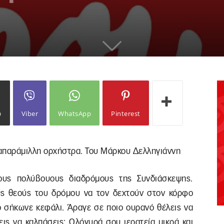
ω
Viber
WhatsApp
Pinterest
 απαράμιλλη ορχήστρα. Του Μάρκου Δελληγιάννη
ους πολύβουους διαδρόμους της Συνδιάσκεψης.
υς θεούς του δρόμου να τον δεχτούν στον κόρφο
ό σήκωνε κεφάλι. Άραγε σε ποιο ουρανό θέλεις να
εις να καλπάσεις; Ολόγυρά σου ιερατεία μικρά και