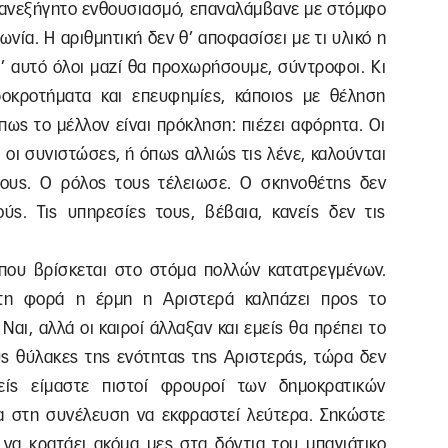
ς ανεξήγητο ενθουσιασμό, επαναλάμβανε με στόμφο
νία. Η αριθμητική δεν θ’ αποφασίσει με τι υλικό η
ι’ αυτό όλοι μαζί θα προχωρήσουμε, σύντροφοι. Κι
ροκροτήματα και επευφημίες, κάποιος με θέληση
 πως το μέλλον είναι πρόκληση: πιέζει αφόρητα. Οι
 οι συνιστώσες, ή όπως αλλιώς τις λένε, καλούνται
ους. Ο ρόλος τους τέλειωσε. Ο σκηνοθέτης δεν
ύς. Τις υπηρεσίες τους, βέβαια, κανείς δεν τις
 που βρίσκεται στο στόμα πολλών κατατρεγμένων.
ώτη φορά η έρμη η Αριστερά καλπάζει προς το
Ναι, αλλά οι καιροί άλλαξαν και εμείς θα πρέπει το
ους θύλακες της ενότητας της Αριστεράς, τώρα δεν
είς είμαστε πιστοί φρουροί των δημοκρατικών
α στη συνέλευση να εκφραστεί λεύτερα. Σηκώστε
ι να κρατάει ακόμα μες στα δόντια του μπαγιάτικο