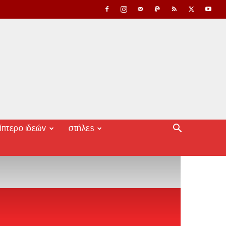
ίπτερο ιδεών
στήλες