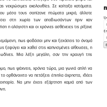
ας νεκρώσιμες ακολουθίες. Σε κοίταξα κατάματα.
n
που μέσα τους σαπίζανε πτώματα μικρά, άλλοτε
Ό
ρίσει στη χωρία των αποβιωσάντων πριν καν
ση η αλόγιστη και οι χρόνιες ασθένειες τις ρίξανε
E
εμάμενη, πως φοβάσαι μην και ξεχάσεις το όνομά
ς ξεφύγει και χαθεί στις καπνισμένες αίθουσες, η
 ωδίνες. Μια λέξη μεγάλη, σαν την κραυγή της
μο, πως ψάχνεις, χρόνια τώρα, μια γωνιά απλή να
υ το ορθάνοιχτο να πετάξεις έπιπλα άχρηστα, ιδέες
οιπορία. Να μην έχεις εξάρτηση καμιά από των
νη.