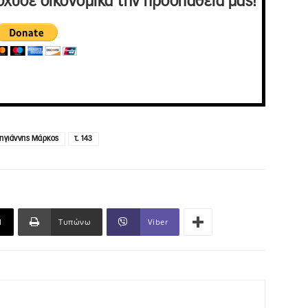
σχυσε οικονομικά την προσπάθειά μας!
ηγιάννης Μάρκος
τ. 143
l
Τυπώνω
Viber