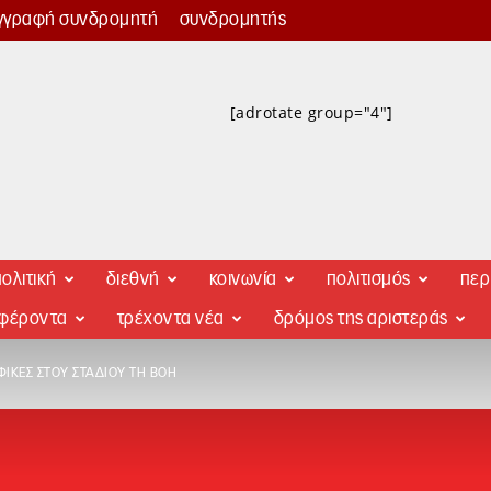
γγραφή συνδρομητή
συνδρομητής
[adrotate group="4"]
ολιτική
διεθνή
κοινωνία
πολιτισμός
περ
αφέροντα
τρέχοντα νέα
δρόμος της αριστεράς
ΦΙΚΈΣ ΣΤΟΥ ΣΤΑΔΊΟΥ ΤΗ ΒΟΉ