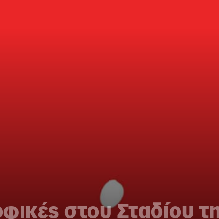
φικές στου Σταδίου τ