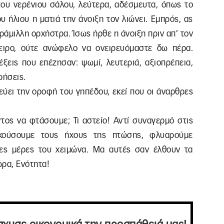
του νερένιου σάλου, λεύτερα, αδέσμευτα, όπως το
 ήλιου η ματιά την άνοιξη τον λιώνει. Εμπρός, ας
άμιλλη ορχήστρα. Ίσως ήρθε η άνοιξη πριν απ’ τον
νειρο, ούτε ανώφελο να ονειρευόμαστε δω πέρα.
έξεις που επέζησαν: ψωμί, λευτεριά, αξιοπρέπεια,
ρήσεις.
εύει την οροφή του γηπέδου, εκεί που οι άναρθρες
τος να φτάσουμε; Τι αστείο! Αντί συναγερμό στις
ακούσουμε τους ήχους της πτώσης, φλυαρούμε
νες μέρες του χειμώνα. Μα αυτές σαν έλθουν τα
ώρα, Ενότητα!