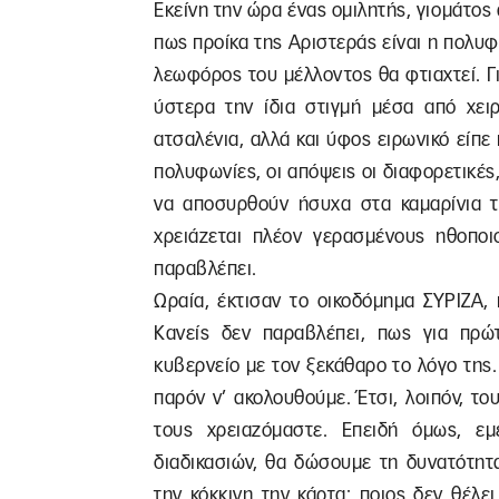
Εκείνη την ώρα ένας ομιλητής, γιομάτο
πως προίκα της Αριστεράς είναι η πολυφω
λεωφόρος του μέλλοντος θα φτιαχτεί. Γ
ύστερα την ίδια στιγμή μέσα από χει
ατσαλένια, αλλά και ύφος ειρωνικό είπε
πολυφωνίες, οι απόψεις οι διαφορετικές,
να αποσυρθούν ήσυχα στα καμαρίνια τ
χρειάζεται πλέον γερασμένους ηθοποιο
παραβλέπει.
Ωραία, έκτισαν το οικοδόμημα ΣΥΡΙΖΑ,
Κανείς δεν παραβλέπει, πως για πρ
κυβερνείο με τον ξεκάθαρο το λόγο της. 
παρόν ν’ ακολουθούμε. Έτσι, λοιπόν, τ
τους χρειαζόμαστε. Επειδή όμως, εμ
διαδικασιών, θα δώσουμε τη δυνατότητ
την κόκκινη την κάρτα: ποιος δεν θέλε