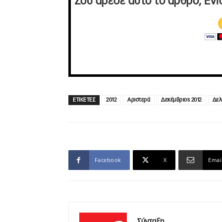
Σου άρεσε αυτό το άρθρο; Ενί
ΕΤΙΚΕΤΕΣ
2012
Αριστερά
Δεκέμβριος 2012
Δελ
Facebook
X
Emai
Σύνταξη