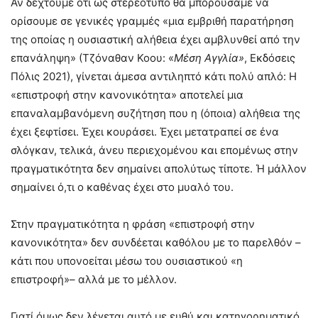
Αν δεχτούμε ότι ως στερεότυπο θα μπορούσαμε να
ορίσουμε σε γενικές γραμμές «μια εμβριθή παρατήρηση
της οποίας η ουσιαστική αλήθεια έχει αμβλυνθεί από την
επανάληψη» (Τζόναθαν Κοου: «
Μέση Αγγλία»
, Εκδόσεις
Πόλις 2021), γίνεται άμεσα αντιληπτό κάτι πολύ απλό: H
«επιστροφή στην κανονικότητα» αποτελεί μια
επαναλαμβανόμενη συζήτηση που η (όποια) αλήθεια της
έχει ξεφτίσει. Έχει κουράσει. Έχει μετατραπεί σε ένα
σλόγκαν, τελικά, άνευ περιεχομένου και επομένως στην
πραγματικότητα δεν σημαίνει απολύτως τίποτε. Ή μάλλον
σημαίνει ό,τι ο καθένας έχει στο μυαλό του.
Στην πραγματικότητα η φράση «επιστροφή στην
κανονικότητα» δεν συνδέεται καθόλου με το παρελθόν –
κάτι που υπονοείται μέσω του ουσιαστικού «η
επιστροφή»– αλλά με το μέλλον.
Γιατί όμως δεν λέγεται αυτό με ευθύ και κατηγορηματικό