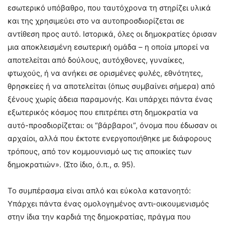
εσωτερικό υπόβαθρο, που ταυτόχρονα τη στηρίζει υλικά
και της χρησιμεύει στο να αυτοπροσδιορίζεται σε
αντίθεση προς αυτό. Ιστορικά, όλες οι δημοκρατίες όρισαν
μια αποκλεισμένη εσωτερική ομάδα – η οποία μπορεί να
αποτελείται από δούλους, αυτόχθονες, γυναίκες,
φτωχούς, ή να ανήκει σε ορισμένες φυλές, εθνότητες,
θρησκείες ή να αποτελείται (όπως συμβαίνει σήμερα) από
ξένους χωρίς άδεια παραμονής. Και υπάρχει πάντα ένας
εξωτερικός κόσμος που επιτρέπει στη δημοκρατία να
αυτό-προσδιορίζεται: οι “βάρβαροι”, όνομα που έδωσαν οι
αρχαίοι, αλλά που έκτοτε ενεργοποιήθηκε με διάφορους
τρόπους, από τον κομμουνισμό ως τις αποικίες των
δημοκρατιών». (Στο ίδιο, ό.π., σ. 95).
Το συμπέρασμα είναι απλό και εύκολα κατανοητό:
Υπάρχει πάντα ένας ομολογημένος αντι-οικουμενισμός
στην ίδια την καρδιά της δημοκρατίας, πράγμα που