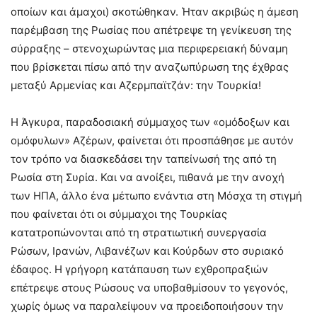
οποίων και άμαχοι) σκοτώθηκαν. Ήταν ακριβώς η άμεση
παρέμβαση της Ρωσίας που απέτρεψε τη γενίκευση της
σύρραξης – στενοχωρώντας μια περιφερειακή δύναμη
που βρίσκεται πίσω από την αναζωπύρωση της έχθρας
μεταξύ Αρμενίας και Αζερμπαϊτζάν: την Τουρκία!
Η Άγκυρα, παραδοσιακή σύμμαχος των «ομόδοξων και
ομόφυλων» Αζέρων, φαίνεται ότι προσπάθησε με αυτόν
τον τρόπο να διασκεδάσει την ταπείνωσή της από τη
Ρωσία στη Συρία. Και να ανοίξει, πιθανά με την ανοχή
των ΗΠΑ, άλλο ένα μέτωπο ενάντια στη Μόσχα τη στιγμή
που φαίνεται ότι οι σύμμαχοι της Τουρκίας
κατατροπώνονται από τη στρατιωτική συνεργασία
Ρώσων, Ιρανών, Λιβανέζων και Κούρδων στο συριακό
έδαφος. Η γρήγορη κατάπαυση των εχθροπραξιών
επέτρεψε στους Ρώσους να υποβαθμίσουν το γεγονός,
χωρίς όμως να παραλείψουν να προειδοποιήσουν την