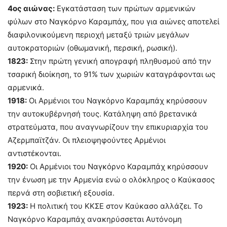
4ος αιώνας:
Εγκατάσταση των πρώτων αρμενικών
φύλων στο Ναγκόρνο Καραμπάχ, που για αιώνες αποτελεί
διαφιλονικούμενη περιοχή μεταξύ τριών μεγάλων
αυτοκρατοριών (οθωμανική, περσική, ρωσική).
1823:
Στην πρώτη γενική απογραφή πληθυσμού από την
τσαρική διοίκηση, το 91% των χωριών καταγράφονται ως
αρμενικά.
1918:
Οι Αρμένιοι του Ναγκόρνο Καραμπάχ κηρύσσουν
την αυτοκυβέρνησή τους. Κατάληψη από βρετανικά
στρατεύματα, που αναγνωρίζουν την επικυριαρχία του
Αζερμπαϊτζάν. Οι πλειοψηφούντες Αρμένιοι
αντιστέκονται.
1920:
Οι Αρμένιοι του Ναγκόρνο Καραμπάχ κηρύσσουν
την ένωση με την Αρμενία ενώ ο ολόκληρος ο Καύκασος
περνά στη σοβιετική εξουσία.
1923:
Η πολιτική του ΚΚΣΕ στον Καύκασο αλλάζει. Το
Ναγκόρνο Καραμπάχ ανακηρύσσεται Αυτόνομη