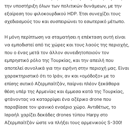
την υποστήριξη όλων των πολιτικών δυνάμεων, με την
εξαίρεση του φιλοκουρδικού HDP. Έτσι συνεχίζει τους
σχεδιασμούς του και συσπειρώνει το εσωτερικό μέτωπο.
Η μόνη περίπτωση να σταματήσει η επέκταση αυτή είναι
να εμποδιστεί από τις χώρες και τους λαούς της περιοχής,
που ο ένας μετά τον άλλον συνειδητοποιούν τον
εμπρηστικό ρόλο της Τουρκίας, και την απειλή που
αποτελεί συνολικά για την ειρήνη στην περιοχή μας. Είναι
χαρακτηριστικό ότι το Ιράν, αν και «ομόδοξο» με το
επίσης σιιτικό Αζερμπαϊτζάν, παίρνει πλέον ξεκάθαρα
θέση υπέρ της Αρμενίας και έμμεσα κατά της Τουρκίας,
φτάνοντας να καταρρίψει ένα αζέρικο drone που
παραβίασε τον ιρανικό εναέριο χώρο. Αντιθέτως, το
Ισραήλ χαρίζει δεκάδες drones τύπου Harpy στο
Αζερμπαϊτζάν ώστε να πλήξει τους αρμενικούς S-300!