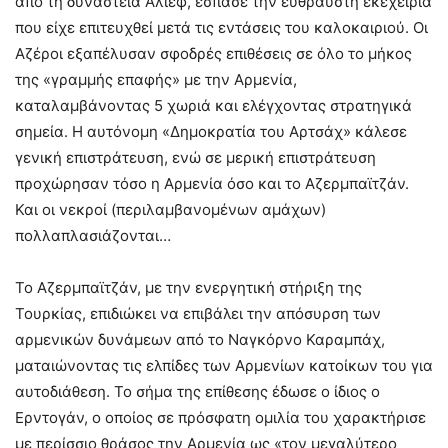
από τη δυναστεία Αλίεφ, έσπασε την εύθραυστη εκεχειρία
που είχε επιτευχθεί μετά τις εντάσεις του καλοκαιριού. Οι
Αζέροι εξαπέλυσαν σφοδρές επιθέσεις σε όλο το μήκος
της «γραμμής επαφής» με την Αρμενία,
καταλαμβάνοντας 5 χωριά και ελέγχοντας στρατηγικά
σημεία. Η αυτόνομη «Δημοκρατία του Αρτσάχ» κάλεσε
γενική επιστράτευση, ενώ σε μερική επιστράτευση
προχώρησαν τόσο η Αρμενία όσο και το Αζερμπαϊτζάν.
Και οι νεκροί (περιλαμβανομένων αμάχων)
πολλαπλασιάζονται…
Το Αζερμπαϊτζάν, με την ενεργητική στήριξη της
Τουρκίας, επιδιώκει να επιβάλει την απόσυρση των
αρμενικών δυνάμεων από το Ναγκόρνο Καραμπάχ,
ματαιώνοντας τις ελπίδες των Αρμενίων κατοίκων του για
αυτοδιάθεση. Το σήμα της επίθεσης έδωσε ο ίδιος ο
Ερντογάν, ο οποίος σε πρόσφατη ομιλία του χαρακτήρισε
με περίσσιο θράσος την Αρμενία ως «τον μεγαλύτερο