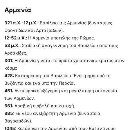
Αρμενία
321 π.Χ.-12 μ.Χ.:
Βασίλειο της Αρμενίας (δυναστείες
Οροντιδών και Αρταξιαδών).
12-52 μ.Χ.:
Η Αρμενία υποτελής της Ρώμης.
53 μ.Χ.:
Σταδιακή αναγέννηση του Βασιλείου από τους
Αρσακίδες.
301:
Η Αρμενία γίνεται το πρώτο χριστιανικό κράτος στον
κόσμο.
428:
Κατάρρευση του Βασιλείου. Ένα τμήμα υπό το
Βυζάντιο και ένα υπό την Περσία.
451:
Αντιπερσική εξέγερση και μεγαλύτερη αυτονομία
των Αρμενίων.
661:
Αραβική εισβολή και κατοχή.
885:
Εκ νέου ανεξάρτητη Αρμενία (δυναστεία
Βαγρατιδών).
1045:
Κατάληψη της Αρμενίας από τους Βυζαντινούς.