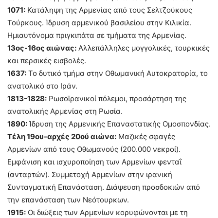
1071:
Κατάληψη της Αρμενίας από τους Σελτζούκους
Τούρκους. Ίδρυση αρμενικού βασιλείου στην Κιλικία.
Ημιαυτόνομα πριγκιπάτα σε τμήματα της Αρμενίας.
13ος-16ος αιώνας:
Αλλεπάλληλες μογγολικές, τουρκικές
και περσικές εισβολές.
1637:
Το δυτικό τμήμα στην Οθωμανική Αυτοκρατορία, το
ανατολικό στο Ιράν.
1813-1828:
Ρωσοϊρανικοί πόλεμοι, προσάρτηση της
ανατολικής Αρμενίας στη Ρωσία.
1890:
Ίδρυση της Αρμενικής Επαναστατικής Ομοσπονδίας.
Τέλη 19ου-αρχές 20ού αιώνα:
Μαζικές σφαγές
Αρμενίων από τους Οθωμανούς (200.000 νεκροί).
Εμφάνιση και ισχυροποίηση των Αρμενίων φενταΐ
(ανταρτών). Συμμετοχή Αρμενίων στην ιρανική
Συνταγματική Επανάσταση. Διάψευση προσδοκιών από
την επανάσταση των Νεότουρκων.
1915:
Οι διώξεις των Αρμενίων κορυφώνονται με τη