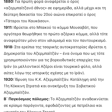
1880:
Για πρώτη φορά αναφέρεται ο όρος
«αζερμπαϊτζανό έθνος» σε εφημερίδα, αλλά μέχρι και τη
δεύτερη δεκαετία του 20ού αιώνα επικρατεί ο όρος
«Τάταροι του Καυκάσου».
1911:
Ιδρύεται στο Μπακού το κόμμα Μουσαβάτ, που
αργότερα θεωρήθηκε το πρώτο αζέρικο κόμμα, αλλά τότε
αναφερόταν μόνο στον ισλαμισμό και τον παντουρκισμό.
1918:
Στα ερείπια της τσαρικής αυτοκρατορίας ιδρύεται η
Δημοκρατία του Αζερμπαϊτζάν – ένα όνομα που ως τότε
χρησιμοποιούνταν για τις βορειοδυτικές επαρχίες του
Ιράν (οι μελλοντικοί Αζέροι είναι τουρκικό φύλο, αλλά
σιίτες λόγω της ιστορικής σχέσης με το Ιράν).
1920:
Ίδρυση του Κ.Κ. Αζερμπαϊτζάν. Κατάληψη από την
11η Κόκκινη Στρατιά και ανακήρυξη του Σοβιετικού
Αζερμπαϊτζάν.
Β΄ Παγκόσμιος πόλεμος:
Το Αζερμπαϊτζάν αναδεικνύεται
σε κρίσιμο παράγοντα, εφοδιάζοντας με πετρέλαιο και
μαχητές τον Κόκκινο Στρατό.