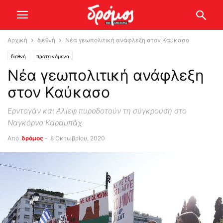
Αρχική
διεθνή
Νέα γεωπολιτική ανάφλεξη στον Καύκασο
διεθνή
προτεινόμενα
Νέα γεωπολιτική ανάφλεξη
στον Καύκασο
Ερντογάν και Αλίεφ πυροδοτούν τη σύγκρουση στο
Ναγκόρνο Καραμπάχ
Από
δρόμος
-
8 Οκτωβρίου, 2020