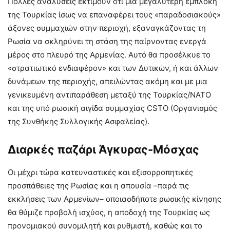
Πολλές αναλύσεις εκτιμούν ότι μια μεγαλύτερη εμπλοκή
της Τουρκίας ίσως να επαναφέρει τους «παραδοσιακούς»
άξονες συμμαχιών στην περιοχή, εξαναγκάζοντας τη
Ρωσία να σκληρύνει τη στάση της παίρνοντας ενεργά
μέρος στο πλευρό της Αρμενίας. Αυτό θα προσέλκυε το
«στρατιωτικό ενδιαφέρον» και των Δυτικών, ή και άλλων
δυνάμεων της περιοχής, απειλώντας ακόμη και με μια
γενικευμένη αντιπαράθεση μεταξύ της Τουρκίας/ΝΑΤΟ
και της υπό ρωσική αιγίδα συμμαχίας CSTO (Οργανισμός
της Συνθήκης Συλλογικής Ασφαλείας).
Διαρκές παζάρι Άγκυρας-Μόσχας
Οι μέχρι τώρα κατευναστικές και εξισορροπητικές
προσπάθειες της Ρωσίας και η απουσία –παρά τις
εκκλήσεις των Αρμενίων– οποιασδήποτε ρωσικής κίνησης
θα θύμιζε προβολή ισχύος, η αποδοχή της Τουρκίας ως
προνομιακού συνομιλητή και ρυθμιστή, καθώς και το