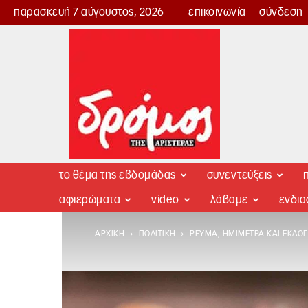
παρασκευή 7 αύγουστος, 2026
επικοινωνία
σύνδεση
Δρόμος
της
Αριστεράς
το θέμα της εβδομάδας
συνεντεύξεις
π
αφιερώματα
video
λάβαμε
ενδι
ΑΡΧΙΚΉ
ΠΟΛΙΤΙΚΉ
ΡΕΎΜΑ, ΗΜΊΜΕΤΡΑ ΚΑΙ ΕΚΛΟΓ