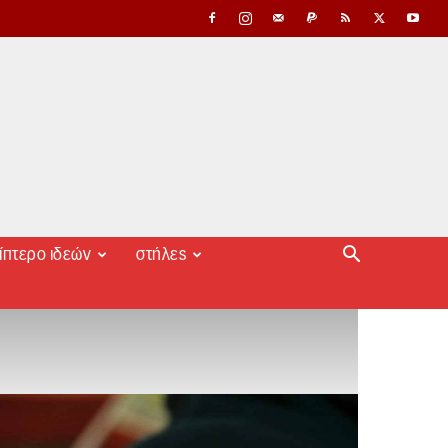
ίπτερο ιδεών
στήλες