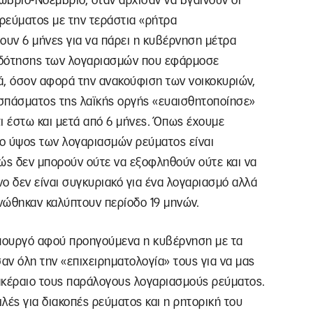
ώβριο-Νοέμβριο, όταν άρχισαν να βγαίνουν οι
 ρεύματος με την τεράστια «ρήτρα
υν 6 μήνες για να πάρει η κυβέρνηση μέτρα
ιδότησης των λογαριασμών που εφάρμοσε
ά, όσον αφορά την ανακούφιση των νοικοκυριών,
σπάσματος της λαϊκής οργής «ευαισθητοποίησε»
ι έστω και μετά από 6 μήνες. Όπως έχουμε
ο ύψος των λογαριασμών ρεύματος είναι
ς δεν μπορούν ούτε να εξοφληθούν ούτε και να
ο δεν είναι συγκυριακό για ένα λογαριασμό αλλά
ινώθηκαν καλύπτουν περίοδο 19 μηνών.
πουργό αφού προηγούμενα η κυβέρνηση με τα
ν όλη την «επιχειρηματολογία» τους για να μας
ακέραιο τους παράλογους λογαριασμούς ρεύματος.
ιλές για διακοπές ρεύματος και η ρητορική του