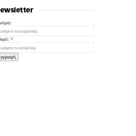
ewsletter
νομα:
mail:
*
Εγγραφή