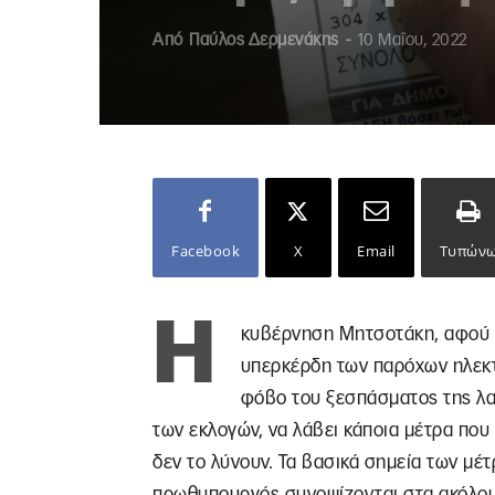
Από
Παύλος Δερμενάκης
-
10 Μαΐου, 2022
Facebook
X
Email
Τυπών
Η
κυβέρνηση Μητσοτάκη, αφού σ
υπερκέρδη των παρόχων ηλεκτ
φόβο του ξεσπάσματος της λα
των εκλογών, να λάβει κάποια μέτρα πο
δεν το λύνουν. Τα βασικά σημεία των μέ
πρωθυπουργός συνοψίζονται στα ακόλο