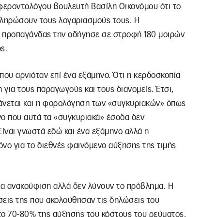
φεροντολόγου βουλευτή Βασίλη Οικονόμου ότι το
 πληρώσουν τους λογαριασμούς τους. Η
ς προπαγάνδας την οδήγησε σε στροφή 180 μοιρών
ς.
που αρνιόταν επί ένα εξάμηνο. Ότι η κερδοσκοπία
για τους παραγωγούς και τους διανομείς. Έτσι,
άνεται και η φορολόγηση των «συγκυριακών» όπως
ο που αυτά τα «συγκυριακά» έσοδα δεν
ίναι γνωστά εδώ και ένα εξάμηνο αλλά η
νο για το διεθνές φαινόμενο αύξησης της τιμής
ια ανακούφιση αλλά δεν λύνουν το πρόβλημα. Η
ύσεις της που ακολούθησαν τις δηλώσεις του
το 70-80% της αύξησης του κόστους του ρεύματος.