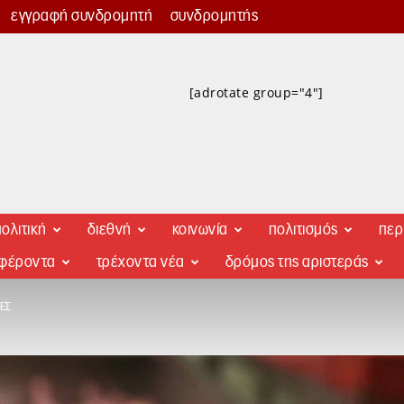
εγγραφή συνδρομητή
συνδρομητής
[adrotate group="4"]
ολιτική
διεθνή
κοινωνία
πολιτισμός
περ
αφέροντα
τρέχοντα νέα
δρόμος της αριστεράς
ΈΣ