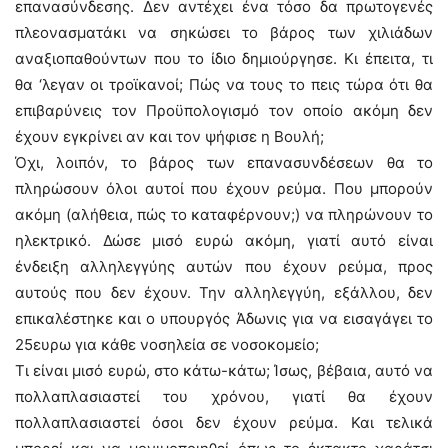
επανασύνδεσης. Δεν αντέχει ένα τόσο δα πρωτογενές
πλεονασματάκι να σηκώσει το βάρος των χιλιάδων
αναξιοπαθούντων που το ίδιο δημιούργησε. Κι έπειτα, τι
θα ‘λεγαν οι τροϊκανοί; Πώς να τους το πεις τώρα ότι θα
επιβαρύνεις τον Προϋπολογισμό τον οποίο ακόμη δεν
έχουν εγκρίνει αν και τον ψήφισε η Βουλή;
Όχι, λοιπόν, το βάρος των επανασυνδέσεων θα το
πληρώσουν όλοι αυτοί που έχουν ρεύμα. Που μπορούν
ακόμη (αλήθεια, πώς το καταφέρνουν;) να πληρώνουν το
ηλεκτρικό. Δώσε μισό ευρώ ακόμη, γιατί αυτό είναι
ένδειξη αλληλεγγύης αυτών που έχουν ρεύμα, προς
αυτούς που δεν έχουν. Την αλληλεγγύη, εξάλλου, δεν
επικαλέστηκε και ο υπουργός Άδωνις για να εισαγάγει το
25ευρω για κάθε νοσηλεία σε νοσοκομείο;
Τι είναι μισό ευρώ, στο κάτω-κάτω; Ίσως, βέβαια, αυτό να
πολλαπλασιαστεί του χρόνου, γιατί θα έχουν
πολλαπλασιαστεί όσοι δεν έχουν ρεύμα. Και τελικά