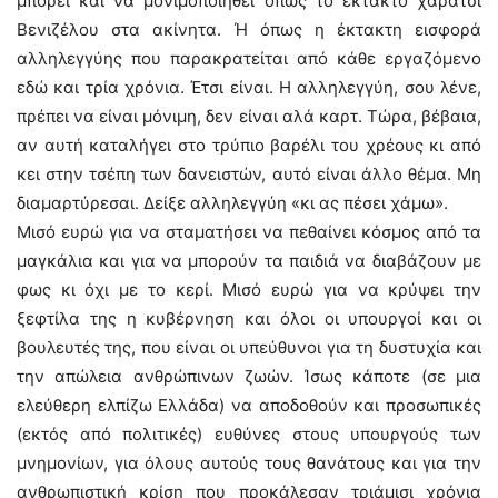
μπορεί και να μονιμοποιηθεί όπως το έκτακτο χαράτσι
Βενιζέλου στα ακίνητα. Ή όπως η έκτακτη εισφορά
αλληλεγγύης που παρακρατείται από κάθε εργαζόμενο
εδώ και τρία χρόνια. Έτσι είναι. Η αλληλεγγύη, σου λένε,
πρέπει να είναι μόνιμη, δεν είναι αλά καρτ. Τώρα, βέβαια,
αν αυτή καταλήγει στο τρύπιο βαρέλι του χρέους κι από
κει στην τσέπη των δανειστών, αυτό είναι άλλο θέμα. Μη
διαμαρτύρεσαι. Δείξε αλληλεγγύη «κι ας πέσει χάμω».
Μισό ευρώ για να σταματήσει να πεθαίνει κόσμος από τα
μαγκάλια και για να μπορούν τα παιδιά να διαβάζουν με
φως κι όχι με το κερί. Μισό ευρώ για να κρύψει την
ξεφτίλα της η κυβέρνηση και όλοι οι υπουργοί και οι
βουλευτές της, που είναι οι υπεύθυνοι για τη δυστυχία και
την απώλεια ανθρώπινων ζωών. Ίσως κάποτε (σε μια
ελεύθερη ελπίζω Ελλάδα) να αποδοθούν και προσωπικές
(εκτός από πολιτικές) ευθύνες στους υπουργούς των
μνημονίων, για όλους αυτούς τους θανάτους και για την
ανθρωπιστική κρίση που προκάλεσαν τριάμισι χρόνια