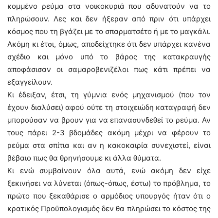
κομμένο ρεύμα στα νοικοκυριά που αδυνατούν να το
πληρώσουν. Λες και δεν ήξεραν από πριν ότι υπάρχει
κόσμος που τη βγάζει με το σπαρματσέτο ή με το μαγκάλι.
Ακόμη κι έτσι, όμως, αποδείχτηκε ότι δεν υπάρχει κανένα
σχέδιο και μόνο υπό το βάρος της κατακραυγής
αποφάσισαν οι σαμαροβενιζέλοι πως κάτι πρέπει να
εξαγγείλουν.
Κι έδειξαν, έτσι, τη γύμνια ενός μηχανισμού (που τον
έχουν διαλύσει) αφού ούτε τη στοιχειώδη καταγραφή δεν
μπορούσαν να βρουν για να επανασυνδεθεί το ρεύμα. Αν
τους πάρει 2-3 βδομάδες ακόμη μέχρι να φέρουν το
ρεύμα στα σπίτια και αν η κακοκαιρία συνεχιστεί, είναι
βέβαιο πως θα θρηνήσουμε κι άλλα θύματα.
Κι ενώ συμβαίνουν όλα αυτά, ενώ ακόμη δεν είχε
ξεκινήσει να λύνεται (όπως-όπως, έστω) το πρόβλημα, το
πρώτο που ξεκαθάρισε ο αρμόδιος υπουργός ήταν ότι ο
κρατικός Προϋπολογισμός δεν θα πληρώσει το κόστος της