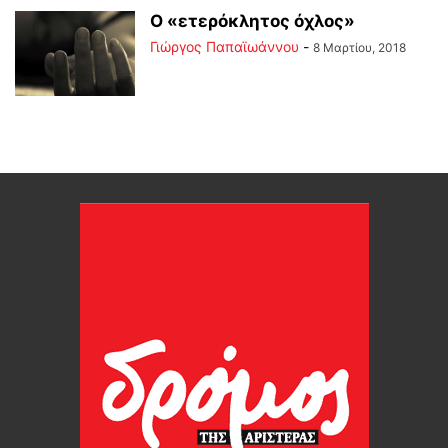
Ο «ετερόκλητος όχλος»
Γιώργος Παπαϊωάννου
-
8 Μαρτίου, 2018