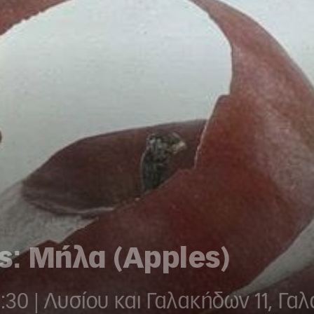
ς: Μήλα (Apples)
:30 | Λυσίου και Γαλακήδων 11, Γαλ