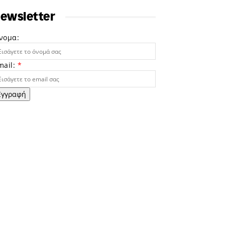
ewsletter
νομα:
mail:
*
Εγγραφή