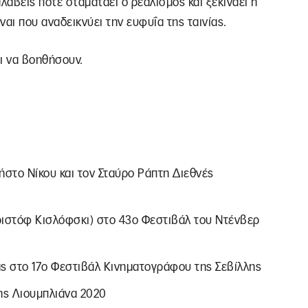
λάβεις πότε σταματάει ο ρεαλισμός και ξεκινάει η
αι που αναδεικνύει την ευφυΐα της ταινίας.
ι να βοηθήσουν.
στο Νίκου και τον Σταύρο Ράπτη Διεθνές
ριστόφ Κισλόφσκι) στο 43ο Φεστιβάλ του Ντένβερ
ς στο 17ο Φεστιβάλ Κινηματογράφου της Σεβίλλης
ης Λιουμπλιάνα 2020