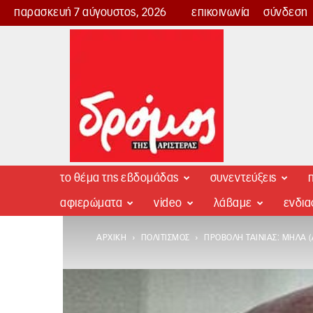
παρασκευή 7 αύγουστος, 2026
επικοινωνία
σύνδεση
Δρόμος
της
Αριστεράς
το θέμα της εβδομάδας
συνεντεύξεις
π
αφιερώματα
video
λάβαμε
ενδι
ΑΡΧΙΚΉ
ΠΟΛΙΤΙΣΜΌΣ
ΠΡΟΒΟΛΉ ΤΑΙΝΊΑΣ: ΜΉΛΑ (