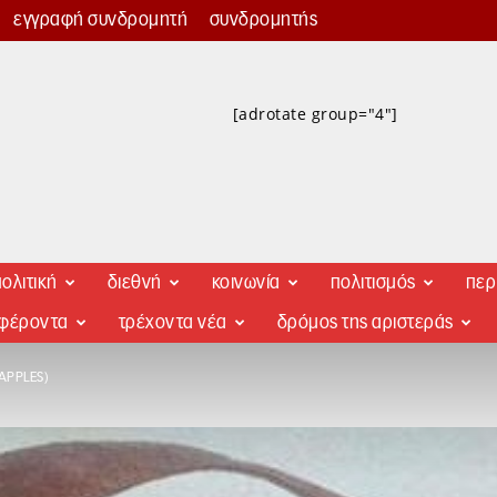
εγγραφή συνδρομητή
συνδρομητής
[adrotate group="4"]
ολιτική
διεθνή
κοινωνία
πολιτισμός
περ
αφέροντα
τρέχοντα νέα
δρόμος της αριστεράς
APPLES)