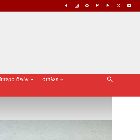
ίπτερο ιδεών
στήλες