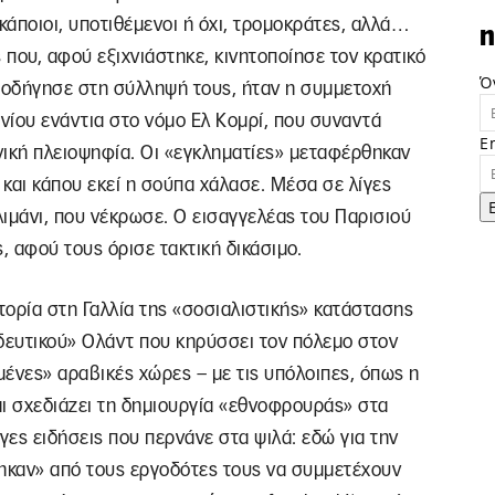
άποιοι, υποτιθέμενοι ή όχι, τρομοκράτες, αλλά…
n
 που, αφού εξιχνιάστηκε, κινητοποίησε τον κρατικό
Ό
ι οδήγησε στη σύλληψή τους, ήταν η συμμετοχή
υνίου ενάντια στο νόμο Ελ Κομρί, που συναντά
E
νική πλειοψηφία. Οι «εγκληματίες» μεταφέρθηκαν
και κάπου εκεί η σούπα χάλασε. Μέσα σε λίγες
ιμάνι, που νέκρωσε. Ο εισαγγελέας του Παρισιού
 αφού τους όρισε τακτική δικάσιμο.
στορία στη Γαλλία της «σοσιαλιστικής» κατάστασης
οδευτικού» Ολάντ που κηρύσσει τον πόλεμο στον
μένες» αραβικές χώρες – με τις υπόλοιπες, όπως η
και σχεδιάζει τη δημιουργία «εθνοφρουράς» στα
ες ειδήσεις που περνάνε στα ψιλά: εδώ για την
ηκαν» από τους εργοδότες τους να συμμετέχουν