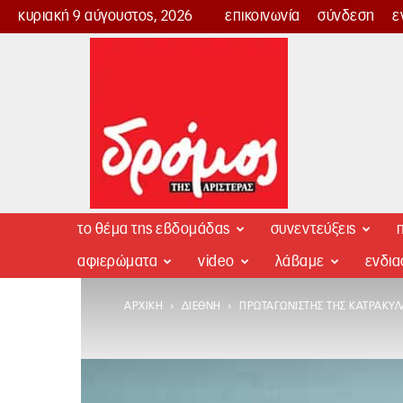
κυριακή 9 αύγουστος, 2026
επικοινωνία
σύνδεση
ε
Δρόμος
της
Αριστεράς
το θέμα της εβδομάδας
συνεντεύξεις
π
αφιερώματα
video
λάβαμε
ενδι
ΑΡΧΙΚΉ
ΔΙΕΘΝΉ
ΠΡΩΤΑΓΩΝΙΣΤΉΣ ΤΗΣ ΚΑΤΡΑΚΎΛ