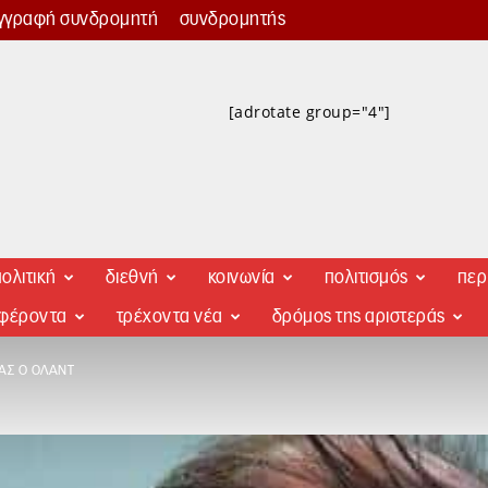
γγραφή συνδρομητή
συνδρομητής
[adrotate group="4"]
ολιτική
διεθνή
κοινωνία
πολιτισμός
περ
αφέροντα
τρέχοντα νέα
δρόμος της αριστεράς
ΑΣ Ο ΟΛΆΝΤ