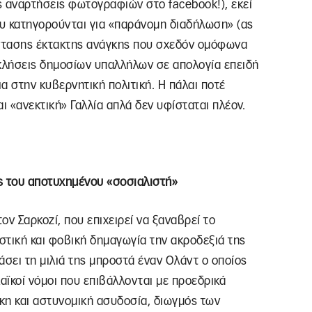
ίς αναρτήσεις φωτογραφιών στο facebook!), εκεί
ου κατηγορούνται για «παράνομη διαδήλωση» (ας
άστασης έκτακτης ανάγκης που σχεδόν ομόφωνα
α κλήσεις δημοσίων υπαλλήλων σε απολογία επειδή
α στην κυβερνητική πολιτική. Η πάλαι ποτέ
 «ανεκτική» Γαλλία απλά δεν υφίσταται πλέον.
ς του αποτυχημένου «σοσιαλιστή»
ον Σαρκοζί, που επιχειρεί να ξαναβρεί το
στική και φοβική δημαγωγία την ακροδεξιά της
χάσει τη μιλιά της μπροστά έναν Ολάντ ο οποίος
λαϊκοί νόμοι που επιβάλλονται με προεδρικά
κη και αστυνομική ασυδοσία, διωγμός των