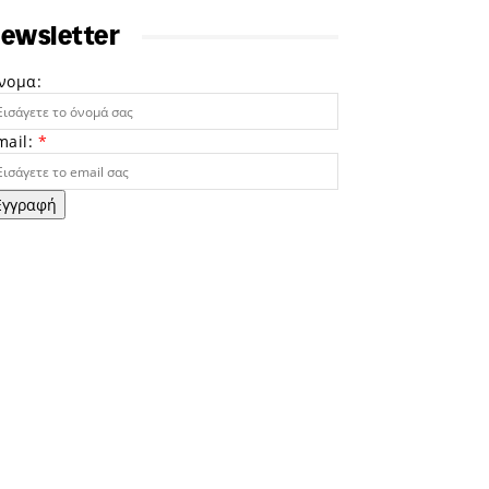
ewsletter
νομα:
mail:
*
Εγγραφή