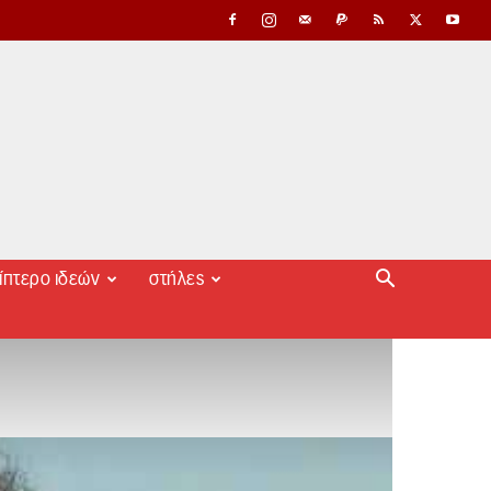
ίπτερο ιδεών
στήλες