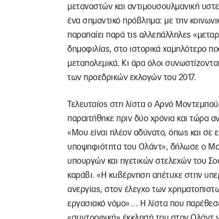
μεταναστών και αντιμουσουλμανική υστερ
ένα σημαντικό πρόβλημα: με την κοινωνικ
παραπαίει παρά τις αλλεπάλληλες «μεταρ
δημοφιλίας, στο ιστορικά χαμηλότερο π
μεταπολεμικά. Κι άρα όλοι συνωστίζοντα
των προεδρικών εκλογών του 2017.
Τελευταίος στη λίστα ο Αρνό Μοντεμπού
παραιτήθηκε πριν δύο χρόνια και τώρα α
«Μου είναι πλέον αδύνατο, όπως και σε 
υποψηφιότητα του Ολάντ», δήλωσε ο Μο
υπουργών και ηγετικών στελεχών του Σο
καράβι. «Η κυβέρνηση απέτυχε στην υπε
ανεργίας, στον έλεγχο των χρηματοπιστ
εργασιακό νόμο»… Η λίστα που παρέθεσε
«συντροφική» έκκλησή του στον Ολάντ να