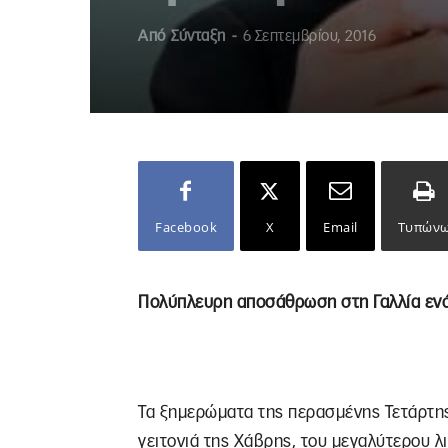
Από
Σύνταξη
-
6 Σεπτεμβρίου, 2016
Facebook
X
Email
Τυπών
Πολύπλευρη αποσάθρωση στη Γαλλία εν
Τα ξημερώματα της περασμένης Τετάρτης 
γειτονιά της Χάβρης, του μεγαλύτερου λι