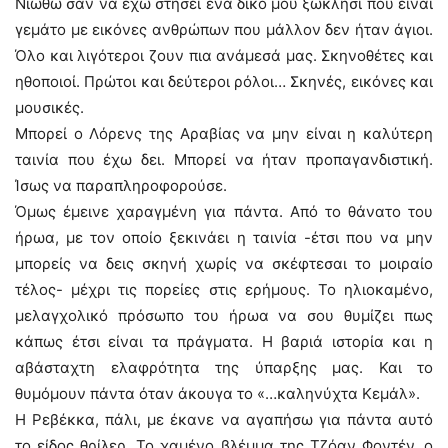
Νιώθω σαν να έχω στήσει ένα δικό μου ξωκλήσι που είναι
γεμάτο με εικόνες ανθρώπων που μάλλον δεν ήταν άγιοι.
Όλο και λιγότεροι ζουν πια ανάμεσά μας. Σκηνοθέτες και
ηθοποιοί. Πρώτοι και δεύτεροι ρόλοι… Σκηνές, εικόνες και
μουσικές.
Μπορεί ο Λόρενς της Αραβίας να μην είναι η καλύτερη
ταινία που έχω δει. Μπορεί να ήταν προπαγανδιστική.
Ίσως να παραπληροφορούσε.
Όμως έμεινε χαραγμένη για πάντα. Από το θάνατο του
ήρωα, με τον οποίο ξεκινάει η ταινία -έτσι που να μην
μπορείς να δεις σκηνή χωρίς να σκέφτεσαι το μοιραίο
τέλος- μέχρι τις πορείες στις ερήμους. Το ηλιοκαμένο,
μελαγχολικό πρόσωπο του ήρωα να σου θυμίζει πως
κάπως έτσι είναι τα πράγματα. Η βαριά ιστορία και η
αβάσταχτη ελαφρότητα της ύπαρξης μας. Και το
θυμόμουν πάντα όταν άκουγα το «…καληνύχτα Κεμάλ».
Η Ρεβέκκα, πάλι, με έκανε να αγαπήσω για πάντα αυτό
το είδος θρίλερ. Το χαμένο βλέμμα της Τζόαν Φοντέν, ο