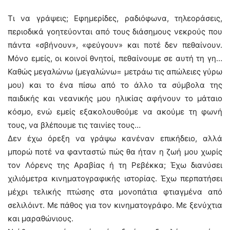
Τι να γράψεις; Εφημερίδες, ραδιόφωνα, τηλεοράσεις,
περιοδικά γοητεύονται από τους διάσημους νεκρούς που
πάντα «σβήνουν», «φεύγουν» και ποτέ δεν πεθαίνουν.
Μόνο εμείς, οι κοινοί θνητοί, πεθαίνουμε σε αυτή τη γη…
Καθώς μεγαλώνω (μεγαλώνω= μετράω τις απώλειες γύρω
μου) και το ένα πίσω από το άλλο τα σύμβολα της
παιδικής και νεανικής μου ηλικίας αφήνουν το μάταιο
κόσμο, ενώ εμείς εξακολουθούμε να ακούμε τη φωνή
τους, να βλέπουμε τις ταινίες τους…
Δεν έχω όρεξη να γράψω κανέναν επικήδειο, αλλά
μπορώ ποτέ να φανταστώ πώς θα ήταν η ζωή μου χωρίς
τον Λόρενς της Αραβίας ή τη Ρεβέκκα; Έχω διανύσει
χιλιόμετρα κινηματογραφικής ιστορίας. Έχω περπατήσει
μέχρι τελικής πτώσης στα μονοπάτια φτιαγμένα από
σελιλόιντ. Με πάθος για τον κινηματογράφο. Με ξενύχτια
και μαραθώνιους.