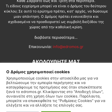
Κάθε Σάββατο έως και Τρίτη στα περίπτερα.
Τι είδους εγχείρημα μπορεί να είναι ο Δρόμος του δεύτερου
κύκλου; Σε αυτό το ερώτημα πρέπει, κατ’ αρχάς, να δώσουμε
μιαν απάντηση. Ο Δρόμος πρέπει ενσυνείδητα και
σχεδιασμένα να προσδιοριστεί ως συμβολή διεξόδου της
χώρας από την καθολική κρίση.
διαβάστε περισσότερα...
Επικοινωνία:
info@edromos.gr
ΑΚΟΛΟΥΘΗΣΕ ΜΑΣ
Ο Δρόμος χρησιμοποιεί cookies
Χρησιμοποιούμε cookies στην ιστοσελίδα μας για να
βελτιώσουμε την εμπειρία περιήγησης και να
καταγράφουμε τις προτιμήσεις σας όταν επισκέπτεστε
ξανά το edromos.gr. Κλικάροντας στο "Αποδοχή όλων",
συναινείτε στη χρήση όλων των cookies. Παρόλαυτα,
Εγγραφή συνδρομητή
Πολιτική
Διεθνή
Κοινωνία
μπορείτε να επισκεφθείτε τις "Ρυθμίσεις Cookies" για να
ελέγξετε και να αλλάξετε τις επιλογές σας.
Πολιτισμός
Αφιερώματα