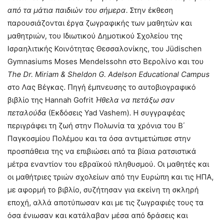
από τα μάτια παιδιών του σήμερα
. Στην έκθεση
παρουσιάζονται έργα ζωγραφικής των μαθητών και
μαθητριών, του Ιδιωτικού Δημοτικού Σχολείου της
Ισραηλιτικής Κοινότητας Θεσσαλονίκης, του Jüdischen
Gymnasiums Moses Mendelssohn στο Βερολίνο και του
The Dr. Miriam & Sheldon G. Adelson Educational Campus
στο Λας Βέγκας. Πηγή έμπνευσης το αυτοβιογραφικό
βιβλίο της Hannah Gοfrit
Ήθελα να πετάξω σαν
πεταλούδα
(Εκδόσεις Yad Vashem). Η συγγραφέας
περιγράφει τη ζωή στην Πολωνία τα χρόνια του Β΄
Παγκοσμίου Πολέμου και τα όσα αντιμετώπισε στην
προσπάθεια της να επιβιώσει από τα βίαια ρατσιστικά
μέτρα εναντίον του εβραϊκού πληθυσμού. Οι μαθητές και
οι μαθήτριες τριών σχολείων από την Ευρώπη και τις ΗΠΑ,
με αφορμή το βιβλίο, συζήτησαν για εκείνη τη σκληρή
εποχή, αλλά αποτύπωσαν και με τις ζωγραφιές τους τα
όσα ένιωσαν και κατάλαβαν μέσα από δράσεις και