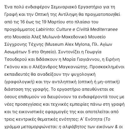
Ένα πολύ ενδιαφέρον Σεμιναριακό Εργαστήριο για τη
Γραφή και την Οπτική της Αντίληψη θα πραγματοποιηθεί
από τις 16 έως τις 19 Μαρτίου στο πλαίσιο του
προγράμματος
Labirinto: Culture e Civiltà Mediterranee
στο Μουσείο Άλεξ Μυλωνά-Μακεδονικό Μουσείο
Σύγχρονης Τέχνης (Museum Alex Mylona, Πλ. Αγίων
Ασωμάτων 5 στο Θησείο). Συντονίζει η Γεωργία
Τσουδερού και διδάσκουν η Μαρία Γιαγιάννου, η Ειρήνη
Γκόνου και ο Αλέξανδρος Μαγκανιώτης. Προσκεκλημένοι
εκπαιδευτές θα αναδείξουν την ψυχολογική
(γραφολογική) και την αντιληπτική (οπτική ή μη-οπτική)
διάσταση της γραφής. Το εργαστήριο απευθύνεται σε
όσους επιθυμούν να διευρύνουν τα ενδιαφέροντά τους με
νέες προσεγγίσεις και τεχνικές εμπειρίες πάνω στη γραφή
και τις εικονιστικές εφαρμογές της και αποτελείται από
τρεις κεντρικές θεματικές ενότητες: Α΄ Ενότητα (
Το
γράμμα μεταμορφώνεται: η αλφάβητος των εικόνων & οι