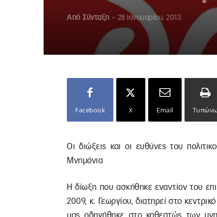
Από
Σύνταξη
-
28 Ιανουαρίου, 2013
Facebook
X
Email
Τυπών
Οι διώξεις και οι ευθύνες του πολιτι
Μνημόνια
Η δίωξη που ασκήθηκε εναντίον του επι
2009, κ. Γεωργίου, διατηρεί στο κεντρικ
μας οδηγήθηκε στο καθεστώς των μνημ