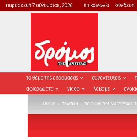
παρασκευή 7 αύγουστος, 2026
επικοινωνία
σύνδεση
Δρόμος
της
Αριστεράς
το θέμα της εβδομάδας
συνεντεύξεις
π
αφιερώματα
video
λάβαμε
ενδι
ΑΡΧΙΚΉ
ΠΟΛΙΤΙΚΉ
ΠΟΙΟΙ ΚΑΙ ΠΏΣ ΜΑΓΕΊΡΕΨΑΝ 