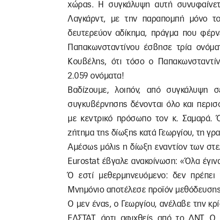
χώρας. Η συγκάλυψη αυτή συνυφαίνετ
Λαγκάρντ, με την παραπομπή μόνο το
δευτερεύον αδίκημα, πράγμα που φέρν
Παπακωνσταντίνου έσβησε τρία ονόματ
Κουβέλης, ότι τόσο ο Παπακωνσταντί
2.059 ονόματα!
Βαδίζουμε, λοιπόν, από συγκάλυψη σ
συγκυβέρνησης δένονται όλο και περισ
με κεντρικό πρόσωπο τον κ. Σαμαρά. 
ζήτημα της δίωξης κατά Γεωργίου, τη γρα
Αμέσως μόλις η δίωξη εναντίον των στε
Eurostat έβγαλε ανακοίνωση: «Όλα έγι
Ό εστί μεθερμηνευόμενο: δεν πρέπει 
Μνημόνιο αποτέλεσε προϊόν μεθόδευσης
Ο μεν ένας, ο Γεωργίου, ανέλαβε την κρ
ΕΛΣΤΑΤ, άρτι αφιχθείς από το ΔΝΤ. Ο 