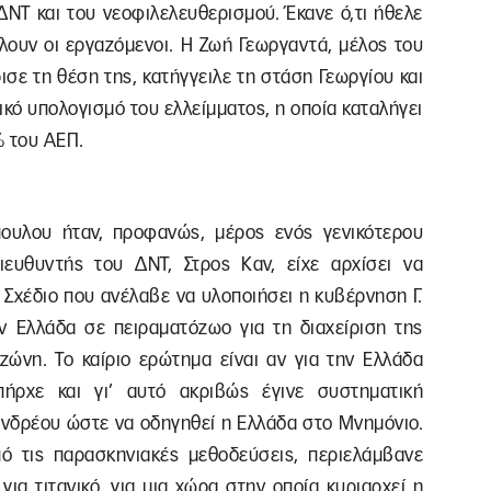
ΔΝΤ και του νεοφιλελευθερισμού. Έκανε ό,τι ήθελε
έλλουν οι εργαζόμενοι. Η Ζωή Γεωργαντά, μέλος του
ρισε τη θέση της, κατήγγειλε τη στάση Γεωργίου και
κό υπολογισμό του ελλείμματος, η οποία καταλήγει
% του ΑΕΠ.
ουλου ήταν, προφανώς, μέρος ενός γενικότερου
ιευθυντής του ΔΝΤ, Στρος Καν, είχε αρχίσει να
 Σχέδιο που ανέλαβε να υλοποιήσει η κυβέρνηση Γ.
ν Ελλάδα σε πειραματόζωο για τη διαχείριση της
ώνη. Το καίριο ερώτημα είναι αν για την Ελλάδα
ήρχε και γι’ αυτό ακριβώς έγινε συστηματική
πανδρέου ώστε να οδηγηθεί η Ελλάδα στο Μνημόνιο.
ό τις παρασκηνιακές μεθοδεύσεις, περιελάμβανε
για τιτανικό, για μια χώρα στην οποία κυριαρχεί η