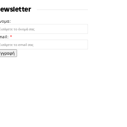
ewsletter
νομα:
mail:
*
Εγγραφή