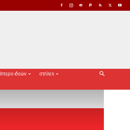
ίπτερο ιδεών
στήλες