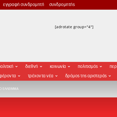
εγγραφή συνδρομητή
συνδρομητής
[adrotate group="4"]
ολιτική
διεθνή
κοινωνία
πολιτισμός
περ
αφέροντα
τρέχοντα νέα
δρόμος της αριστεράς
ΤΟ ΈΛΛΕΙΜΜΑ