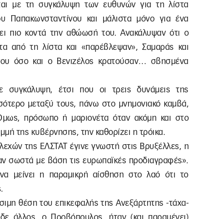
αι με τη συγκάλυψη των ευθυνών για τη λίστα
υ Παπακωνσταντίνου και μάλιστα μόνο για ένα
ει πιο κοντά την αθώωσή του. Ανακάλυψαν ότι ο
α από τη λίστα και «παρέβλεψαν», Σαμαράς και
νου όσο και ο Βενιζέλος κρατούσαν… σβησμένα
ε συγκάλυψη, έτσι που οι τρεις δυνάμεις της
σότερο μεταξύ τους, πάνω στο μνημονιακό καμβά,
Όμως, πρόσωπο ή μαριονέτα όταν ακόμη και στο
μμή της κυβέρνησης, την καθορίζει η τρόικα.
λεχών της ΕΛΣΤΑΤ έγινε γνωστή στις Βρυξέλλες, η
ναν σωστά με βάση τις ευρωπαϊκές προδιαγραφές».
να μείνει η παραμικρή αίσθηση στο λαό ότι το
.
ίσιμη θέση του επικεφαλής της Ανεξάρτητης -τάχα-
δε άλλος, ο Προβόπουλος, ήταν (και παραμένει)