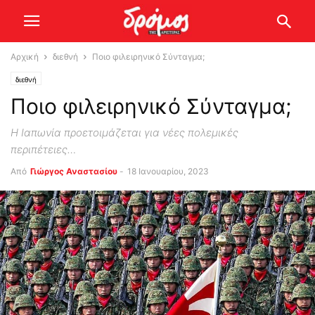
Αρχική
διεθνή
Ποιο φιλειρηνικό Σύνταγμα;
διεθνή
Ποιο φιλειρηνικό Σύνταγμα;
Η Ιαπωνία προετοιμάζεται για νέες πολεμικές
περιπέτειες…
Από
Γιώργος Αναστασίου
-
18 Ιανουαρίου, 2023