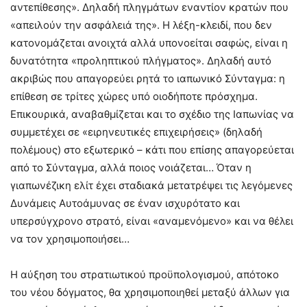
αντεπίθεσης». Δηλαδή πληγμάτων εναντίον κρατών που
«απειλούν την ασφάλειά της». Η λέξη-κλειδί, που δεν
κατονομάζεται ανοιχτά αλλά υπονοείται σαφώς, είναι η
δυνατότητα «προληπτικού πλήγματος». Δηλαδή αυτό
ακριβώς που απαγορεύει ρητά το ιαπωνικό Σύνταγμα: η
επίθεση σε τρίτες χώρες υπό οιοδήποτε πρόσχημα.
Επικουρικά, αναβαθμίζεται και το σχέδιο της Ιαπωνίας να
συμμετέχει σε «ειρηνευτικές επιχειρήσεις» (δηλαδή
πολέμους) στο εξωτερικό – κάτι που επίσης απαγορεύεται
από το Σύνταγμα, αλλά ποιος νοιάζεται… Όταν η
γιαπωνέζικη ελίτ έχει σταδιακά μετατρέψει τις λεγόμενες
Δυνάμεις Αυτοάμυνας σε έναν ισχυρότατο και
υπερσύγχρονο στρατό, είναι «αναμενόμενο» και να θέλει
να τον χρησιμοποιήσει…
Η αύξηση του στρατιωτικού προϋπολογισμού, απότοκο
του νέου δόγματος, θα χρησιμοποιηθεί μεταξύ άλλων για