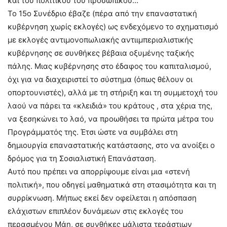
και του πολιτικού του προσωπικού…
Το 15ο Συνέδριο έβαζε (πέρα από την επαναστατική
κυβέρνηση χωρίς εκλογές) ως ενδεχόμενο το σχηματισμό
με εκλογές αντιμονοπωλιακής αντιιμπεριαλιστικής
κυβέρνησης σε συνθήκες βέβαια οξυμένης ταξικής
πάλης. Μιας κυβέρνησης στο έδαφος του καπιταλισμού,
όχι για να διαχειριστεί το σύστημα (όπως θέλουν οι
οπορτουνιστές), αλλά με τη στήριξη και τη συμμετοχή του
λαού να πάρει τα «κλειδιά» του κράτους , στα χέρια της,
να ξεσηκώνει το λαό, να προωθήσει τα πρώτα μέτρα του
Προγράμματός της. Έτσι ώστε να συμβάλει στη
δημιουργία επαναστατικής κατάστασης, στο να ανοίξει ο
δρόμος για τη Σοσιαλιστική Επανάσταση.
Αυτό που πρέπει να απορρίψουμε είναι μια «στενή
πολιτική», που οδηγεί μαθηματικά στη στασιμότητα και τη
συρρίκνωση. Μήπως εκεί δεν οφείλεται η απόσπαση
ελάχιστων επιπλέον δυνάμεων στις εκλογές του
περασμένου Μάη, σε συνθήκες μάλιστα τεράστιων