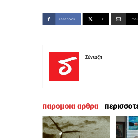
Facebook
X
Emai
Σύνταξη
παρομοια αρθρα
περισσοτ