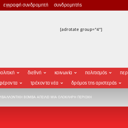
εγγραφή συνδρομητή
συνδρομητής
[adrotate group="4"]
ολιτική
διεθνή
κοινωνία
πολιτισμός
περ
αφέροντα
τρέχοντα νέα
δρόμος της αριστεράς
ΡΙΒΑΛΛΟΝΤΙΚΉ ΒΌΜΒΑ ΑΠΕΙΛΕΊ ΜΙΑ ΟΛΌΚΛΗΡΗ ΠΕΡΙΟΧΉ