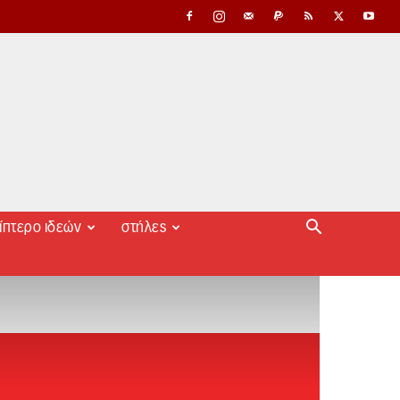
ίπτερο ιδεών
στήλες