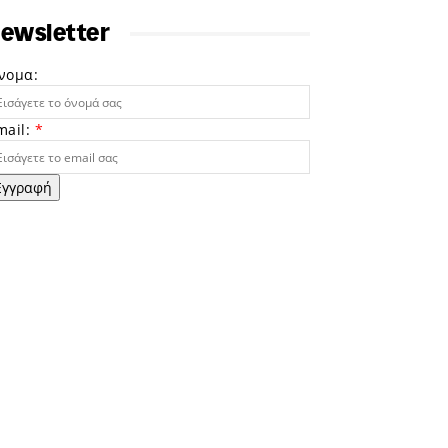
ewsletter
νομα:
mail:
*
Εγγραφή