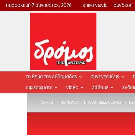
παρασκευή 7 αύγουστος, 2026
επικοινωνία
σύνδεση
Δρόμος
της
Αριστεράς
το θέμα της εβδομάδας
συνεντεύξεις
π
αφιερώματα
video
λάβαμε
ενδι
ΑΡΧΙΚΉ
ΚΟΙΝΩΝΊΑ
Η ΆΛΛΗ ΘΕΣΣΑΛΟΝΊΚΗ
ΠΕ