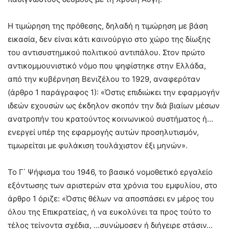
Η τιμώρηση της πρόθεσης, δηλαδή η τιμώρηση με βάση
εικασία, δεν είναι κάτι καινούργιο στο χώρο της δίωξης
του αντισυστημικού πολιτικού αντιπάλου. Στον πρώτο
αντικομμουνιστικό νόμο που ψηφίστηκε στην Ελλάδα,
από την κυβέρνηση Βενιζέλου το 1929, αναφερόταν
(άρθρο 1 παράγραφος 1): «Όστις επιδιώκει την εφαρμογήν
ιδεών εχουσών ως έκδηλον σκοπόν την διά βιαίων μέσων
ανατροπήν του κρατούντος κοινωνικού συστήματος ή…
ενεργεί υπέρ της εφαρμογής αυτών προσηλυτισμόν,
τιμωρείται με φυλάκιση τουλάχιστον έξι μηνών».
Το Γ΄ Ψήφισμα του 1946, το βασικό νομοθετικό εργαλείο
εξόντωσης των αριστερών στα χρόνια του εμφυλίου, στο
άρθρο 1 όριζε: «Όστις θέλων να αποσπάσει εν μέρος του
όλου της Επικρατείας, ή να ευκολύνει τα προς τούτο το
τέλος τείνοντα σχέδια, …συνώμοσεν ή διήγειρε στάσιν…