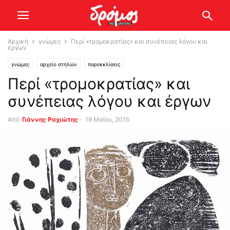
Αρχική
γνώμες
Περί «τρομοκρατίας» και συνέπειας λόγου και
έργων
γνώμες
αρχείο στηλών
παρεκκλίσεις
Περί «τρομοκρατίας» και
συνέπειας λόγου και έργων
Από
Γιάννης Ραχιώτης
-
19 Μαΐου, 2015