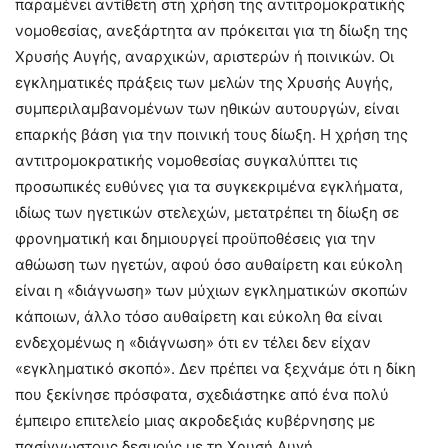
παραμένει αντίθετη στη χρήση της αντιτρομοκρατικής
νομοθεσίας, ανεξάρτητα αν πρόκειται για τη δίωξη της
Χρυσής Αυγής, αναρχικών, αριστερών ή ποινικών. Οι
εγκληματικές πράξεις των μελών της Χρυσής Αυγής,
συμπεριλαμβανομένων των ηθικών αυτουργών, είναι
επαρκής βάση για την ποινική τους δίωξη. Η χρήση της
αντιτρομοκρατικής νομοθεσίας συγκαλύπτει τις
προσωπικές ευθύνες για τα συγκεκριμένα εγκλήματα,
ιδίως των ηγετικών στελεχών, μετατρέπει τη δίωξη σε
φρονηματική και δημιουργεί προϋποθέσεις για την
αθώωση των ηγετών, αφού όσο αυθαίρετη και εύκολη
είναι η «διάγνωση» των μύχιων εγκληματικών σκοπών
κάποιων, άλλο τόσο αυθαίρετη και εύκολη θα είναι
ενδεχομένως η «διάγνωση» ότι εν τέλει δεν είχαν
«εγκληματικό σκοπό». Δεν πρέπει να ξεχνάμε ότι η δίκη
που ξεκίνησε πρόσφατα, σχεδιάστηκε από ένα πολύ
έμπειρο επιτελείο μιας ακροδεξιάς κυβέρνησης με
πασίγνωστους δεσμούς με τη Χρυσή Αυγή.