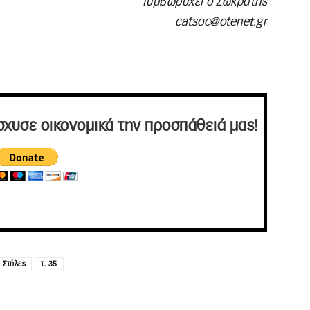
Τυμβωρυχεί ο Σωκράτης
catsoc@otenet.gr
σχυσε οικονομικά την προσπάθειά μας!
Στήλες
τ. 35