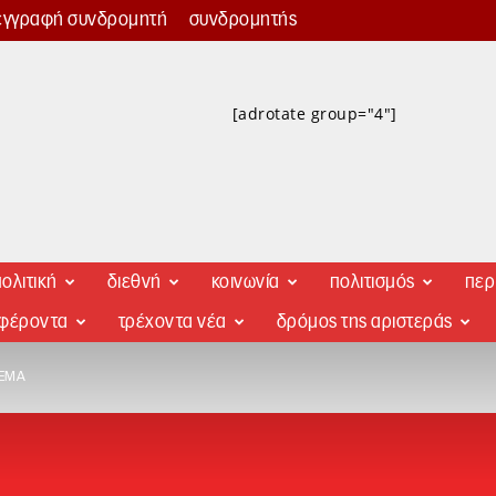
εγγραφή συνδρομητή
συνδρομητής
[adrotate group="4"]
ολιτική
διεθνή
κοινωνία
πολιτισμός
περ
αφέροντα
τρέχοντα νέα
δρόμος της αριστεράς
ΛΕΜΑ