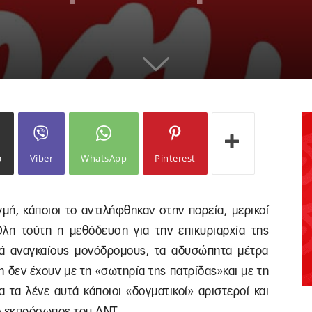
ω
Viber
WhatsApp
Pinterest
μή, κάποιοι το αντιλήφθηκαν στην πορεία, μερικοί
λη τούτη η μεθόδευση για την επικυριαρχία της
λά αναγκαίους μονόδρομους, τα αδυσώπητα μέτρα
η δεν έχουν με τη «σωτηρία της πατρίδας»και με τη
 τα λένε αυτά κάποιοι «δογματικοί» αριστεροί και
 ο εκπρόσωπος του ΔΝΤ.