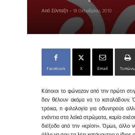
Από
Σύνταξη
-
18 Οκτωβρίου, 2010
Facebook
X
Email
Τυπών
Κάποιοι το φώναζαν από την πρώτη στιγ
δεν θέλουν ακόμα να το καταλάβουν. Ό
τρόικα, η φιλολογία για οδυνηρούς αλ
ενάντια στα λαϊκά στρώματα, καμία σχέσ
διέξοδο από την «κρίση». Όμως, άλλο να
άλλο να σου τα λέει κατάμουτρα ο ίδιος