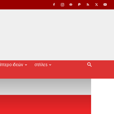
ίπτερο ιδεών
στήλες