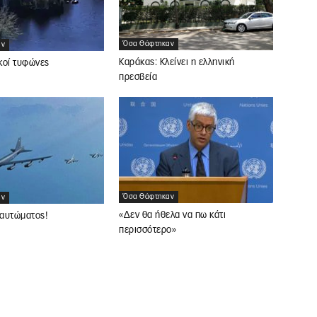
Όσα Θάφτηκαν
αν
Καράκας: Κλείνει η ελληνική
κοί τυφώνες
πρεσβεία
Όσα Θάφτηκαν
αν
«Δεν θα ήθελα να πω κάτι
αυτώματος!
περισσότερο»