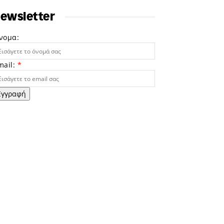
ewsletter
νομα:
mail:
*
Εγγραφή