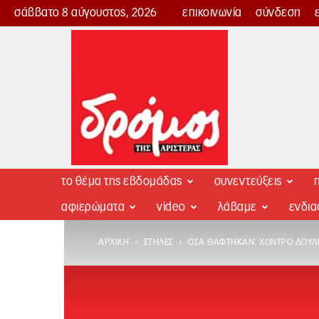
σάββατο 8 αύγουστος, 2026
επικοινωνία
σύνδεση
Δρόμος
της
Αριστεράς
το θέμα της εβδομάδας
συνεντεύξεις
π
αφιερώματα
video
λάβαμε
ενδι
ΑΡΧΙΚΉ
ΣΤΉΛΕΣ
ΌΣΑ ΘΆΦΤΗΚΑΝ: ΧΟΝΤΡΌ ΔΟΎ