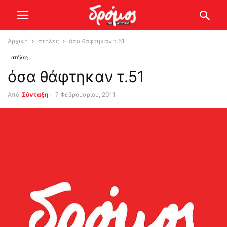
Αρχική
στήλες
όσα θάφτηκαν τ.51
στήλες
όσα θάφτηκαν τ.51
Από
Σύνταξη
-
7 Φεβρουαρίου, 2011