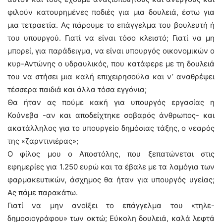
φιλούν κατουρημένες ποδιές για μια δουλειά, έστω για
μια τετραετία. Ας πάρουμε το επάγγελμα του βουλευτή ή
του υπουργού. Γιατί να είναι τόσο κλειστό; Γιατί να μη
μπορεί, για παράδειγμα, να είναι υπουργός οικονομικών ο
κυρ-Αντώνης ο υδραυλικός, που κατάφερε με τη δουλειά
του να στήσει μια καλή επιχειρησούλα και ν’ αναθρέψει
τέσσερα παιδιά και άλλα τόσα εγγόνια;
Θα ήταν ας πούμε κακή για υπουργός εργασίας η
Κούνεβα -αν και αποδείχτηκε σοβαρός άνθρωπος- και
ακατάλληλος για το υπουργείο δημόσιας τάξης, ο νεαρός
της «ζαρντινιέρας»;
Ο φίλος μου ο Αποστόλης, που ξεπατώνεται στις
εφημερίες για 1.250 ευρώ και τα έβαλε με τα λαμόγια των
φαρμακευτικών, άσχημος θα ήταν για υπουργός υγείας;
Ας πάμε παρακάτω.
Γιατί να μην ανοίξει το επάγγελμα του «τηλε-
δημοσιογράφου» των οκτώ; Εύκολη δουλειά, καλά λεφτά