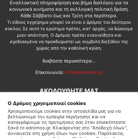
Εναλλακτική πληροφόρηση και βήμα διαλόγου για τα
κοινωνικά κινήματα και τη συλλογική πολιτική δράση.
Κάθε Σάββατο έως και Τρίτη στα περίπτερα.
Τι είδους εγχείρημα μπορεί να είναι ο Δρόμος του δεύτερου
κύκλου; Σε αυτό το ερώτημα πρέπει, κατ’ αρχάς, να δώσουμε
μιαν απάντηση. Ο Δρόμος πρέπει ενσυνείδητα και
σχεδιασμένα να προσδιοριστεί ως συμβολή διεξόδου της
χώρας από την καθολική κρίση.
διαβάστε περισσότερα...
Επικοινωνία:
info@edromos.gr
ΑΚΟΛΟΥΘΗΣΕ ΜΑΣ
Ο Δρόμος χρησιμοποιεί cookies
Χρησιμοποιούμε cookies στην ιστοσελίδα μας για να
βελτιώσουμε την εμπειρία περιήγησης και να
καταγράφουμε τις προτιμήσεις σας όταν επισκέπτεστε
ξανά το edromos.gr. Κλικάροντας στο "Αποδοχή όλων",
συναινείτε στη χρήση όλων των cookies. Παρόλαυτα,
Εγγραφή συνδρομητή
Πολιτική
Διεθνή
Κοινωνία