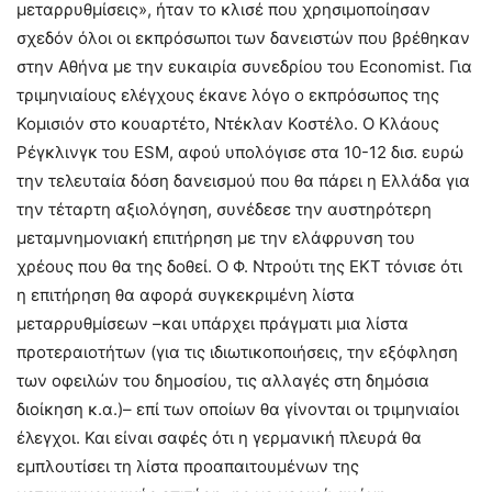
μεταρρυθμίσεις», ήταν το κλισέ που χρησιμοποίησαν
σχεδόν όλοι οι εκπρόσωποι των δανειστών που βρέθηκαν
στην Αθήνα με την ευκαιρία συνεδρίου του Economist. Για
τριμηνιαίους ελέγχους έκανε λόγο ο εκπρόσωπος της
Κομισιόν στο κουαρτέτο, Ντέκλαν Κοστέλο. Ο Κλάους
Ρέγκλινγκ του ESM, αφού υπολόγισε στα 10-12 δισ. ευρώ
την τελευταία δόση δανεισμού που θα πάρει η Ελλάδα για
την τέταρτη αξιολόγηση, συνέδεσε την αυστηρότερη
μεταμνημονιακή επιτήρηση με την ελάφρυνση του
χρέους που θα της δοθεί. Ο Φ. Ντρούτι της ΕΚΤ τόνισε ότι
η επιτήρηση θα αφορά συγκεκριμένη λίστα
μεταρρυθμίσεων –και υπάρχει πράγματι μια λίστα
προτεραιοτήτων (για τις ιδιωτικοποιήσεις, την εξόφληση
των οφειλών του δημοσίου, τις αλλαγές στη δημόσια
διοίκηση κ.α.)– επί των οποίων θα γίνονται οι τριμηνιαίοι
έλεγχοι. Και είναι σαφές ότι η γερμανική πλευρά θα
εμπλουτίσει τη λίστα προαπαιτουμένων της