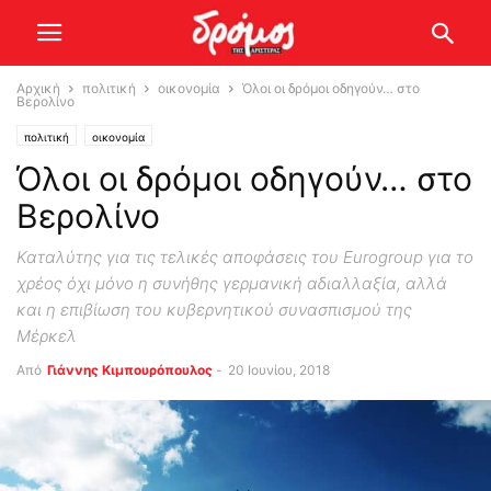
Αρχική
πολιτική
οικονομία
Όλοι οι δρόμοι οδηγούν… στο
Βερολίνο
πολιτική
οικονομία
Όλοι οι δρόμοι οδηγούν… στο
Βερολίνο
Καταλύτης για τις τελικές αποφάσεις του Eurogroup για το
χρέος όχι μόνο η συνήθης γερμανική αδιαλλαξία, αλλά
και η επιβίωση του κυβερνητικού συνασπισμού της
Μέρκελ
Από
Γιάννης Κιμπουρόπουλος
-
20 Ιουνίου, 2018