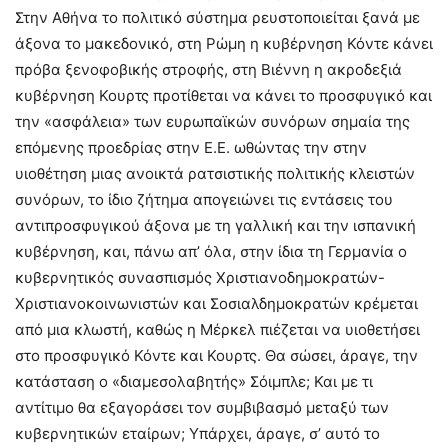
Στην Αθήνα το πολιτικό σύστημα ρευστοποιείται ξανά με
άξονα το μακεδονικό, στη Ρώμη η κυβέρνηση Κόντε κάνει
πρόβα ξενοφοβικής στροφής, στη Βιέννη η ακροδεξιά
κυβέρνηση Κουρτς προτίθεται να κάνει το προσφυγικό και
την «ασφάλεια» των ευρωπαϊκών συνόρων σημαία της
επόμενης προεδρίας στην Ε.Ε. ωθώντας την στην
υιοθέτηση μιας ανοικτά ρατσιστικής πολιτικής κλειστών
συνόρων, το ίδιο ζήτημα απογειώνει τις εντάσεις του
αντιπροσφυγικού άξονα με τη γαλλική και την ισπανική
κυβέρνηση, και, πάνω απ’ όλα, στην ίδια τη Γερμανία ο
κυβερνητικός συνασπισμός Χριστιανοδημοκρατών-
Χριστιανοκοινωνιστών και Σοσιαλδημοκρατών κρέμεται
από μια κλωστή, καθώς η Μέρκελ πιέζεται να υιοθετήσει
στο προσφυγικό Κόντε και Κουρτς. Θα σώσει, άραγε, την
κατάσταση ο «διαμεσολαβητής» Σόιμπλε; Και με τι
αντίτιμο θα εξαγοράσει τον συμβιβασμό μεταξύ των
κυβερνητικών εταίρων; Υπάρχει, άραγε, σ’ αυτό το