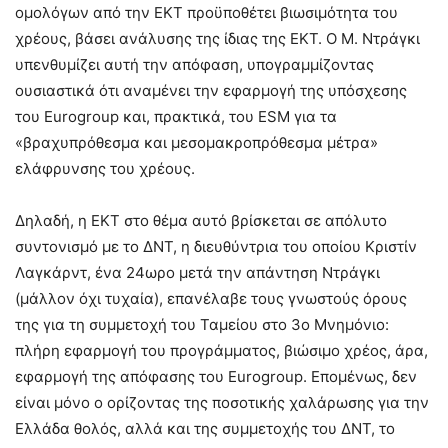
ομολόγων από την ΕΚΤ προϋποθέτει βιωσιμότητα του
χρέους, βάσει ανάλυσης της ίδιας της ΕΚΤ. Ο Μ. Ντράγκι
υπενθυμίζει αυτή την απόφαση, υπογραμμίζοντας
ουσιαστικά ότι αναμένει την εφαρμογή της υπόσχεσης
του Eurogroup και, πρακτικά, του ESM για τα
«βραχυπρόθεσμα και μεσομακροπρόθεσμα μέτρα»
ελάφρυνσης του χρέους.
Δηλαδή, η ΕΚΤ στο θέμα αυτό βρίσκεται σε απόλυτο
συντονισμό με το ΔΝΤ, η διευθύντρια του οποίου Κριστίν
Λαγκάρντ, ένα 24ωρο μετά την απάντηση Ντράγκι
(μάλλον όχι τυχαία), επανέλαβε τους γνωστούς όρους
της για τη συμμετοχή του Ταμείου στο 3ο Μνημόνιο:
πλήρη εφαρμογή του προγράμματος, βιώσιμο χρέος, άρα,
εφαρμογή της απόφασης του Eurogroup. Επομένως, δεν
είναι μόνο ο ορίζοντας της ποσοτικής χαλάρωσης για την
Ελλάδα θολός, αλλά και της συμμετοχής του ΔΝΤ, το