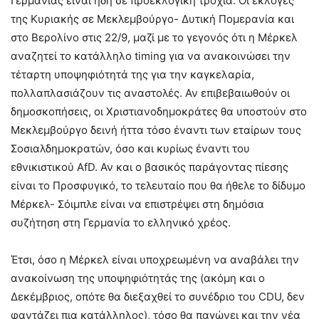
Γερμανίας είναι ήδη σε προεκλογική τροχιά. Οι εκλογές
της Κυριακής σε Μεκλεμβούργο- Δυτική Πομερανία και
στο Βερολίνο στις 22/9, μαζί με το γεγονός ότι η Μέρκελ
αναζητεί το κατάλληλο timing για να ανακοινώσει την
τέταρτη υποψηφιότητά της για την καγκελαρία,
πολλαπλασιάζουν τις αναστολές. Αν επιβεβαιωθούν οι
δημοσκοπήσεις, οι Χριστιανοδημοκράτες θα υποστούν στο
Μεκλεμβούργο δεινή ήττα τόσο έναντι των εταίρων τους
Σοσιαλδημοκρατών, όσο και κυρίως έναντι του
εθνικιστικού AfD. Αν και ο βασικός παράγοντας πίεσης
είναι το Προσφυγικό, το τελευταίο που θα ήθελε το δίδυμο
Μέρκελ- Σόιμπλε είναι να επιστρέψει στη δημόσια
συζήτηση στη Γερμανία το ελληνικό χρέος.
Έτσι, όσο η Μέρκελ είναι υποχρεωμένη να αναβάλει την
ανακοίνωση της υποψηφιότητάς της (ακόμη και ο
Δεκέμβριος, οπότε θα διεξαχθεί το συνέδριο του CDU, δεν
φαντάζει πια κατάλληλος), τόσο θα παγώνει και την νέα