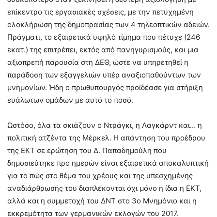
επίκεντρο τις εργασιακές σχέσεις, με την πετυχημένη
ολοκλήρωση της δημοπρασίας των 4 τηλεοπτικών αδειών.
Πράγματι, το εξαιρετικά υψηλό τίμημα που πέτυχε (246
εκατ.) της επιτρέπει, εκτός από πανηγυρισμούς, και μια
αξιοπρεπή παρουσία στη ΔΕΘ, ώστε να υπηρετηθεί η
παράδοση των εξαγγελιών υπέρ αναξιοπαθούντων των
μνημονίων. Ήδη ο πρωθυπουργός προϊδέασε για στήριξη
ευάλωτων ομάδων με αυτό το ποσό.
Ωστόσο, όλα τα σκιάζουν ο Ντράγκι, η Λαγκάρντ και… η
πολιτική ατζέντα της Μέρκελ. Η απάντηση του προέδρου
της ΕΚΤ σε ερώτηση του Δ. Παπαδημούλη που
δημοσιεύτηκε προ ημερών είναι εξαιρετικά αποκαλυπτική
για το πώς στο θέμα του χρέους και της υπεσχημένης
αναδιάρθρωσής του διαπλέκονται όχι μόνο η ίδια η ΕΚΤ,
αλλά και η συμμετοχή του ΔΝΤ στο 3ο Μνημόνιο και η
εκκρεμότητα των γερμανικών εκλογών του 2017.