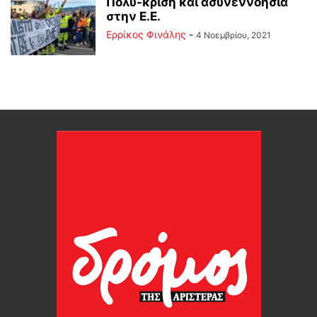
Πολυ-κρίση και ασυνεννοησία
στην Ε.Ε.
Ερρίκος Φινάλης
-
4 Νοεμβρίου, 2021