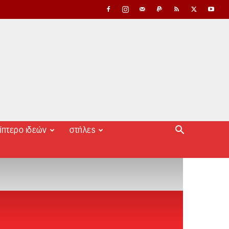
ίπτερο ιδεών
στήλες