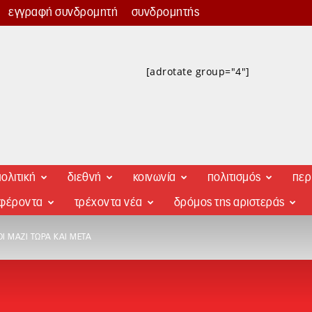
εγγραφή συνδρομητή
συνδρομητής
[adrotate group="4"]
ολιτική
διεθνή
κοινωνία
πολιτισμός
περ
αφέροντα
τρέχοντα νέα
δρόμος της αριστεράς
Ι ΜΑΖΊ ΤΏΡΑ ΚΑΙ ΜΕΤΆ