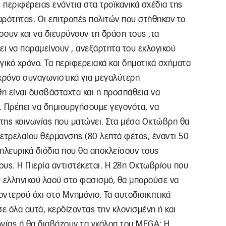
 περιφέρειας ενάντια στα τροϊκανικά σχέδια της
αρότητας. Οι επιτροπές πολιτών που στήθηκαν το
ουν και να διευρύνουν τη δράση τους ,τα
ει να παραμείνουν , ανεξάρτητα του εκλογικού
γικό χρόνο. Τα περιφερειακά και δημοτικά σχήματα
χρόνο συναγωνιστικά για μεγαλύτερη
θη είναι δυσβάσταχτα και η προσπάθεια να
η. Πρέπει να δημιουργήσουμε γεγονότα, να
της κοινωνίας που ματώνει. Στα μέσα Οκτώβρη θα
 πετρελαίου θέρμανσης (80 λεπτά φέτος, έναντι 50
 πλευρικά διόδια που θα αποκλείσουν τους
ους. Η Πιερία αντιστέκεται. Η 28η Οκτωβρίου που
υ ελληνικού λαού στο φασισμό, θα μπορούσε να
ντερού όχι στο Μνημόνιο. Τα αυτοδιοικητικά
 όλα αυτά, κερδίζοντας την κλονισμένη ή και
ωνίας ή θα διαβάζουν τα γκάλοπ του ΜEGA; Η