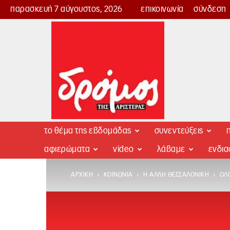
παρασκευή 7 αύγουστος, 2026
επικοινωνία
σύνδεση
Δρόμος
της
Αριστεράς
το θέμα της εβδομάδας
συνεντεύξεις
π
αφιερώματα
video
λάβαμε
ενδι
ΑΡΧΙΚΉ
ΚΟΙΝΩΝΊΑ
Η ΆΛΛΗ ΘΕΣΣΑΛΟΝΊΚΗ
ΌΛΟ