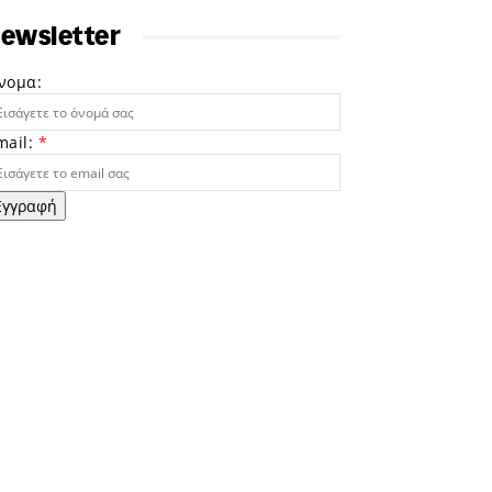
ewsletter
νομα:
mail:
*
Εγγραφή