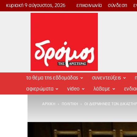
κυριακή 9 αύγουστος, 2026
επικοινωνία
σύνδεση
ε
Δρόμος
της
Αριστεράς
το θέμα της εβδομάδας
συνεντεύξεις
π
αφιερώματα
video
λάβαμε
ενδι
ΑΡΧΙΚΉ
ΠΟΛΙΤΙΚΉ
ΟΙ ΔΙΕΡΜΗΝΕΊΣ ΤΩΝ ΔΙΚΑΣΤΗ