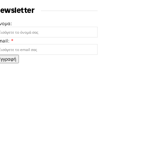
ewsletter
νομα:
mail:
*
Εγγραφή