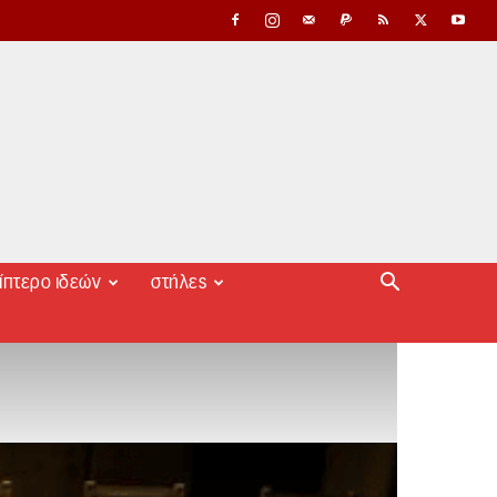
ίπτερο ιδεών
στήλες