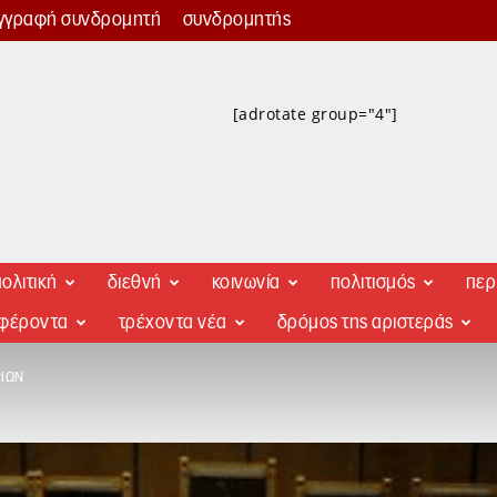
γγραφή συνδρομητή
συνδρομητής
[adrotate group="4"]
ολιτική
διεθνή
κοινωνία
πολιτισμός
περ
αφέροντα
τρέχοντα νέα
δρόμος της αριστεράς
ΡΊΩΝ