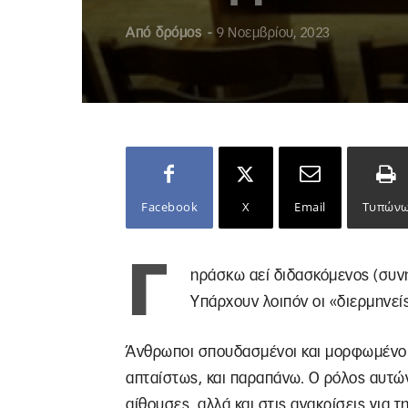
Από
δρόμος
-
9 Νοεμβρίου, 2023
Facebook
X
Email
Τυπών
Γ
ηράσκω αεί διδασκόμενος (συν
Υπάρχουν λοιπόν οι «διερμηνεί
Άνθρωποι σπουδασμένοι και μορφωμένοι
απταίστως, και παραπάνω. Ο ρόλος αυτών
αίθουσες, αλλά και στις ανακρίσεις για 