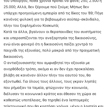
του υπουργού, πόσα χρόνια πρέπει να φάνε; 250, 2.500 ή
25.000; Αλλά, δεν ξέρουμε πού ζούμε; Μήπως δεν
υπάρχει προηγούμενη εμπειρία από τις δίκες του ’89; Πήγε
κανένας φυλακή για το βεβαιωμένο σούπερ-σκάνδαλο,
πλην του ξοφλημένου Κοσκωτά;
Κατά τα άλλα, βγαίνουν οι θεραπαινίδες του συστήματος
και υπερασπίζονται την ανεξαρτησία της δικαιοσύνης,
ενώ είναι φανερό ότι η δικαιοσύνη παίζει χοντρά το
παιχνίδι της εξουσίας, πολύ μακριά από την πραγματική
δικαιοσύνη.
Ο αντιεξουσιαστής που αμφισβητεί την εξουσία με
ανορθόδοξο τρόπο, ακόμα κι αν δεν έχει προκαλέσει
βλάβη σε κανέναν άλλον πλην του εαυτού του, θα
εξοντωθεί. Για όλους τους άλλους, τους γκραν ληστές
που ρήμαξαν τα ταμεία, φτώχυναν την κοινωνία,
διέλυσαν το κοινωνικό κράτος και έθεσαν τη χώρα σε
καθεστώς υποτέλειας, θα τηρηθεί ένα λεπτομερές
τελετουργικό που θα κρατήσει χρόνια, μέχρι η ληστεία και