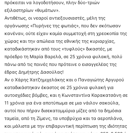
πρόκειται να λογοδοτήσουν, πλην δύο-τριών
εξιλαστηρίων «θυμάτων».
Αντιθέτως, οι νεαροί αντιεξουσιαστές, μέλη της
οργάνωσης «Πυρήνες της φωτιάς», που δεν σκότωσαν
κανέναν, ούτε είχαν καμία συμμετοχή στη χρεοκοπία της
χώρας και την απώλεια της εθνικής της κυριαρχίας,
καταδικάστηκαν από τους «τυφλούς» δικαστές, με
πρόεδρο τη Μαρία Βαρελά, σε 25 χρόνια φυλακή, πολύ
πάνω από τις ποινές που πρότεινε ο εισαγγελέας της
έδρας Δημήτρης Δασούλας!
Αν ο Χάρης Χατζημιχελάκης και ο Παναγιώτης Αργυρού
καταδικάστηκαν έκαστος σε 25 χρόνια φυλακή για
αυτοσχέδιες βόμβες, και η Κωνσταντίνα Καρακατσάνη σε
11 χρόνια για ένα αποτύπωμα σε μια νάιλον σακούλα,
αυτοί που πήραν δισεκατομμύρια μίζες από τα δημόσια
ταμεία, από τη Ζίμενς, τα υποβρύχια και τα αεροπλάνα,
και μάλιστα με την επιβαρυντική περίπτωση της ιδιότητας