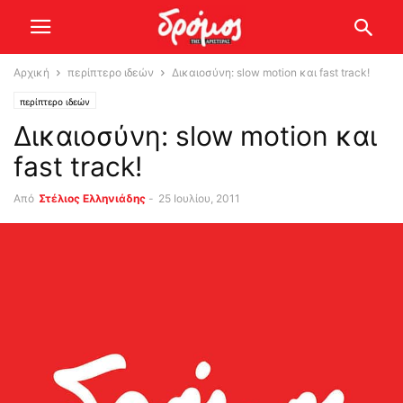
Αρχική
περίπτερο ιδεών
Δικαιοσύνη: slow motion και fast track!
περίπτερο ιδεών
Δικαιοσύνη: slow motion και
fast track!
Από
Στέλιος Ελληνιάδης
-
25 Ιουλίου, 2011