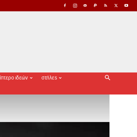
ίπτερο ιδεών
στήλες