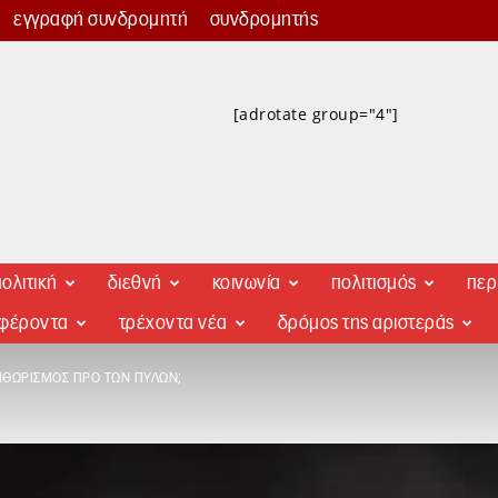
εγγραφή συνδρομητή
συνδρομητής
[adrotate group="4"]
ολιτική
διεθνή
κοινωνία
πολιτισμός
περ
αφέροντα
τρέχοντα νέα
δρόμος της αριστεράς
ΗΘΩΡΙΣΜΌΣ ΠΡΟ ΤΩΝ ΠΥΛΏΝ;