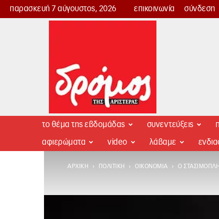
παρασκευή 7 αύγουστος, 2026
επικοινωνία
σύνδεση
Δρόμος
της
Αριστεράς
το θέμα της εβδομάδας
συνεντεύξεις
π
αφιερώματα
video
λάβαμε
ενδι
ΑΡΧΙΚΉ
ΠΟΛΙΤΙΚΉ
ΟΙΚΟΝΟΜΊΑ
Ο ΣΤΑΣΙΜΟΠΛ