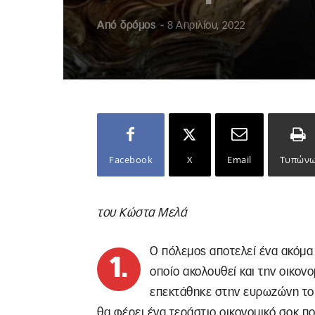
Από
δρόμος
-
8 Απριλίου, 2022
Facebook
X
Email
Τυπών
του Κώστα Μελά
Ο πόλεμος αποτελεί ένα ακόμα 
1.
οποίο ακολουθεί και την οικον
επεκτάθηκε στην ευρωζώνη το 
θα φέρει ένα τεράστιο οικονομικό σοκ π