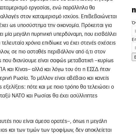
καταμερισμό εργασίας, ενώ παράλληλα θα
n
 αλλαγές στον καταμερισμό ισχύος. Επιβεβαιώνεται
Ό
ιέχει ως υποσύστημα την οικονομία. Πρόκειται για
ει μία μεγάλη πυρηνική υπερδύναμη, που εισβάλλει
E
α τελευταία χρόνια επιδίωκε να έχει στενές σχέσεις
λλον, σε πιο ασταθές περιβάλλον από ό,τι στον
ς που διανύουμε είναι σαφώς μεταβατική –κυρίως
 και Κίνας– αλλά και λόγω του ότι η ΕΣΣΔ ήταν
ινή Ρωσία. Το μέλλον είναι αβέβαιο και κανείς
 εξελίξεις: πότε και με ποιο τρόπο θα τελειώσει ο
ταξύ ΝΑΤΟ και Ρωσίας θα έχει ασύλληπτες
αυτές που είναι άμεσα ορατές–, όπως η μεγάλη
ας και των τιμών των τροφίμων, δεν αποκλείεται