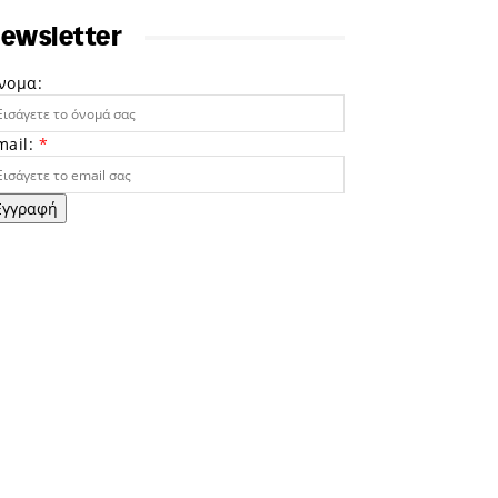
ewsletter
νομα:
mail:
*
Εγγραφή