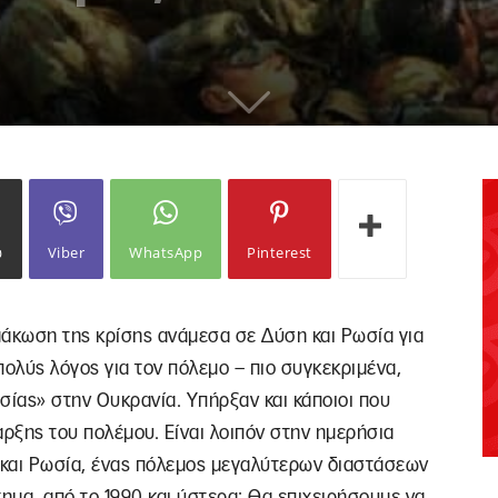
ω
Viber
WhatsApp
Pinterest
ιμάκωση της κρίσης ανάμεσα σε Δύση και Ρωσία για
 πολύς λόγος για τον πόλεμο – πιο συγκεκριμένα,
ωσίας» στην Ουκρανία. Υπήρξαν και κάποιοι που
αρξης του πολέμου. Είναι λοιπόν στην ημερήσια
 και Ρωσία, ένας πόλεμος μεγαλύτερων διαστάσεων
τημα, από το 1990 και ύστερα; Θα επιχειρήσουμε να