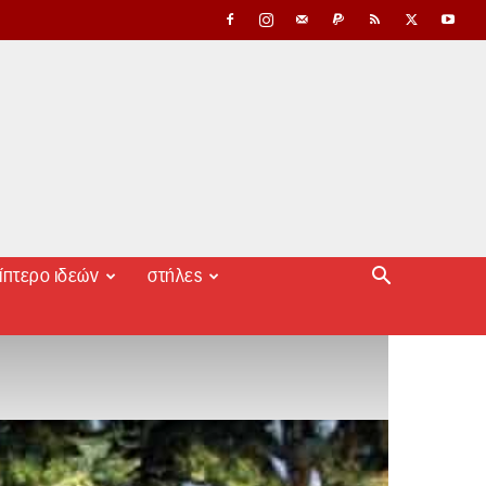
ίπτερο ιδεών
στήλες