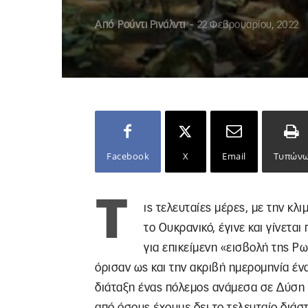
Από
Ρούντι Ρινάλντι
-
22 Φεβρουαρίου, 2022
Facebook
X
Email
Τυπών
Τ
ις τελευταίες μέρες, με την κλ
το Ουκρανικό, έγινε και γίνεται
για επικείμενη «εισβολή της Ρ
όρισαν ως και την ακριβή ημερομηνία έν
διάταξη ένας πόλεμος ανάμεσα σε Δύση
από όσους έχουμε δει το τελευταίο διάσ