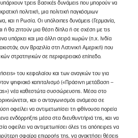
 υπάρχουν τρεις βασικές δυνάμεις που μπορούν να
ρατική πολιτική, μια πολιτική παγκόσμιων
να, και η Ρωσία. Οι υπόλοιπες δυνάμεις (Γερμανία,
ται ή θα ζητούν μια θέση δίπλα ή σε σχέση με τις
να υπάρχει και μια άλλη σειρά χωρών (π.χ. Ινδία
Πακιστάν, συν Βραζιλία στη Λατινική Αμερική) που
ικών στρατηγικών σε περιφερειακό επίπεδο.
ήσεις» του κεφαλαίου και των αναγκών του για
τον ψηφιακό καπιταλισμό («Πράσινη μετάβαση –
ίας») νέα καθεστώτα συσσώρευσης. Μέσα στο
ρρικνώνεται, και ο ανταγωνισμός ανάμεσα σε
ύση οφείλει να αντιμετωπίσει τη φθίνουσα πορεία
μενα ενδόρρηξης μέσα στα διευθυντήριά της, και να
ία οφείλει να αντιμετωπίσει όλες τις απόπειρες να
υρύτερη σφαίρα επιρροής της, να ανακτήσει θέσεις