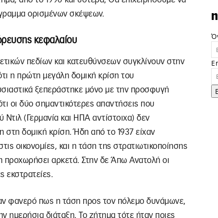
ίγραμμα ορισμένων σκέψεων.
n
Ό
ώρευσης κεφαλαίου
ρετικών πεδίων και κατευθύνσεων συγκλίνουν στην
E
ότι η πρώτη μεγάλη δομική κρίση του
ουσιαστικά ξεπεράστηκε μόνο με την προσφυγή
ότι οι δύο σημαντικότερες απαντήσεις που
ύ Ντιλ (Γερμανία και ΗΠΑ αντίστοιχα) δεν
 στη δομική κρίση. Ήδη από το 1937 είχαν
τις οικονομίες, και η τάση της στρατιωτικοποίησης
δη προχωρήσει αρκετά. Στην δε Άπω Ανατολή οι
ές εκστρατείες.
ταν φανερό πως η τάση προς τον πόλεμο δυνάμωνε,
ν ημερήσια διάταξη. Το ζήτημα τότε ήταν ποιες