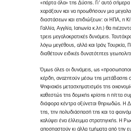
«πάρτα όλα» της Δύσης. Γι’ αυτό σήμερα
χαράξουν και να προωθήσουν μια μεγαλοκ
διαστάσεων και επιδιώξεων: οι ΗΠΑ, η Κί
Γαλλία, Αγγλία, Ιαπωνία κ.λπ.) θα πιέζον
τρεις μεγαλοκρατικές δυνάμεις. Ταυτόχρο
λόγω μεγέθους, αλλά και Ιράν, Τουρκία, 
διαθέτουν ειδικές δυνατότητες γεωπολιτ
Όμως όλες οι δυνάμεις, ως «προσωποποι
κέρδη, αναζητούν μέσω της μετάβασης σ
Ψηφιακός μετασχηματισμός της οικονομ
καθεστώς της δομικής κρίσης η πίττα συ
διάφορα κέντρα οξύνεται θηριωδώς. Η Δ
της, την πολυδιάσπασή της και τα φαινό
καλύψει ένα έλλειμμα στρατηγικής. Η Ρωσ
αποσπαστούν κι άλλα τμήματα από την ε