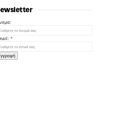
ewsletter
νομα:
mail:
*
Εγγραφή