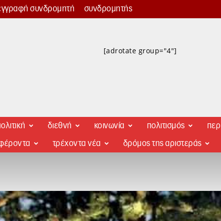
εγγραφή συνδρομητή
συνδρομητής
[adrotate group="4"]
ολιτική
διεθνή
κοινωνία
πολιτισμός
περ
αφέροντα
τρέχοντα νέα
δρόμος της αριστεράς