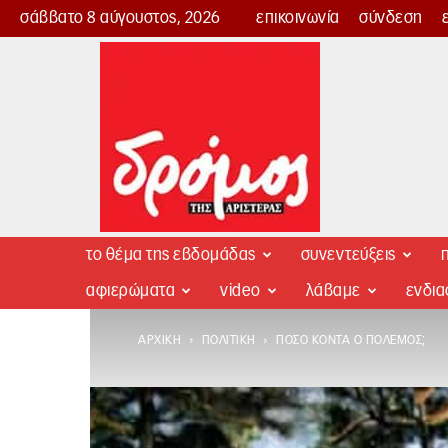
σάββατο 8 αύγουστος, 2026
επικοινωνία
σύνδεση
Δρόμος
της
Αριστεράς
το θέμα της εβδομάδας
συνεντεύξεις
π
αφιερώματα
video
λάβαμε
ενδι
ΑΡΧΙΚΉ
ΠΟΛΙΤΙΚΉ
ΠΌΣΟ ΚΟΝΤΆ Ο ΠΌΛΕΜΟΣ;