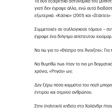
Τα δυο εξαιρετικά αστυνομικά του μυθι
γιατί δεν έγραψε άλλα, ενώ αυτά διαβάσ
εξωτερικό. «Κάσκο» (2001) και «Στάχτες» 
Συμμετοχές σε συλλογικούς τόμους – σ
έγραψε ένα διήγημα απίστευτου χιούμορ
Να πω για το «Θέατρο της Άνοιξης»; Για
Να θυμηθώ πως ήταν το πιο μη δογματικ
χρόνια, «Ρηγάς» ων;
Δεν ξέρω πόσα κομμάτια του παζλ μπορού
έντιμου και σεμνού ανθρώπου.
Στην (πολιτική) κηδεία στο Χαλάνδρι ήτα