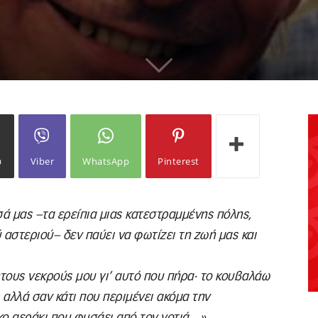
ω
Viber
WhatsApp
Pinterest
ά μας –τα ερείπια μιας κατεστραμμένης πόλης,
αστεριού– δεν παύει να φωτίζει τη ζωή μας και
ους νεκρούς μου γι’ αυτό που πήρα· το κουβαλάω
, αλλά σαν κάτι που περιμένει ακόμα την
κο αεράκι που φυσάει από τον νοτιά…
»