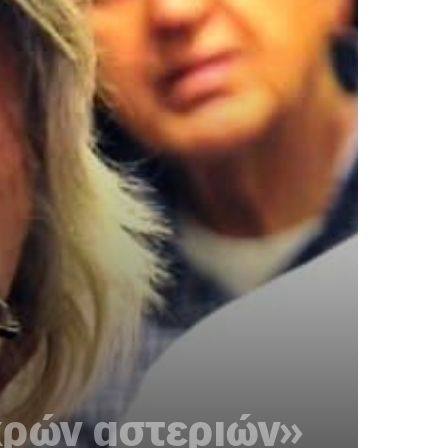
εκρών αστεριών»