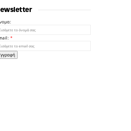
ewsletter
νομα:
mail:
*
Εγγραφή