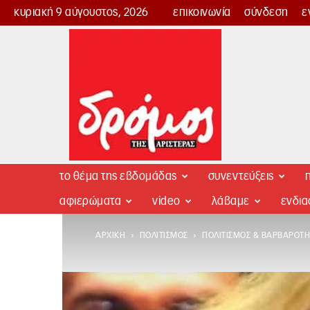
κυριακή 9 αύγουστος, 2026
επικοινωνία
σύνδεση
ε
Δρόμος
της
Αριστεράς
το θέμα της εβδομάδας
συνεντεύξεις
π
αφιερώματα
video
λάβαμε
ενδι
ΑΡΧΙΚΉ
ΠΟΛΙΤΙΣΜΌΣ
ΠΟΛΙΤΙΣΜΌΣ & ΒΑΡΒΑΡΌΤΗ