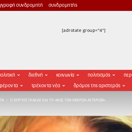
γγραφή συνδρομητή
συνδρομητής
[adrotate group="4"]
ολιτική
διεθνή
κοινωνία
πολιτισμός
περ
αφέροντα
τρέχοντα νέα
δρόμος της αριστεράς
ΤΑ
Ο ΣΈΡΓΙΟΣ ΓΚΆΚΑΣ ΚΑΙ ΤΟ «ΦΩΣ ΤΩΝ ΝΕΚΡΏΝ ΑΣΤΕΡΙΏΝ»