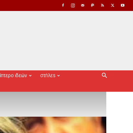
ίπτερο ιδεών
στήλες