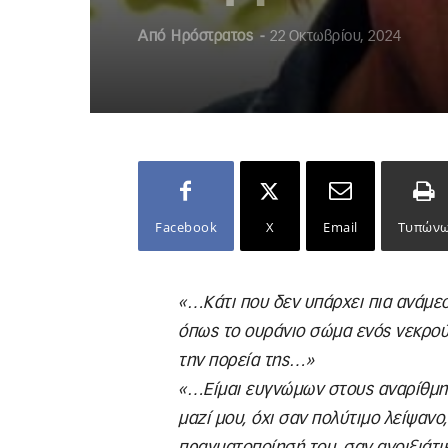
Από
Ηρόστρατος
-
22 Οκτωβρίου, 2024
Facebook
X
Email
Τυπών
«…Κάτι που δεν υπάρχει πια ανάμεσ
όπως το ουράνιο σώμα ενός νεκρού 
την πορεία της…»
«…Είμαι ευγνώμων στους αναρίθμητ
μαζί μου, όχι σαν πολύτιμο λείψανο
πραγματοποίησή του, σαν ανοιξιάτι