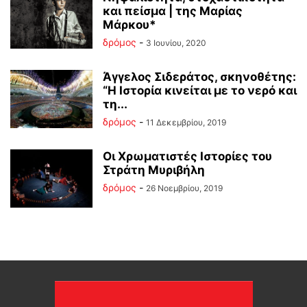
και πείσμα | της Μαρίας
Μάρκου*
δρόμος
-
3 Ιουνίου, 2020
Άγγελος Σιδεράτος, σκηνοθέτης:
“Η Ιστορία κινείται με το νερό και
τη...
δρόμος
-
11 Δεκεμβρίου, 2019
Οι Χρωματιστές Ιστορίες του
Στράτη Μυριβήλη
δρόμος
-
26 Νοεμβρίου, 2019