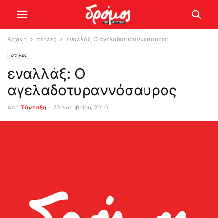
Αρχική
στήλες
εναλλάξ: Ο αγελαδοτυραννόσαυρος
στήλες
εναλλάξ: Ο
αγελαδοτυραννόσαυρος
Από
Σύνταξη
-
29 Νοεμβρίου, 2010