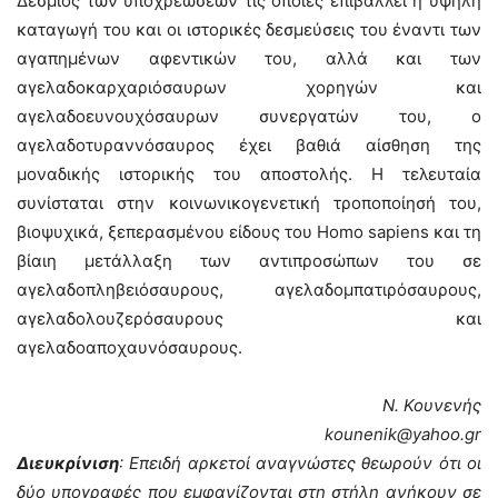
Δέσμιος των υποχρεώσεων τις οποίες επιβάλλει η υψηλή
καταγωγή του και οι ιστορικές δεσμεύσεις του έναντι των
αγαπημένων αφεντικών του, αλλά και των
αγελαδοκαρχαριόσαυρων χορηγών και
αγελαδοευνουχόσαυρων συνεργατών του, ο
αγελαδοτυραννόσαυρος έχει βαθιά αίσθηση της
μοναδικής ιστορικής του αποστολής. Η τελευταία
συνίσταται στην κοινωνικογενετική τροποποίησή του,
βιοψυχικά, ξεπερασμένου είδους του Homo sapiens και τη
βίαιη μετάλλαξη των αντιπροσώπων του σε
αγελαδοπληβειόσαυρους, αγελαδομπατιρόσαυρους,
αγελαδολουζερόσαυρους και
αγελαδοαποχαυνόσαυρους.
Ν. Κουνενής
kounenik@yahoo.gr
Διευκρίνιση
: Επειδή αρκετοί αναγνώστες θεωρούν ότι οι
δύο υπογραφές που εμφανίζονται στη στήλη ανήκουν σε