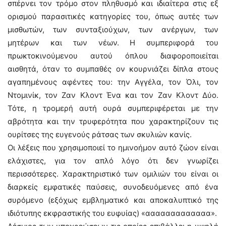
σπέρνει τον τρόμο στον πληθυσμό και ιδιαίτερα στις εξ
ορισμού παρασιτικές κατηγορίες του, όπως αυτές των
μισθωτών, των συνταξιούχων, των ανέργων, των
μητέρων και των νέων. Η συμπεριφορά του
πρωκτοκινούμενου αυτού όπλου διαφοροποιείται
αισθητά, όταν το συμπαθές ον κουρνιάζει δίπλα στους
αγαπημένους αφέντες του: την Αγγέλα, τον Όλι, τον
Ντομινίκ, τον Ζαν Κλοντ Ένα και τον Ζαν Κλοντ Δύο.
Τότε, η τρομερή αυτή ουρά συμπεριφέρεται με την
αβρότητα και την τρυφερότητα που χαρακτηρίζουν τις
ουρίτσες της ευγενούς ράτσας των σκυλιών κανίς.
Οι λέξεις που χρησιμοποιεί το ημινοήμον αυτό ζώον είναι
ελάχιστες, για τον απλό λόγο ότι δεν γνωρίζει
περισσότερες. Χαρακτηριστικό των ομιλιών του είναι οι
διαρκείς εμφατικές παύσεις, συνοδευόμενες από ένα
συρόμενο (εξόχως εμβληματικό και αποκαλυπτικό της
ιδιότυπης εκφραστικής του ευφυίας) «ααααααααααααα».