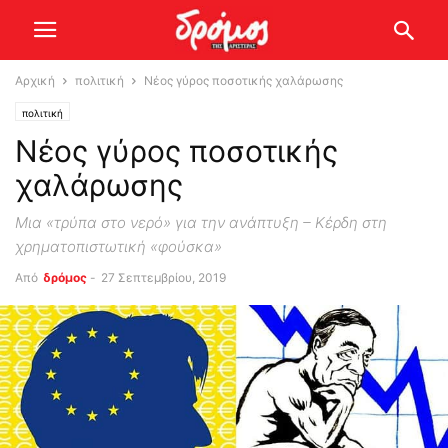
Αρχική
πολιτική
Νέος γύρος ποσοτικής χαλάρωσης
πολιτική
Νέος γύρος ποσοτικής
χαλάρωσης
Μια «τρύπα στο νερό» για την ανάπτυξη – Κέρδη στη
χρηματοπιστωτική «φούσκα»
Από
δρόμος
-
27 Σεπτεμβρίου, 2019