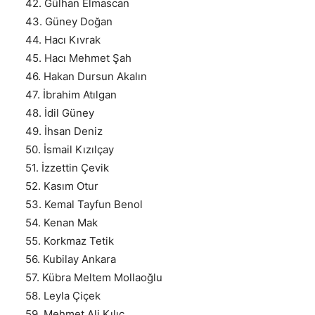
42. Gülhan Elmascan
43. Güney Doğan
44. Hacı Kıvrak
45. Hacı Mehmet Şah
46. Hakan Dursun Akalın
47. İbrahim Atılgan
48. İdil Güney
49. İhsan Deniz
50. İsmail Kızılçay
51. İzzettin Çevik
52. Kasım Otur
53. Kemal Tayfun Benol
54. Kenan Mak
55. Korkmaz Tetik
56. Kubilay Ankara
57. Kübra Meltem Mollaoğlu
58. Leyla Çiçek
59. Mehmet Ali Kılıç