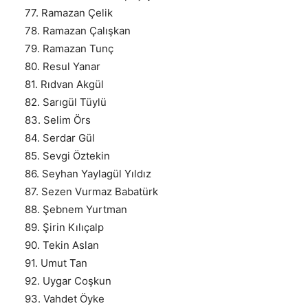
77. Ramazan Çelik
78. Ramazan Çalışkan
79. Ramazan Tunç
80. Resul Yanar
81. Rıdvan Akgül
82. Sarıgül Tüylü
83. Selim Örs
84. Serdar Gül
85. Sevgi Öztekin
86. Seyhan Yaylagül Yıldız
87. Sezen Vurmaz Babatürk
88. Şebnem Yurtman
89. Şirin Kılıçalp
90. Tekin Aslan
91. Umut Tan
92. Uygar Coşkun
93. Vahdet Öyke