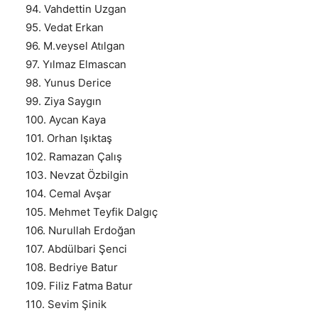
94. Vahdettin Uzgan
95. Vedat Erkan
96. M.veysel Atılgan
97. Yılmaz Elmascan
98. Yunus Derice
99. Ziya Saygın
100. Aycan Kaya
101. Orhan Işıktaş
102. Ramazan Çalış
103. Nevzat Özbilgin
104. Cemal Avşar
105. Mehmet Teyfik Dalgıç
106. Nurullah Erdoğan
107. Abdülbari Şenci
108. Bedriye Batur
109. Filiz Fatma Batur
110. Sevim Şinik