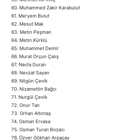
60. Muhammed Zakir Karabulut
61. Meryem Bulut
62. Mesut Mak
63. Metin Peşman
64. Metin Kürklü
65. Muhammet Demir
66. Murat Orçun Çalış
67. Necla Duran
68. Nevzat Sayan
69. Nilgün Çevik
70. Nizamettin Bağcı
71. Nurgül Çevik
72. Onur Tan
73. Orhan Altıntaş
74. Osman Ervasa
75. Osman Turan Bozacı
76. Özver Gökhan Arpaçay