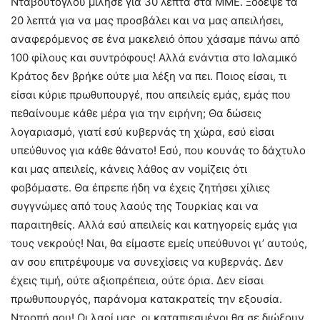
Νταβούτογλου μίλησε για 30 λεπτά στα ΜΜΕ. Ξόδεψε τα
20 λεπτά για να μας προσβάλει και να μας απειλήσει,
αναφερόμενος σε ένα μακελειό όπου χάσαμε πάνω από
100 φίλους και συντρόφους! Αλλά ενάντια στο Ισλαμικό
Κράτος δεν βρήκε ούτε μια λέξη να πει. Ποιος είσαι, τι
είσαι κύριε πρωθυπουργέ, που απειλείς εμάς, εμάς που
πεθαίνουμε κάθε μέρα για την ειρήνη; Θα δώσεις
λογαριασμό, γιατί εσύ κυβερνάς τη χώρα, εσύ είσαι
υπεύθυνος για κάθε θάνατο! Εσύ, που κουνάς το δάχτυλο
και μας απειλείς, κάνεις λάθος αν νομίζεις ότι
φοβόμαστε. Θα έπρεπε ήδη να έχεις ζητήσει χίλιες
συγγνώμες από τους λαούς της Τουρκίας και να
παραιτηθείς. Αλλά εσύ απειλείς και κατηγορείς εμάς για
τους νεκρούς! Ναι, θα είμαστε εμείς υπεύθυνοι γι’ αυτούς,
αν σου επιτρέψουμε να συνεχίσεις να κυβερνάς. Δεν
έχεις τιμή, ούτε αξιοπρέπεια, ούτε όρια. Δεν είσαι
πρωθυπουργός, παράνομα κατακρατείς την εξουσία.
Ντροπή σου! Οι λαοί μας, οι καταπιεσμένοι θα σε διώξουν