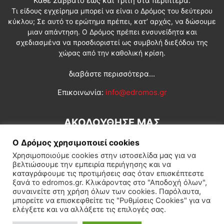
Κάθε Σάββατο έως και Τρίτη στα περίπτερα.
Τι είδους εγχείρημα μπορεί να είναι ο Δρόμος του δεύτερου
κύκλου; Σε αυτό το ερώτημα πρέπει, κατ’ αρχάς, να δώσουμε
μιαν απάντηση. Ο Δρόμος πρέπει ενσυνείδητα και
σχεδιασμένα να προσδιοριστεί ως συμβολή διεξόδου της
χώρας από την καθολική κρίση.
διαβάστε περισσότερα...
Επικοινωνία:
info@edromos.gr
ΑΚΟΛΟΥΘΗΣΕ ΜΑΣ
Ο Δρόμος χρησιμοποιεί cookies
Χρησιμοποιούμε cookies στην ιστοσελίδα μας για να
βελτιώσουμε την εμπειρία περιήγησης και να
καταγράφουμε τις προτιμήσεις σας όταν επισκέπτεστε
ξανά το edromos.gr. Κλικάροντας στο "Αποδοχή όλων",
συναινείτε στη χρήση όλων των cookies. Παρόλαυτα,
Εγγραφή συνδρομητή
Πολιτική
Διεθνή
Κοινωνία
μπορείτε να επισκεφθείτε τις "Ρυθμίσεις Cookies" για να
ελέγξετε και να αλλάξετε τις επιλογές σας.
Πολιτισμός
Αφιερώματα