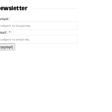
ewsletter
νομα:
mail:
*
Εγγραφή