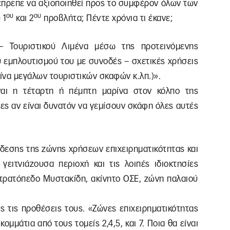
έπρεπε να αξιοποιηθεί προς το συμφέρον όλων των
ου
ου
 1
και 2
προβλήτα; Πέντε χρόνια τι έκανε;
– Τουριστικού Λιμένα μέσω της προτεινόμενης
υ εμπλουτισμού του με συνοδές – σχετικές χρήσεις
ίνα μεγάλων τουριστικών σκαφών κ.λπ.)».
ναι η τέταρτη ή πέμπτη μαρίνα στον κόλπο της
ες αν είναι δυνατόν να γεμίσουν σκάφη όλες αυτές
νδεσης της ζώνης χρήσεων επιχειρηματικότητας και
 γειτνιάζουσα περιοχή και τις λοιπές ιδιοκτησίες
Στρατόπεδο Μυστακίδη, ακίνητο ΟΣΕ, ζώνη παλαιού
 τις προθέσεις τους. «Ζώνες επιχειρηματικότητας
μμάτια από τους τομείς 2,4,5, και 7. Ποια θα είναι