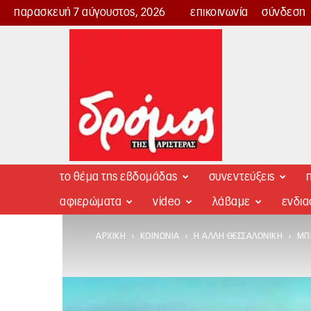
παρασκευή 7 αύγουστος, 2026
επικοινωνία
σύνδεση
Δρόμος
της
Αριστεράς
το θέμα της εβδομάδας
συνεντεύξεις
π
αφιερώματα
video
λάβαμε
ενδι
ΑΡΧΙΚΉ
ΚΟΙΝΩΝΊΑ
Η ΆΛΛΗ ΘΕΣΣΑΛΟΝΊΚΗ
ΜΠΊ