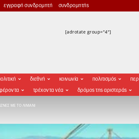
εγγραφή συνδρομητή
συνδρομητής
[adrotate group="4"]
ολιτική
διεθνή
κοινωνία
πολιτισμός
περ
αφέροντα
τρέχοντα νέα
δρόμος της αριστεράς
ΖΝΕΣ ΜΕ ΤΟ ΛΙΜΆΝΙ