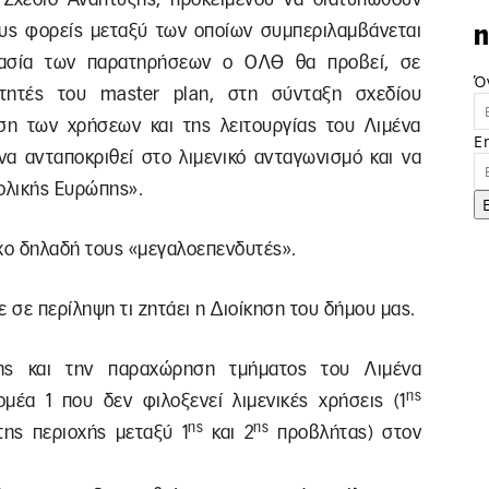
υς φορείς μεταξύ των οποίων συμπεριλαμβάνεται
n
γασία των παρατηρήσεων ο ΟΛΘ θα προβεί, σε
Ό
τητές του master plan, στη σύνταξη σχεδίου
ση των χρήσεων και της λειτουργίας του Λιμένα
E
α ανταποκριθεί στο λιμενικό ανταγωνισμό και να
τολικής Ευρώπης».
όχο δηλαδή τους «μεγαλοεπενδυτές».
με σε περίληψη τι ζητάει η Διοίκηση του δήμου μας.
ς και την παραχώρηση τμήματος του Λιμένα
ης
μέα 1 που δεν φιλοξενεί λιμενικές χρήσεις (1
ης
ης
της περιοχής μεταξύ 1
και 2
προβλήτας) στον