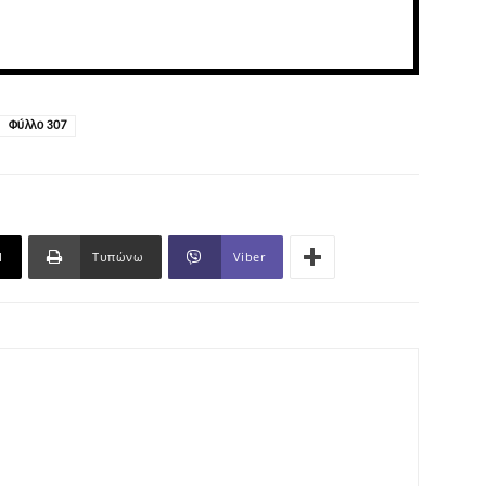
Φύλλο 307
l
Τυπώνω
Viber