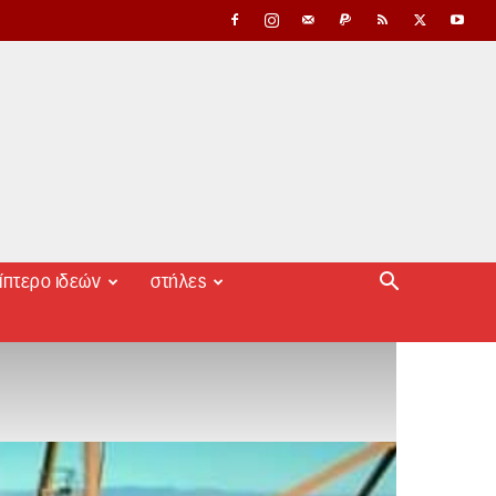
ίπτερο ιδεών
στήλες