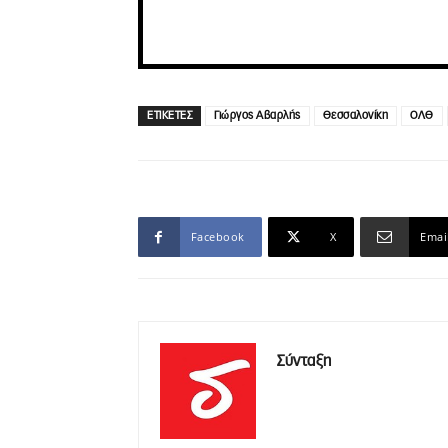
ΕΤΙΚΕΤΕΣ
Γιώργος Αβαρλής
Θεσσαλονίκη
ΟΛΘ
Facebook
X
Emai
Σύνταξη