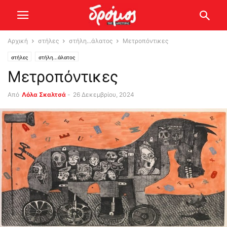
Αρχική
στήλες
στήλη...άλατος
Μετροπόντικες
στήλες
στήλη...άλατος
Μετροπόντικες
Από
Λόλα Σκαλτσά
-
26 Δεκεμβρίου, 2024