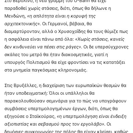
Στο Βερολίνο, η νέα γραμμή του U-Bahn θα είχε
παραδοθεί χωρίς στάσεις, διότι, όπως θα δήλωνε η
Μενδώνη,
«η απλότητα είναι η κορυφή της
αρχιτεκτονικής».
Οι Γερμανοί, βέβαια, θα
διαμαρτύρονταν, αλλά ο Χρυσοχοΐδης θα τους θύμιζε πως
η ασφάλεια είναι πάνω από όλα:
«Χωρίς στάσεις, κανείς
δεν κινδυνεύει να πέσει στις ράγες».
Οι δε υπερσύγχρονες
σκάλες του μετρό θα ήταν διακοσμητικές, γιατί η
υπουργός Πολιτισμού θα είχε φροντίσει να τις κατατάξει
στα μνημεία παγκόσμιας κληρονομιάς.
Στις Βρυξέλλες, η διαχείριση των ευρωπαϊκών θεσμών θα
ήταν υποδειγματική: Όλοι οι υπάλληλοι θα
παρακολουθούσαν σεμινάρια για το πώς να υπογράφουν
συμβάσεις υπερτιμολογημένων έργων, διότι, όπως θα
εξηγούσε ο Σταϊκούρας,
«η υπερτιμολόγηση είναι ένδειξη
αξιοπιστίας και σεβασμού προς τον εργολάβο».
Οι
δημόσιες συγκοινωνίες της πόλης θα είχαν κλείσει, καθώς