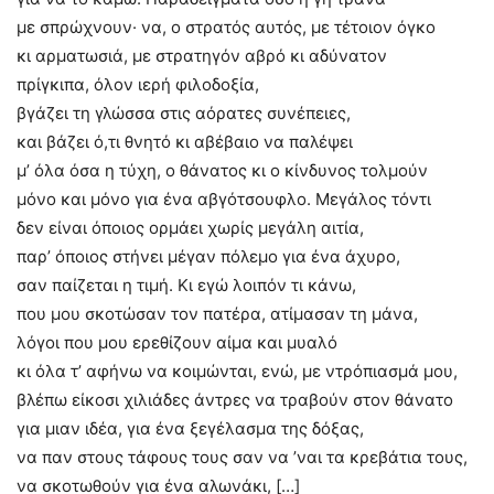
με σπρώχνουν· να, ο στρατός αυτός, με τέτοιον όγκο
κι αρματωσιά, με στρατηγόν αβρό κι αδύνατον
πρίγκιπα, όλον ιερή φιλοδοξία,
βγάζει τη γλώσσα στις αόρατες συνέπειες,
και βάζει ό,τι θνητό κι αβέβαιο να παλέψει
μ’ όλα όσα η τύχη, ο θάνατος κι ο κίνδυνος τολμούν
μόνο και μόνο για ένα αβγότσουφλο. Μεγάλος τόντι
δεν είναι όποιος ορμάει χωρίς μεγάλη αιτία,
παρ’ όποιος στήνει μέγαν πόλεμο για ένα άχυρο,
σαν παίζεται η τιμή. Κι εγώ λοιπόν τι κάνω,
που μου σκοτώσαν τον πατέρα, ατίμασαν τη μάνα,
λόγοι που μου ερεθίζουν αίμα και μυαλό
κι όλα τ’ αφήνω να κοιμώνται, ενώ, με ντρόπιασμά μου,
βλέπω είκοσι χιλιάδες άντρες να τραβούν στον θάνατο
για μιαν ιδέα, για ένα ξεγέλασμα της δόξας,
να παν στους τάφους τους σαν να ’ναι τα κρεβάτια τους,
να σκοτωθούν για ένα αλωνάκι, […]