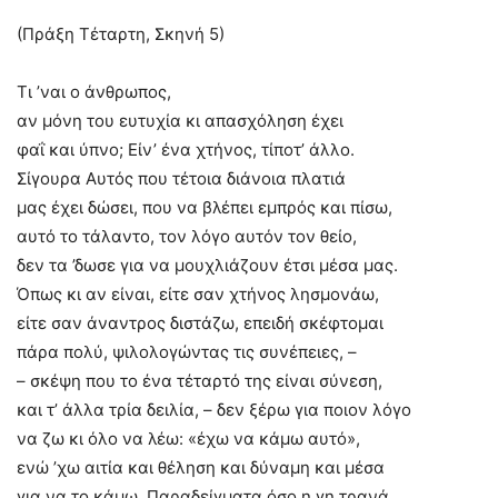
(Πράξη Τέταρτη, Σκηνή 5)
Τι ’ναι ο άνθρωπος,
αν μόνη του ευτυχία κι απασχόληση έχει
φαΐ και ύπνο; Είν’ ένα χτήνος, τίποτ’ άλλο.
Σίγουρα Αυτός που τέτοια διάνοια πλατιά
μας έχει δώσει, που να βλέπει εμπρός και πίσω,
αυτό το τάλαντο, τον λόγο αυτόν τον θείο,
δεν τα ’δωσε για να μουχλιάζουν έτσι μέσα μας.
Όπως κι αν είναι, είτε σαν χτήνος λησμονάω,
είτε σαν άναντρος διστάζω, επειδή σκέφτομαι
πάρα πολύ, ψιλολογώντας τις συνέπειες, –
– σκέψη που το ένα τέταρτό της είναι σύνεση,
και τ’ άλλα τρία δειλία, – δεν ξέρω για ποιον λόγο
να ζω κι όλο να λέω: «έχω να κάμω αυτό»,
ενώ ’χω αιτία και θέληση και δύναμη και μέσα
για να το κάμω. Παραδείγματα όσο η γη τρανά