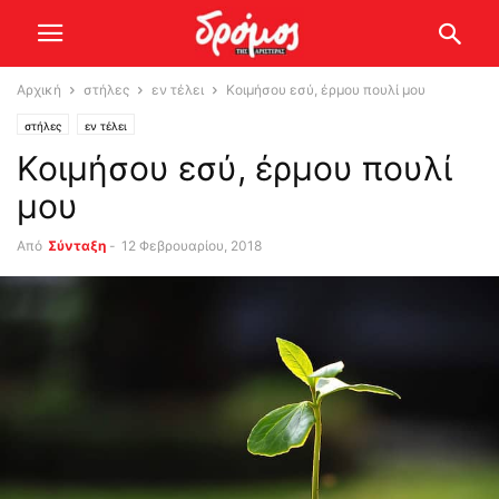
Αρχική
στήλες
εν τέλει
Κοιμήσου εσύ, έρμου πουλί μου
στήλες
εν τέλει
Κοιμήσου εσύ, έρμου πουλί
μου
Από
Σύνταξη
-
12 Φεβρουαρίου, 2018