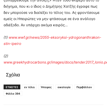
ξαναβρεθούμε την άνοιξη;» Ήταν τόσο θλιβερό αυτό το
διήγημα, που κι ο ίδιος ο Δημήτρης Χατζής έγραφε πως
δεν μπορούσε να διαλέξει το τέλος του. Ας φροντίσουμε
εμείς οι Ηπειρώτες να μην φτάσουμε σε ένα ανάλογο
αδιέξοδο. Αν υπάρχει ακόμα καιρός…
(1)
www.wwf.gr/news/2055-eksoryksi-ydrogonanthrakon-
stin-ipeiro
(2)
www.greekhydrocarbons.gr/images/docs/tender2017_Ionio.p
Σχόλια
ΕΤΙΚΕΤΕΣ
εν τέλει
Ήπειρος
οικολογία
Περιβάλλον
Φύλλο 394