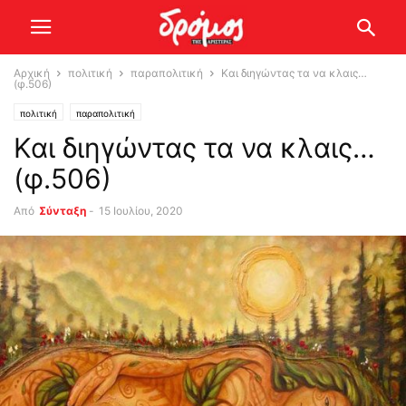
Αρχική
πολιτική
παραπολιτική
Και διηγώντας τα να κλαις…
(φ.506)
πολιτική
παραπολιτική
Και διηγώντας τα να κλαις…
(φ.506)
Από
Σύνταξη
-
15 Ιουλίου, 2020