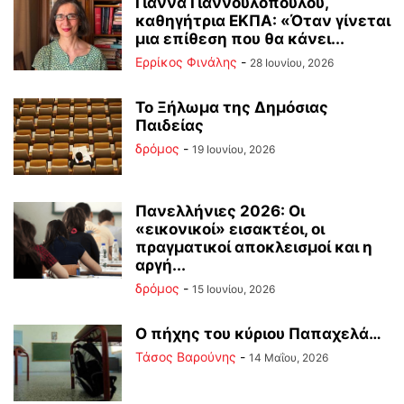
Γιάννα Γιαννουλοπούλου,
καθηγήτρια ΕΚΠΑ: «Όταν γίνεται
μια επίθεση που θα κάνει...
Ερρίκος Φινάλης
-
28 Ιουνίου, 2026
Το Ξήλωμα της Δημόσιας
Παιδείας
δρόμος
-
19 Ιουνίου, 2026
Πανελλήνιες 2026: Οι
«εικονικοί» εισακτέοι, οι
πραγματικοί αποκλεισμοί και η
αργή...
δρόμος
-
15 Ιουνίου, 2026
Ο πήχης του κύριου Παπαχελά…
Τάσος Βαρούνης
-
14 Μαΐου, 2026