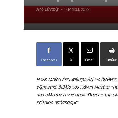
Από
Σύνταξη
-
17 Μαΐου, 2022
Facebook
X
Email
Τυπών
Η 18η Μαΐου έχει καθιερωθεί ως διεθνή
εξαιρετικό βιβλίο του Γιάννη Μανέτα «Π
που άλλαξαν τον κόσμο» (Πανεπιστημιακ
επίκαιρο απόσπασμα: