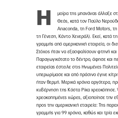
Η
μοίρα της μπανάνας άλλαξε στ
Θεός, κατά τον Παύλο Νερούδα
Anaconda, τη Ford Motors, τη
τη Γένεση, Κάντο Χενεράλ). Εκεί, κατά τ
γραμμής από αμερικανική εταιρεία, οι δ
Στόχος ήταν να εξασφαλίσουν φτηνή και 
Παραγωγικότατο το δέντρο, άφησε και π
εταιρείας έστειλε στις Ηνωμένες Πολιτείε
υπερωρίμασε και από πράσινο έγινε κίτρ
ήταν θερμή. Μερικά χρόνια αργότερα, πρ
κυβέρνηση της Κόστα Ρίκα χρεοκόπησε. 
χρεοκοπημένες χώρες, αξιοποίησε την εθ
προς την αμερικανική εταιρεία: Της πα
γραμμής για 99 χρόνια, καθώς και τρία 