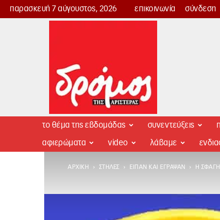
παρασκευή 7 αύγουστος, 2026
επικοινωνία
σύνδεση
Δρόμος
της
Αριστεράς
το θέμα της εβδομάδας
συνεντεύξεις
π
αφιερώματα
video
λάβαμε
ενδι
ΑΡΧΙΚΉ
ΣΤΉΛΕΣ
ΕΊΠΑΝ ΚΑΙ ΈΓΡΑΨΑΝ
Η ΣΦΑΓ