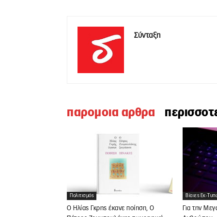
Σύνταξη
παρομοια αρθρα
περισσοτ
Πολιτισμός
Βίαιες Εκ-Τυπ
Ο Ηλίας Γκρης έκανε ποίηση, Ο
Για την Μεγ