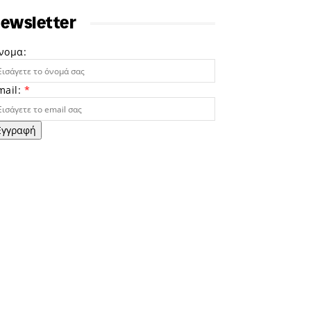
ewsletter
νομα:
mail:
*
Εγγραφή