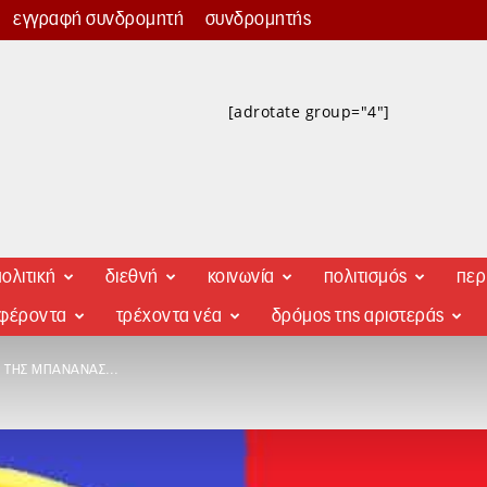
εγγραφή συνδρομητή
συνδρομητής
[adrotate group="4"]
ολιτική
διεθνή
κοινωνία
πολιτισμός
περ
αφέροντα
τρέχοντα νέα
δρόμος της αριστεράς
Ή ΤΗΣ ΜΠΑΝΆΝΑΣ…