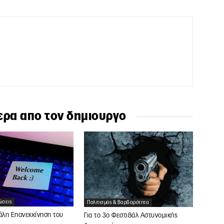
ερα απο τον δημιουργο
ώσεις
Πολιτισμός & Βαρβαρότητα
άλη Επανεκκίνηση του
Για το 3o Φεστιβάλ Αστυνομικής