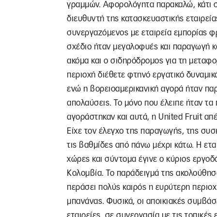
γραμμών. Αφορολόγητα παρακαλώ, κάτι σ
διευθυντή της κατασκευαστικής εταιρείας
συνεργαζόμενος με εταιρεία εμπορίας φρ
σχέδιο ήταν μεγαλοφυές και παραγωγή κα
ακόμα και ο σιδηρόδρομος για τη μεταφορ
περιοχή διέθετε φτηνό εργατικό δυναμικ
ενώ η βορειοαμερικανική αγορά ήταν παρ
απολαύσεις. Το μόνο που έλειπε ήταν τα
αγοράστηκαν και αυτά, η United Fruit α
Είχε τον έλεγχο της παραγωγής, της συσ
τις βαθμίδες από πάνω μέχρι κάτω. Η ετα
χώρες και σύντομα έγινε ο κύριος εργοδ
Κολομβία. Το παράδειγμά της ακολούθησα
περάσει πολύς καιρός η ευρύτερη περιοχή
μπανάνας. Φυσικά, οι αποικιακές συμβάσε
εταιρείες, σε συνεργασία με τις τοπικές 