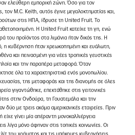
αν ελεύθερη εμπορική ζώνη. Όσο για τον
, τον M.C. Keith, αυτός έγινε μεγαλοκτηματίας και,
ούτων στις ΗΠΑ, ίδρυσε τη United Fruit. Το
θετοποιημένη. Η United Fruit κατείχε τη γη, ενώ
ά του προϊόντος στα λιμάνια ήταν δικός της. Η
ό, η κυβέρνηση ήταν χρεωκοπημένη και ευάλωτη,
θένα και πεινασμένη για νέες τροπικές γευστικές
 πλοία και την παραπέρα μεταφορά. Όταν
πέκτησε όλα τα χαρακτηριστικά ενός μονοπωλίου.
κευασίας, της μεταφοράς και της διανομής σε όλες
ιρεία γιγαντώθηκε, επεκτάθηκε στις γειτονικές
ότης στην Ονδούρα, τη Γουατεμάλα και την
ν δύο με τρεις ακόμα αμερικανικές εταιρείες. Πριν
 είχε γίνει μία απέραντη μονοκαλλιέργεια
ις λίγα μόνο άφηναν στις τοπικές κοινωνίες. Οι
ελίτ του χρήματος και τις υπάκουες κυβερνήσεις,