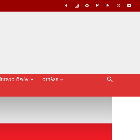
ίπτερο ιδεών
στήλες