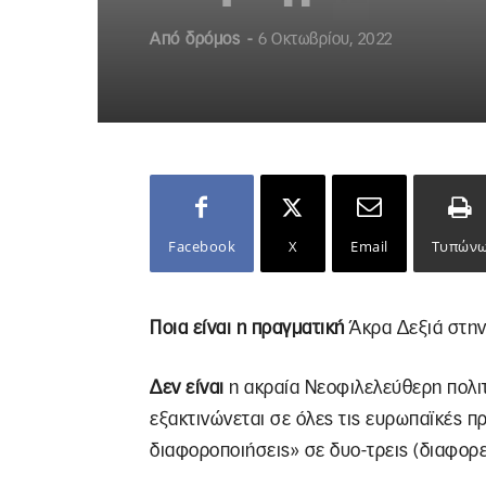
Από
δρόμος
-
6 Οκτωβρίου, 2022
Facebook
X
Email
Τυπών
Ποια είναι η πραγματική
Άκρα Δεξιά στην
Δεν είναι
η ακραία Νεοφιλελεύθερη πολιτ
εξακτινώνεται σε όλες τις ευρωπαϊκές π
διαφοροποιήσεις» σε δυο-τρεις (διαφορε