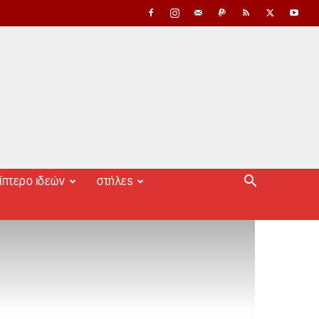
ίπτερο ιδεών
στήλες