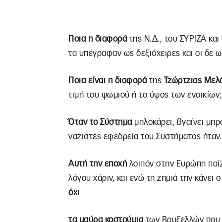
Ποια η διαφορά
της Ν.Δ., του ΣΥΡΙΖΑ κα
τα υπέγραφαν ως δεξιόχειρες και οι δε ω
Ποια είναι η διαφορά
της
Τζώρτζιας Μελ
τιμή του ψωμιού ή το ύψος των ενοικίων;
Όταν το Σύστημα
μπλοκάρει, βγαίνει μπρ
ναζιστές εφεδρεία του Συστήματος ήταν.
Αυτή την εποχή
λοιπόν στην Ευρώπη παίζ
λόγου χάριν, και ενώ τη ζημιά την κάνει 
όχι
τα μαύρα κοστούμια
των Βρυξελλών που 