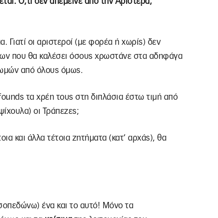
ται. Ό,τι δεν απέμεινε από την Αριστερά,
. Γιατί οι αριστεροί (με φορέα ή χωρίς) δεν
ων που θα καλέσει όσους χρωστάνε στα αδηφάγα
ωμών από όλους όμως.
founds τα χρέη τους στη διπλάσια έστω τιμή από
ψίχουλα) οι Τράπεζες;
οια και άλλα τέτοια ζητήματα (κατ’ αρχάς), θα
 ισοπεδώνω) ένα και το αυτό! Μόνο τα