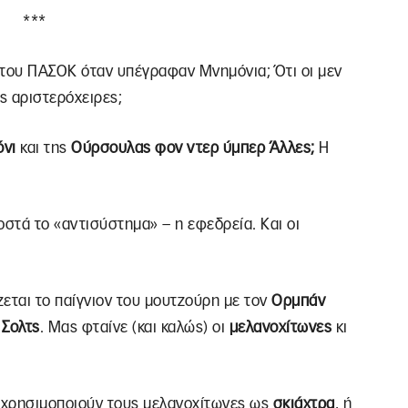
***
ι του ΠΑΣΟΚ όταν υπέγραφαν Μνημόνια; Ότι οι μεν
ς αριστερόχειρες;
όνι
και της
Ούρσουλας φον ντερ ύμπερ Άλλες;
Η
οστά το «αντισύστημα» – η εφεδρεία. Και οι
εται το παίγνιον του μουτζούρη με τον
Ορμπάν
ο
Σολτς
. Μας φταίνε (και καλώς) οι
μελανοχίτωνες
κι
χρησιμοποιούν τους μελανοχίτωνες ως
σκιάχτρα
, ή