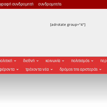
γγραφή συνδρομητή
συνδρομητής
[adrotate group="4"]
ολιτική
διεθνή
κοινωνία
πολιτισμός
περ
αφέροντα
τρέχοντα νέα
δρόμος της αριστεράς