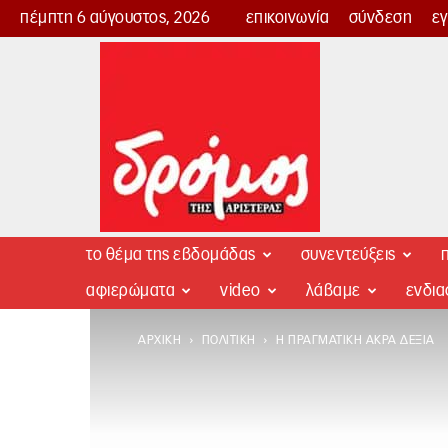
πέμπτη 6 αύγουστος, 2026
επικοινωνία
σύνδεση
ε
Δρόμος
της
Αριστεράς
το θέμα της εβδομάδας
συνεντεύξεις
π
αφιερώματα
video
λάβαμε
ενδι
ΑΡΧΙΚΉ
ΠΟΛΙΤΙΚΉ
Η ΠΡΑΓΜΑΤΙΚΉ ΆΚΡΑ ΔΕΞΙΆ