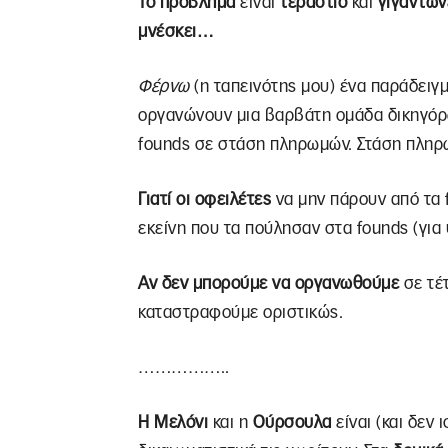
Το πρόβλημα
είναι
τεράστιο
και
γιγαντώνε
μνέσκει…
Φέρνω
(η ταπεινότης μου) ένα παράδειγμα
οργανώνουν μια βαρβάτη ομάδα δικηγόρ
founds σε στάση πληρωμών. Στάση πληρ
Γιατί οι οφειλέτες
να μην πάρουν από τα 
εκείνη που τα πούλησαν στα founds (για 
Αν δεν μπορούμε να οργανωθούμε
σε τέτ
καταστραφούμε οριστικώς.
……………..
Η Μελόνι
και η
Ούρσουλα
είναι (και δεν