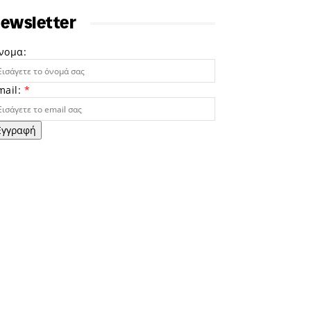
ewsletter
νομα:
mail:
*
Εγγραφή