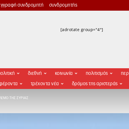
εγγραφή συνδρομητή
συνδρομητής
[adrotate group="4"]
ολιτική
διεθνή
κοινωνία
πολιτισμός
περ
αφέροντα
τρέχοντα νέα
δρόμος της αριστεράς
ΛΕΜΟ ΤΗΣ ΣΥΡΊΑΣ