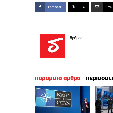
Facebook
X
Emai
δρόμος
παρομοια αρθρα
περισσοτ