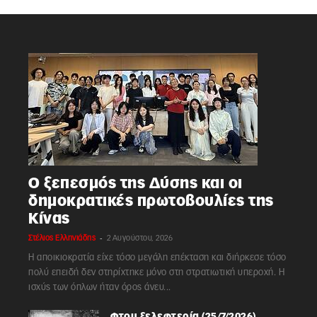
Ο ξεπεσμός της Δύσης και οι
δημοκρατικές πρωτοβουλίες της
Κίνας
-
Στέλιος Ελληνιάδης
2 Αυγούστου, 2026
Η αποικιοκρατία είχε τόσο μεγάλη επέκταση και διήρκεσε τόσο
πολύ επειδή δεν στηρίχτηκε μόνο στη στρατιωτική υπεροχή. Η
ισχύς των όπλων ήταν όρος άνευ...