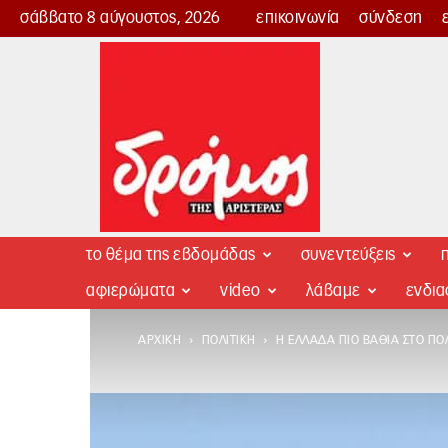
σάββατο 8 αύγουστος, 2026
επικοινωνία
σύνδεση
Δρόμος
της
Αριστεράς
το θέμα της εβδομάδας
συνεντεύξεις
π
αφιερώματα
video
λάβαμε
ενδι
ΑΡΧΙΚΉ
ΠΟΛΙΤΙΚΉ
Η ΕΛΛΆΔΑ ΠΙΟ ΒΑΘΙΆ ΣΤΟ ΠΌ