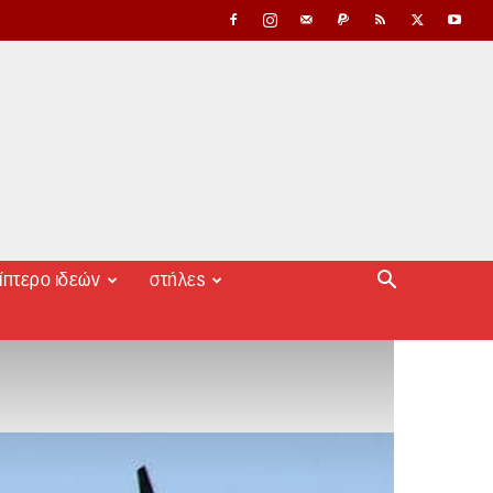
ίπτερο ιδεών
στήλες