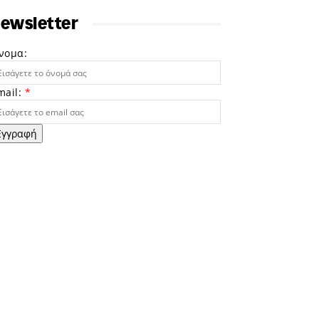
ewsletter
νομα:
mail:
*
Εγγραφή