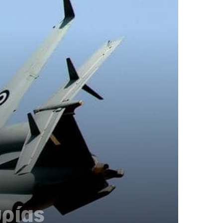
υρίας