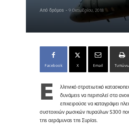
Από
δρόμος
-
9 Οκτωβρίου, 2018
Facebook
X
Email
Τυπών
Ε
λληνικό στρατιωτικό κατασκοπε
δυνάμεις να περιπολεί στα ανο
επιχειρούσε να καταγράψει ηλε
συστοιχιών ρωσικών πυραύλων S300 που
της αεράμυνας της Συρίας.