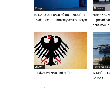
Γνώμες
Πολιτική
Το ΝΑΤΟ σε πολεμικό παροξυσμό, η
ΝΑΤΟ 3.0: Α
Ελλάδα σε αυτοκαταστροφικό οίστρο
μπροστά στα
ορισμένοι 
Διεθνή
Τρέχοντα Νέα
Επικίνδυνη ΝΑΤΟϊκή απάτη
17 Μαΐου: Π
Σούδας