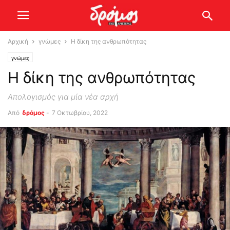
Αρχική
γνώμες
Η δίκη της ανθρωπότητας
γνώμες
Η δίκη της ανθρωπότητας
Απολογισμός για μία νέα αρχή
Από
δρόμος
-
7 Οκτωβρίου, 2022