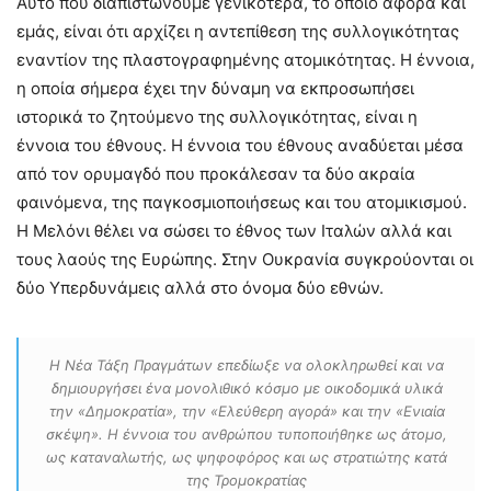
Αυτό που διαπιστώνουμε γενικότερα, το οποίο αφορά και
εμάς, είναι ότι αρχίζει η αντεπίθεση της συλλογικότητας
εναντίον της πλαστογραφημένης ατομικότητας. Η έννοια,
η οποία σήμερα έχει την δύναμη να εκπροσωπήσει
ιστορικά το ζητούμενο της συλλογικότητας, είναι η
έννοια του έθνους. Η έννοια του έθνους αναδύεται μέσα
από τον ορυμαγδό που προκάλεσαν τα δύο ακραία
φαινόμενα, της παγκοσμιοποιήσεως και του ατομικισμού.
Η Μελόνι θέλει να σώσει το έθνος των Ιταλών αλλά και
τους λαούς της Ευρώπης. Στην Ουκρανία συγκρούονται οι
δύο Υπερδυνάμεις αλλά στο όνομα δύο εθνών.
Η Νέα Τάξη Πραγμάτων επεδίωξε να ολοκληρωθεί και να
δημιουργήσει ένα μονολιθικό κόσμο με οικοδομικά υλικά
την «Δημοκρατία», την «Ελεύθερη αγορά» και την «Ενιαία
σκέψη». Η έννοια του ανθρώπου τυποποιήθηκε ως άτομο,
ως καταναλωτής, ως ψηφοφόρος και ως στρατιώτης κατά
της Τρομοκρατίας