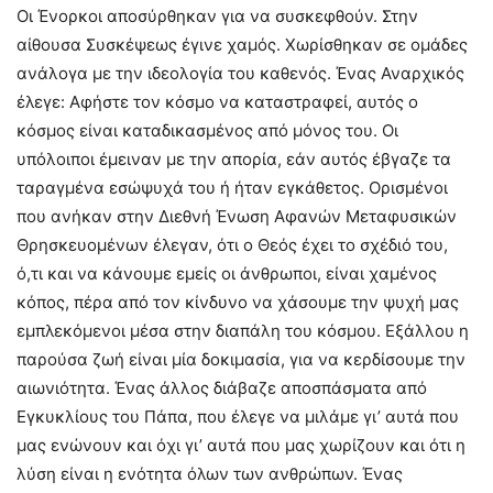
Οι Ένορκοι αποσύρθηκαν για να συσκεφθούν. Στην
αίθουσα Συσκέψεως έγινε χαμός. Χωρίσθηκαν σε ομάδες
ανάλογα με την ιδεολογία του καθενός. Ένας Αναρχικός
έλεγε: Αφήστε τον κόσμο να καταστραφεί, αυτός ο
κόσμος είναι καταδικασμένος από μόνος του. Οι
υπόλοιποι έμειναν με την απορία, εάν αυτός έβγαζε τα
ταραγμένα εσώψυχά του ή ήταν εγκάθετος. Ορισμένοι
που ανήκαν στην Διεθνή Ένωση Αφανών Μεταφυσικών
Θρησκευομένων έλεγαν, ότι ο Θεός έχει το σχέδιό του,
ό,τι και να κάνουμε εμείς οι άνθρωποι, είναι χαμένος
κόπος, πέρα από τον κίνδυνο να χάσουμε την ψυχή μας
εμπλεκόμενοι μέσα στην διαπάλη του κόσμου. Εξάλλου η
παρούσα ζωή είναι μία δοκιμασία, για να κερδίσουμε την
αιωνιότητα. Ένας άλλος διάβαζε αποσπάσματα από
Εγκυκλίους του Πάπα, που έλεγε να μιλάμε γι’ αυτά που
μας ενώνουν και όχι γι’ αυτά που μας χωρίζουν και ότι η
λύση είναι η ενότητα όλων των ανθρώπων. Ένας