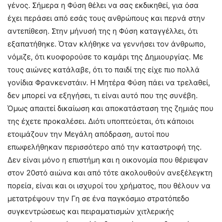
γένος. Σήμερα η Φύση θέλει να σας εκδικηθεί, για όσα
έχει περάσει από εσάς τους ανθρώπους και περνά στην
αντεπίθεση. Στην μήνυσή της η Φύση καταγγέλλει, ότι
εξαπατήθηκε. Όταν κλήθηκε να γεννήσει τον άνθρωπο,
νόμιζε, ότι κυοφορούσε το καμάρι της Δημιουργίας. Με
τους αιώνες κατάλαβε, ότι το παιδί της είχε πιο πολλά
γονίδια Φρανκενστάιν. Η Μητέρα Φύση πάει να τρελαθεί,
δεν μπορεί να εξηγήσει, τι είναι αυτό που της συνέβη.
Όμως απαιτεί δικαίωση και αποκατάσταση της ζημιάς που
της έχετε προκαλέσει. Διότι υποπτεύεται, ότι κάποιοι
ετοιμάζουν την Μεγάλη απόδραση, αυτοί που
επωφελήθηκαν περισσότερο από την καταστροφή της.
Δεν είναι μόνο η επιστήμη και η οικονομία που θέριεψαν
στον 20στό αιώνα και από τότε ακολουθούν ανεξέλεγκτη
πορεία, είναι και οι ισχυροί του χρήματος, που θέλουν να
μετατρέψουν την Γη σε ένα παγκόσμιο στρατόπεδο
συγκεντρώσεως και πειραματισμών χιτλερικής