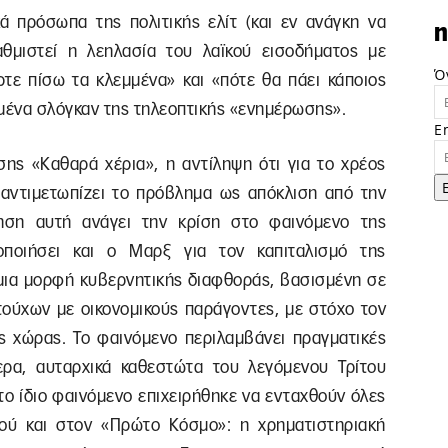
κά πρόσωπα της πολιτικής ελίτ (και εν ανάγκη να
n
αθμιστεί η λεηλασία του λαϊκού εισοδήματος με
Ό
ρτε πίσω τα κλεμμένα» και «πότε θα πάει κάποιος
ημένα σλόγκαν της τηλεοπτικής «ενημέρωσης».
E
ησης «Kαθαρά χέρια», η αντίληψη ότι για το χρέος
αντιμετωπίζει το πρόβλημα ως απόκλιση από την
ρηση αυτή ανάγει την κρίση στο φαινόμενο της
οποιήσει και ο Μαρξ για τον καπιταλισμό της
 μια μορφή κυβερνητικής διαφθοράς, βασισμένη σε
τούχων με οικονομικούς παράγοντες, με στόχο τον
 χώρας. Το φαινόμενο περιλαμβάνει πραγματικές
τερα, αυταρχικά καθεστώτα του λεγόμενου Τρίτου
το ίδιο φαινόμενο επιχειρήθηκε να ενταχθούν όλες
σμού και στον «Πρώτο Κόσμο»: η χρηματιστηριακή