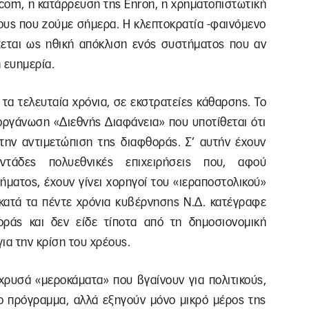
com, η κατάρρευση της Enron, η χρηματοπιστωτική
έους που ζούμε σήμερα. Η κλεπτοκρατία -φαινόμενο
ίζεται ως ηθική απόκλιση ενός συστήματος που αν
 ευημερία.
τα τελευταία χρόνια, σε εκστρατείες κάθαρσης. Το
 οργάνωση «Διεθνής Διαφάνεια» που υποτίθεται ότι
την αντιμετώπιση της διαφθοράς. Σ’ αυτήν έχουν
ντάδες πολυεθνικές επιχειρήσεις που, αφού
ματος, έχουν γίνει χορηγοί του «ιεραποστολικού»
 κατά τα πέντε χρόνια κυβέρνησης Ν.Δ. κατέγραφε
ράς και δεν είδε τίποτα από τη δημοσιονομική
για την κρίση του χρέους.
α χρυσά «μεροκάματα» που βγαίνουν για πολιτικούς,
στο πρόγραμμα, αλλά εξηγούν μόνο μικρό μέρος της