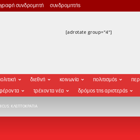
γγραφή συνδρομητή
συνδρομητής
[adrotate group="4"]
ολιτική
διεθνή
κοινωνία
πολιτισμός
περ
αφέροντα
τρέχοντα νέα
δρόμος της αριστεράς
CUS: ΚΛΕΠΤΟΚΡΑΤΊΑ