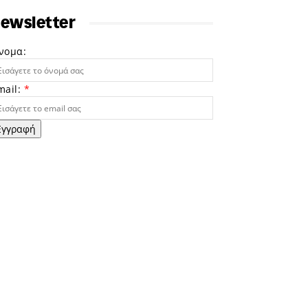
ewsletter
νομα:
mail:
*
Εγγραφή