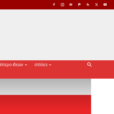
ίπτερο ιδεών
στήλες