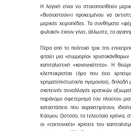
Η λογική είναι να στοχοποιηθούν μερι
«θυσιαστούν») προκειμένου να αντιστ
μερικές χειροπέδες. Τα συνθήματα «φέ
φυλακή» έχουν γίνει, άλλωστε, τα αγαπ
Πέρα από το πολιτικό τρικ της επιχείρ
φταίει μια «συμμορία» χρυσοκάνθαρων 
καπιταλιστική «κανονικότητα». Η θεώ
κλεπτοκρατίας (όρο που έχει χρησιμ
χρηματοπιστωτικής ηγεμονίας), δηλαδή
σκοτεινές συναλλαγές κρατικών αξιωμα
παράνομο σφετερισμό του πλούτου μιας
καταστάσεις που χαρακτηρίζουν, ιδιαί
Κόσμου. Ωστόσο, τα τελευταία χρόνια, σ
οι «τεκτονικές» κρίσεις του καπιταλι