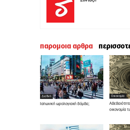
Σύνταξη
παρομοια αρθρα
περισσοτ
Οικονομία
Διεθνή
Αβεβαιότητα 
Ιαπωνική ωρολογιακή βόμβα;
οικονομία 