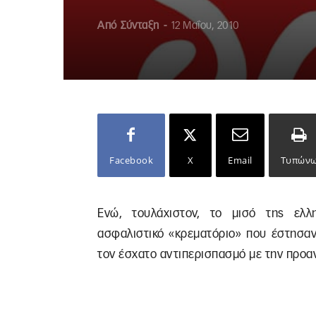
Από
Σύνταξη
-
12 Μαΐου, 2010
Facebook
X
Email
Τυπών
Ενώ, τουλάχιστον, το μισό της ελλη
ασφαλιστικό «κρεματόριο» που έστησαν
τον έσχατο αντιπερισπασμό με την προαν