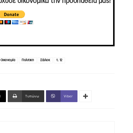
σχυσε οικονομικά την προσπάθειά μας!
Οικονομία
Πολιτικη
Σάιλοκ
τ. 12
l
Τυπώνω
Viber