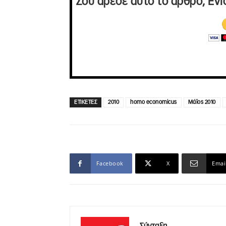
Σου άρεσε αυτό το άρθρο; Ενί
ΕΤΙΚΕΤΕΣ
2010
homo economicus
Μάϊος 2010
Facebook
X
Emai