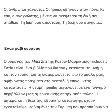
Οι άνθρωποι χάνονται. Οι ήρωες σβήνουν στον πόνο. Κι
εσύ, ο αναγνώστης, μένεις να σκέφτεσαι τη δική σου
απάθεια. Τη δική σου απόσταση. Τη δική σου αμνησία…
Ένας μαβί ουρανός
Ο
ουρανός
του
Μπέι
Σίτι
της Κατρίν Μαυρικακίς (Eκδόσεις
Εστία) είναι ένα βιβλίο που διαπραγματεύεται τη μνήμη
και τον τρόπο που τη διαμορφώνει το ίδιο το μυαλό μας,
αφήνοντας πράγματα στο σκοτάδι ή επινοώντας
καταστάσεις. Η νεαρή ηρωίδα μεγαλώνει σε ένα πνιγηρό
περιβάλλον μιας αμερικανικής επαρχιακής πόλης. Η
μητέρα και η θεία της, εβραϊκής καταγωγής, έχουν
εγκαταλείψει φοβισμένες την Ευρώπη και προσπαθούν να