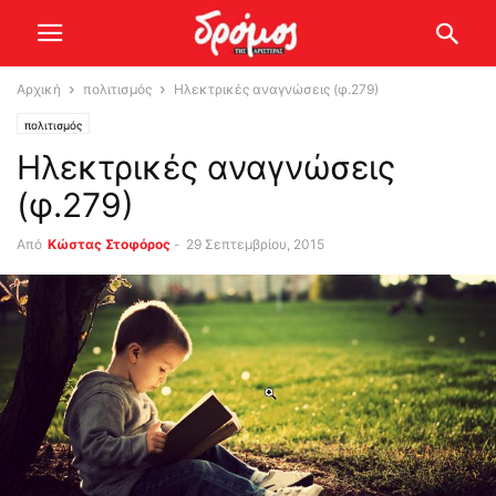
Αρχική
πολιτισμός
Ηλεκτρικές αναγνώσεις (φ.279)
πολιτισμός
Ηλεκτρικές αναγνώσεις
(φ.279)
Από
Κώστας Στοφόρος
-
29 Σεπτεμβρίου, 2015