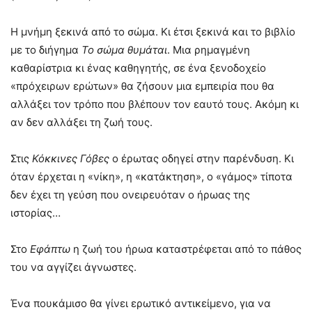
Η μνήμη ξεκινά από το σώμα. Κι έτσι ξεκινά και το βιβλίο
με το διήγημα
Το σώμα θυμάται
. Μια ρημαγμένη
καθαρίστρια κι ένας καθηγητής, σε ένα ξενοδοχείο
«πρόχειρων ερώτων» θα ζήσουν μια εμπειρία που θα
αλλάξει τον τρόπο που βλέπουν τον εαυτό τους. Ακόμη κι
αν δεν αλλάξει τη ζωή τους.
Στις
Κόκκινες Γόβες
ο έρωτας οδηγεί στην παρένδυση. Κι
όταν έρχεται η «νίκη», η «κατάκτηση», ο «γάμος» τίποτα
δεν έχει τη γεύση που ονειρευόταν ο ήρωας της
ιστορίας…
Στο
Εφάπτω
η ζωή του ήρωα καταστρέφεται από το πάθος
του να αγγίζει άγνωστες.
Ένα πουκάμισο θα γίνει ερωτικό αντικείμενο, για να