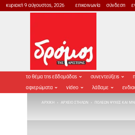
κυριακή 9 αύγουστος, 2026
επικοινωνία
σύνδεση
ε
Δρόμος
της
Αριστεράς
το θέμα της εβδομάδας
συνεντεύξεις
π
αφιερώματα
video
λάβαμε
ενδι
ΑΡΧΙΚΉ
ΑΡΧΕΊΟ ΣΤΗΛΏΝ
ΠΌΛΕΩΝ ΨΥΧΈΣ ΚΑΙ Μ