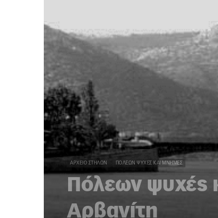
ΑΡΧΕΊΟ ΣΤΗΛΏΝ
ΠΌΛΕΩΝ ΨΥΧΈΣ ΚΑΙ ΜΝΉΜΕΣ
Πόλεων ψυχές κ
Αρβανίτη