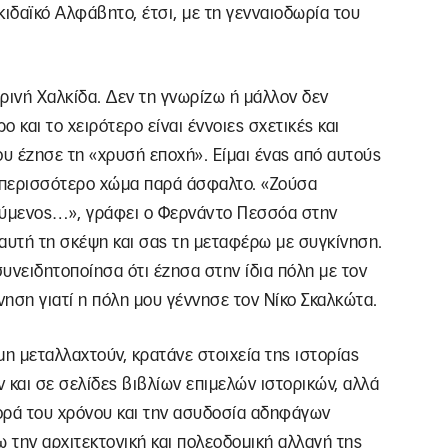
ιδαϊκό Αλφάβητο, έτσι, με τη γενναιοδωρία του
ρινή Χαλκίδα. Δεν τη γνωρίζω ή μάλλον δεν
 και το χειρότερο είναι έννοιες σχετικές και
ου έζησε τη «χρυσή εποχή». Είμαι ένας από αυτούς
ν περισσότερο χώμα παρά άσφαλτο. «Ζούσα
ούμενος…», γράφει ο Φερνάντο Πεσσόα στην
αυτή τη σκέψη και σας τη μεταφέρω με συγκίνηση.
συνειδητοποίησα ότι έζησα στην ίδια πόλη με τον
ίνηση γιατί η πόλη μου γέννησε τον Νίκο Σκαλκώτα.
μη μεταλλαχτούν, κρατάνε στοιχεία της ιστορίας
ν και σε σελίδες βιβλίων επιμελών ιστορικών, αλλά
ορά του χρόνου και την ασυδοσία αδηφάγων
ω την αρχιτεκτονική και πολεοδομική αλλαγή της