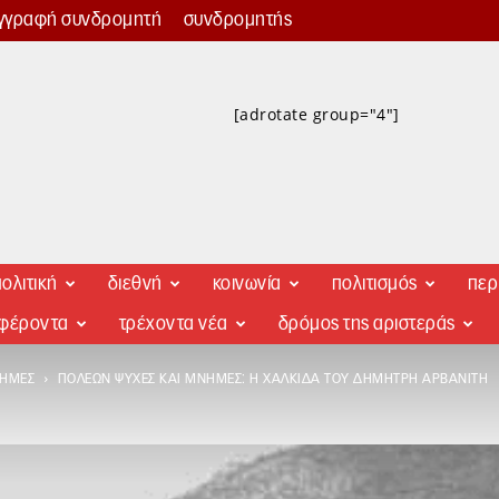
γγραφή συνδρομητή
συνδρομητής
[adrotate group="4"]
ολιτική
διεθνή
κοινωνία
πολιτισμός
περ
αφέροντα
τρέχοντα νέα
δρόμος της αριστεράς
ΝΉΜΕΣ
ΠΌΛΕΩΝ ΨΥΧΈΣ ΚΑΙ ΜΝΉΜΕΣ: Η XΑΛΚΊΔΑ ΤΟΥ ΔΗΜΉΤΡΗ ΑΡΒΑΝΊΤΗ