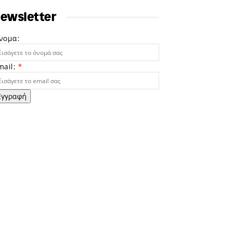
ewsletter
νομα:
mail:
*
Εγγραφή