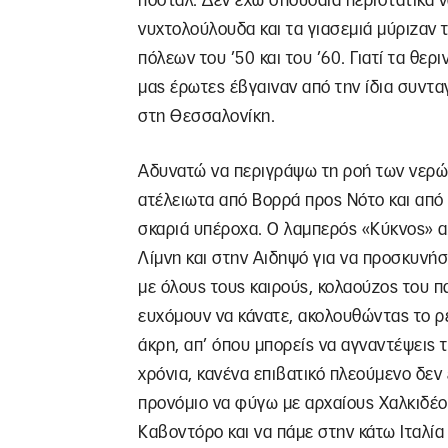
ποστάλ. Δεν έχω σπουδαία περιστατικά ν
νυχτολούλουδα και τα γιασεμιά μύριζαν 
πόλεων του ’50 και του ’60. Γιατί τα θεριν
μας έρωτες έβγαιναν από την ίδια συνταγ
στη Θεσσαλονίκη.
Αδυνατώ να περιγράψω τη ροή των νερών 
ατέλειωτα από Βορρά προς Νότο και από 
σκαριά υπέροχα. Ο λαμπερός «Κύκνος» α
Λίμνη και στην Αιδηψό για να προσκυνήσ
με όλους τους καιρούς, κολαούζος του πα
ευχόμουν να κάνατε, ακολουθώντας το ρε
άκρη, απ’ όπου μπορείς να αγναντέψεις τ
χρόνια, κανένα επιβατικό πλεούμενο δεν 
προνόμιο να φύγω με αρχαίους Χαλκιδέο
Καβοντόρο και να πάμε στην κάτω Ιταλία 