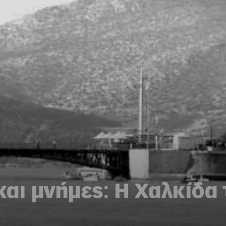
αι μνήμες: Η Xαλκίδα