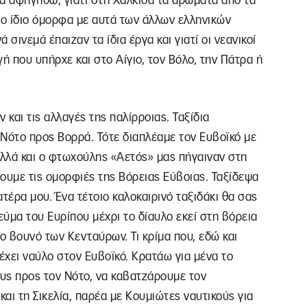
α αφηγηθώ, γιατί στη Χαλκίδα τα αρώματα από τα
το ίδιο όμορφα με αυτά των άλλων ελληνικών
ά σινεμά έπαιζαν τα ίδια έργα και γιατί οι νεανικοί
ή που υπήρχε και στο Αίγιο, τον Βόλο, την Πάτρα ή
και τις αλλαγές της παλίρροιας. Ταξίδια
Νότο προς Βορρά. Τότε διαπλέαμε τον Ευβοϊκό με
λλά και ο φτωχούλης «Αετός» μας πήγαιναν στη
ουμε τις ομορφιές της Βόρειας Εύβοιας. Ταξίδεψα
τέρα μου. Ένα τέτοιο καλοκαιρινό ταξιδάκι θα σας
ύμα του Ευρίπου μέχρι το δίαυλο εκεί στη βόρεια
ο βουνό των Κενταύρων. Τι κρίμα που, εδώ και
έχει ναύλο στον Ευβοϊκό. Κρατάω για μένα το
υς προς τον Νότο, να καβατζάρουμε τον
και τη Σικελία, παρέα με Κουμιώτες ναυτικούς για