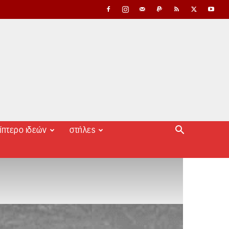
ίπτερο ιδεών
στήλες