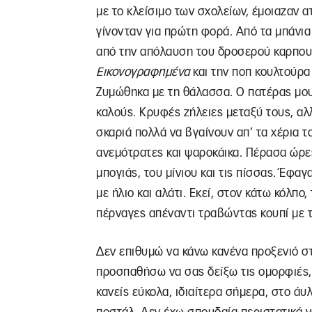
με το κλείσιμο των σχολείων, έμοιαζαν α
γίνονταν για πρώτη φορά. Από τα μπάνια
από την απόλαυση του δροσερού καρπου
Εικονογραφημένα
και την ποπ κουλτούρα
Ζυμώθηκα με τη θάλασσα. Ο πατέρας μου
καλούς. Κρυφές ζήλειες μεταξύ τους, αλ
σκαριά πολλά να βγαίνουν απ’ τα χέρια 
ανεμότρατες και ψαροκάικα. Πέρασα ώρες
μπογιάς, του μίνιου και τις πίσσας. Έφ
με ήλιο και αλάτι. Εκεί, στον κάτω κόλπο
πέρναγες απέναντι τραβώντας κουπί με τ
Δεν επιθυμώ να κάνω κανένα προξενιό στ
προσπαθήσω να σας δείξω τις ομορφιές, τ
κανείς εύκολα, ιδιαίτερα σήμερα, στο ά