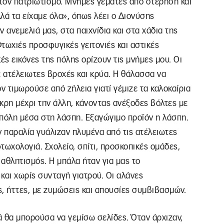
τον πατριωτισμό. Μνήμες γεμάτες από στέρηση και
λλά τα είχαμε όλα», όπως λέει ο Διονύσης
ανεμελιά μας, στα παιχνίδια και στα χάδια της
τωχιές προσφυγικές γειτονιές και αστικές
ές εικόνες της πόλης ορίζουν τις μνήμες μου. Οι
με ατέλειωτες βροχές και κρύα. Η θάλασσα να
ν τιμωρούσε από ζήλεια γιατί γέμιζε τα καλοκαίρια
κρη μέχρι την άλλη, κάνοντας ανέξοδες βόλτες με
 πόλη μέσα στη λάσπη. Εξαγώγιμο προϊόν η λάσπη.
ν παραλία γυάλιζαν πλυμένα από τις ατέλειωτες
τωχολογιά. Σχολείο, σπίτι, προσκοπικές ομάδες,
 αθλητισμός. Η μπάλα ήταν για μας το
 και χωρίς συνταγή γιατρού. Οι αλάνες
ς, ήττες, με ζυμώσεις και απουσίες συμβιβασμών.
υτά θα μπορούσα να γεμίσω σελίδες. Όταν άρχιζαν,