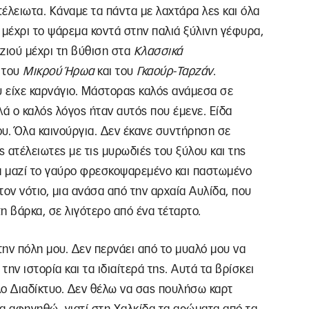
τέλειωτα. Κάναμε τα πάντα με λαχτάρα λες και όλα
 μέχρι το ψάρεμα κοντά στην παλιά ξύλινη γέφυρα,
ζιού μέχρι τη βύθιση στα
Κλασσικά
 του
Μικρού
Ήρωα
και του
Γκαούρ-Ταρζάν
.
 είχε καρνάγιο. Μάστορας καλός ανάμεσα σε
λά ο καλός λόγος ήταν αυτός που έμενε. Είδα
του. Όλα καινούργια. Δεν έκανε συντήρηση σε
 ατέλειωτες με τις μυρωδιές του ξύλου και της
αγα μαζί το γαύρο φρεσκοψαρεμένο και παστωμένο
, τον νότιο, μια ανάσα από την αρχαία Αυλίδα, που
η βάρκα, σε λιγότερο από ένα τέταρτο.
ην πόλη μου. Δεν περνάει από το μυαλό μου να
ην ιστορία και τα ιδιαίτερά της. Αυτά τα βρίσκει
υλο Διαδίκτυο. Δεν θέλω να σας πουλήσω καρτ