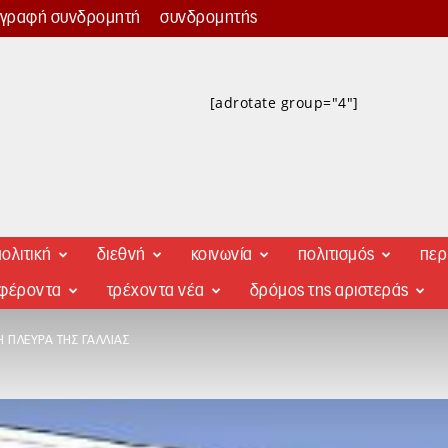
γγραφή συνδρομητή
συνδρομητής
[adrotate group="4"]
ολιτική
διεθνή
κοινωνία
πολιτισμός
περ
αφέροντα
τρέχοντα νέα
δρόμος της αριστεράς
 ΠΛΕΥΡΆ ΤΗΣ ΓΑΛΛΊΑΣ