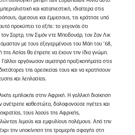
στη συλλογική μνήμη των Ευρωπαίων. Αλλά αυτό
ιμπεριαλιστική και καταπιεστική, ιδιαίτερα στις
ρόπους, άμεσους και έμμεσους, τις κράτησε υπό
 αυτό προκύπτει το εξής: το γεγονός ότι
 τον Σαρτρ, την Σιμόν ντε Μποβουάρ, τον Ζαν Λικ
ιζόμασταν με τους εξεγερμένους του Μάη του ’68,
 ή της Ασίας θα έπρεπε να έχουν την ίδια γνώμη.
οι Γάλλοι οργάνωσαν αιματηρά πραξικοπήματα στις
 δικτάτορες της αρεσκείας τους και να κρατήσουν
υσης και λεηλασίας.
αλλικής εμπλοκής στην Αφρική. Η γαλλική διοίκηση
ν ανέτρεπε καθεστώτα, δολοφονούσε ηγέτες και
οκρατίας, τους λαούς της Αφρικής,
αλώντας λιμούς και εμφυλίους πολέμους. Από την
μέχρι την υποκίνηση της τρομερής σφαγής στη