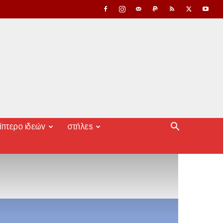
ίπτερο ιδεών
στήλες