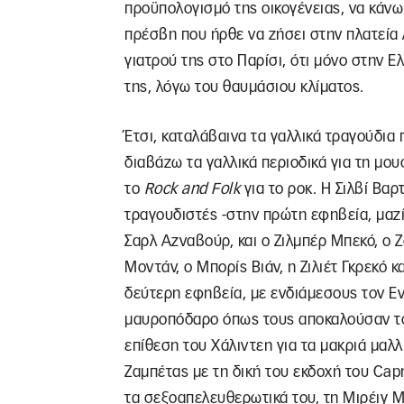
προϋπολογισμό της οικογένειας, να κάνω
πρέσβη που ήρθε να ζήσει στην πλατεία
γιατρού της στο Παρίσι, ότι μόνο στην Ε
της, λόγω του θαυμάσιου κλίματος.
Έτσι, καταλάβαινα τα γαλλικά τραγούδια
διαβάζω τα γαλλικά περιοδικά για τη μου
το
Rock and Folk
για το ροκ. Η Σιλβί Βαρ
τραγουδιστές -στην πρώτη εφηβεία, μαζί
Σαρλ Αζναβούρ, και ο Ζιλμπέρ Μπεκό, ο 
Μοντάν, ο Μπορίς Βιάν, η Ζιλιέτ Γκρεκό 
δεύτερη εφηβεία, με ενδιάμεσους τον Εν
μαυροπόδαρο όπως τους αποκαλούσαν τότ
επίθεση του Χάλιντεη για τα μακριά μαλλ
Ζαμπέτας με τη δική του εκδοχή του Capr
τα σεξοαπελευθερωτικά του, τη Μιρέιγ 