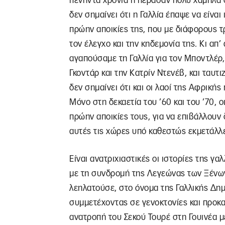
πενήντα χρόνια ή πέρασαν πολύ χαμηλά 
δεν σημαίνει ότι η Γαλλία έπαψε να είναι 
πρώην αποικίες της, που με διάφορους τ
τον έλεγχο και την κηδεμονία της. Κι απ’
αγαπούσαμε τη Γαλλία για τον Μποντλέρ,
Γκοντάρ και την Κατρίν Ντενέβ, και ταυτ
δεν σημαίνει ότι και οι λαοί της Αφρικής
Μόνο στη δεκαετία του ’60 και του ’70, 
πρώην αποικίες τους, για να επιβάλλουν
αυτές τις χώρες υπό καθεστώς εκμετάλλε
Είναι ανατριχιαστικές οι ιστορίες της γ
με τη συνδρομή της Λεγεώνας των Ξένω
λεηλατούσε, στο όνομα της Γαλλικής Δημ
συμμετέχοντας σε γενοκτονίες και προκ
ανατροπή του Σεκού Τουρέ στη Γουινέα 