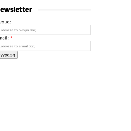
ewsletter
νομα:
mail:
*
Εγγραφή