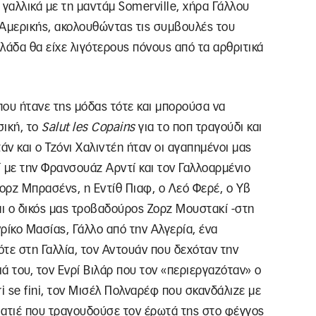
 γαλλικά με τη μαντάμ Somerville, χήρα Γάλλου
 Αμερικής, ακολουθώντας τις συμβουλές του
λλάδα θα είχε λιγότερους πόνους από τα αρθριτικά
 που ήτανε της μόδας τότε και μπορούσα να
σική, το
Salut les Copains
για το ποπ τραγούδι και
τάν και ο Τζόνι Χαλιντέη ήταν οι αγαπημένοι μας
 με την Φρανσουάζ Αρντί και τον Γαλλοαρμένιο
Ζορζ Μπρασένς, η Εντίθ Πιαφ, ο Λεό Φερέ, ο Υβ
και ο δικός μας τροβαδούρος Ζορζ Μουστακί -στη
ρίκο Μασίας, Γάλλο από την Αλγερία, ένα
ε στη Γαλλία, τον Αντουάν που δεχόταν την
ιά του, τον Ενρί Βιλάρ που τον «περιεργαζόταν» ο
i se fini, τον Μισέλ Πολναρέφ που σκανδάλιζε με
Ματιέ που τραγουδούσε τον έρωτά της στο φέγγος