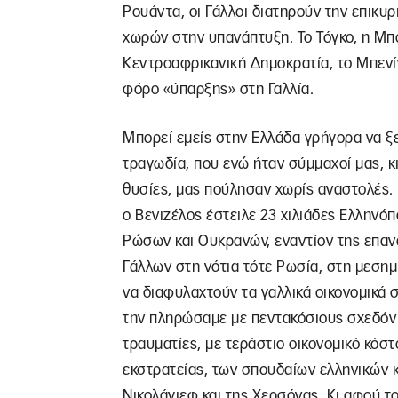
Ρουάντα, οι Γάλλοι διατηρούν την επικυρι
χωρών στην υπανάπτυξη. Το Τόγκο, η Μπ
Κεντροαφρικανική Δημοκρατία, το Μπενί
φόρο «ύπαρξης» στη Γαλλία.
Μπορεί εμείς στην Ελλάδα γρήγορα να ξ
τραγωδία, που ενώ ήταν σύμμαχοί μας, κι
θυσίες, μας πούλησαν χωρίς αναστολές. 
ο Βενιζέλος έστειλε 23 χιλιάδες Ελλην
Ρώσων και Ουκρανών, εναντίον της επαν
Γάλλων στη νότια τότε Ρωσία, στη μεσημβ
να διαφυλαχτούν τα γαλλικά οικονομικά 
την πληρώσαμε με πεντακόσιους σχεδόν 
τραυματίες, με τεράστιο οικονομικό κόστ
εκστρατείας, των σπουδαίων ελληνικών 
Νικολάγιεφ και της Χερσόνας. Κι αφού το