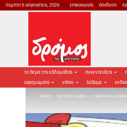
πέμπτη 6 αύγουστος, 2026
επικοινωνία
σύνδεση
ε
Δρόμος
της
Αριστεράς
το θέμα της εβδομάδας
συνεντεύξεις
π
αφιερώματα
video
λάβαμε
ενδι
ΑΡΧΙΚΉ
ΠΕΡΊΠΤΕΡΟ ΙΔΕΏΝ
Η ΜΑΎΡΗ ΚΑΙ ΆΡΑΧΝΗ