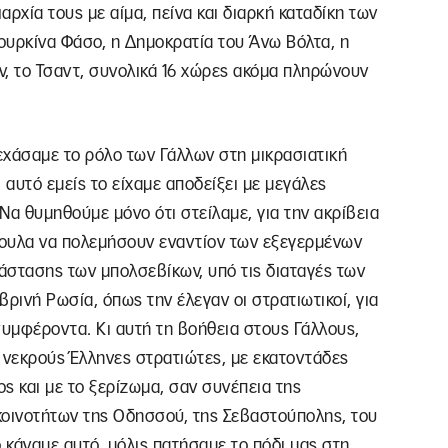
αρχία τους με αίμα, πείνα και διαρκή καταδίκη των
ουρκίνα Φάσο, η Δημοκρατία του Άνω Βόλτα, η
ν, το Τσαντ, συνολικά 16 χώρες ακόμα πληρώνουν
εχάσαμε το ρόλο των Γάλλων στη μικρασιατική
 αυτό εμείς το είχαμε αποδείξει με μεγάλες
Να θυμηθούμε μόνο ότι στείλαμε, για την ακρίβεια
όπουλα να πολεμήσουν εναντίον των εξεγερμένων
άστασης των μπολσεβίκων, υπό τις διαταγές των
ρινή Ρωσία, όπως την έλεγαν οι στρατιωτικοί, για
συμφέροντα. Κι αυτή τη βοήθεια στους Γάλλους,
νεκρούς Έλληνες στρατιώτες, με εκατοντάδες
ος και με το ξερίζωμα, σαν συνέπεια της
κοινοτήτων της Οδησσού, της Σεβαστούπολης, του
 κάναμε αυτό, μόλις πατήσαμε το πόδι μας στη