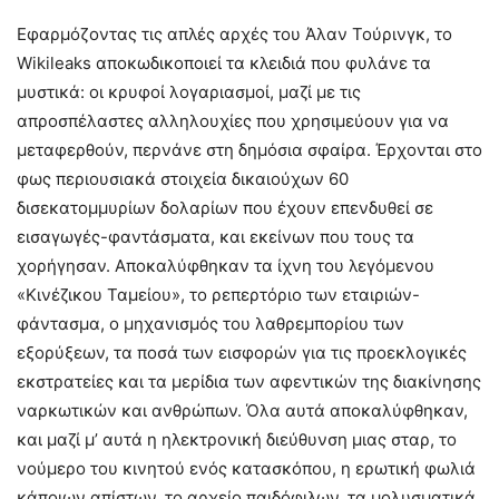
Εφαρμόζοντας τις απλές αρχές του Άλαν Τούρινγκ, το
Wikileaks αποκωδικοποιεί τα κλειδιά που φυλάνε τα
μυστικά: οι κρυφοί λογαριασμοί, μαζί με τις
απροσπέλαστες αλληλουχίες που χρησιμεύουν για να
μεταφερθούν, περνάνε στη δημόσια σφαίρα. Έρχονται στο
φως περιουσιακά στοιχεία δικαιούχων 60
δισεκατομμυρίων δολαρίων που έχουν επενδυθεί σε
εισαγωγές-φαντάσματα, και εκείνων που τους τα
χορήγησαν. Αποκαλύφθηκαν τα ίχνη του λεγόμενου
«Κινέζικου Ταμείου», το ρεπερτόριο των εταιριών-
φάντασμα, o μηχανισμός του λαθρεμπορίου των
εξορύξεων, τα ποσά των εισφορών για τις προεκλογικές
εκστρατείες και τα μερίδια των αφεντικών της διακίνησης
ναρκωτικών και ανθρώπων. Όλα αυτά αποκαλύφθηκαν,
και μαζί μ’ αυτά η ηλεκτρονική διεύθυνση μιας σταρ, το
νούμερο του κινητού ενός κατασκόπου, η ερωτική φωλιά
κάποιων απίστων, το αρχείο παιδόφιλων, τα μολυσματικά