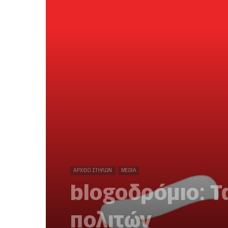
ΑΡΧΕΊΟ ΣΤΗΛΏΝ
MEDIA
blogοδρόμιο: Τ
πολιτών