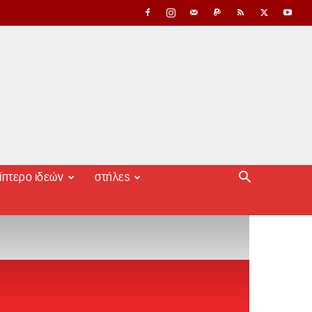
ίπτερο ιδεών
στήλες