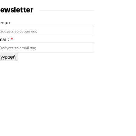
ewsletter
νομα:
mail:
*
Εγγραφή