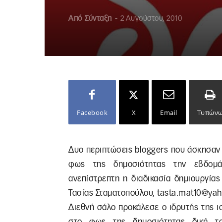
Από
Σύνταξη
-
2 Αυγούστου, 2010
Facebook
X
Email
Τυπών
Δυο περιπτώσεις bloggers που άσκησαν
φως της δημοσιότητας την εβδομά
ανεπίστρεπτη η διαδικασία δημιουργία
Τασίας Σταματοπούλου,
tasta.mat10@ya
Διεθνή σάλο προκάλεσε ο ιδρυτής της ι
στο φως της δημοσιότητας δική το