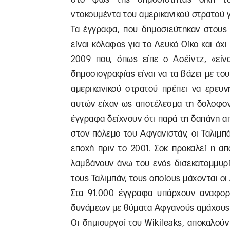
ντοκουμέντα του αμερικανικού στρατού γ
Τα έγγραφα, που δημοσιεύτηκαν στους 
είναι κόλαφος για το Λευκό Οίκο και όχ
2009 που, όπως είπε ο Ασέiντζ, «είν
δημοσιογραφίας είναι να τα βάζει µε τους
αμερικανικού στρατού πρέπει να ερευ
αυτών είχαν ως αποτέλεσμα τη δολοφον
έγγραφα δείχνουν ότι παρά τη δαπάνη 
στον πόλεμο του Αφγανιστάν, οι Ταλιµπ
εποχή πριν το 2001. Σοκ προκαλεί η α
λαμβάνουν άνω του ενός δισεκατομμυρί
τους Ταλιμπάν, τους οποίους μάχονται οι
Στα 91.000 έγγραφα υπάρχουν αναφορ
δυνάµεων µε θύµατα Αφγανούς αµάχους
Οι δημιουργοί του Wikileaks, αποκαλού