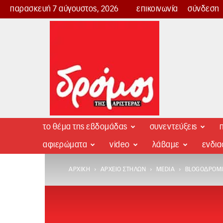
παρασκευή 7 αύγουστος, 2026
επικοινωνία
σύνδεση
Δρόμος
της
Αριστεράς
το θέμα της εβδομάδας
συνεντεύξεις
π
αφιερώματα
video
λάβαμε
ενδι
ΑΡΧΙΚΉ
ΑΡΧΕΊΟ ΣΤΗΛΏΝ
MEDIA
BLOGΟΔΡΌΜΙΟ