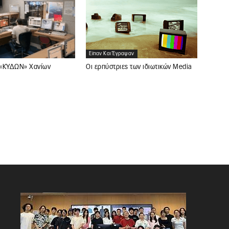
Είπαν Και Έγραψαν
«ΚΥΔΩΝ» Χανίων
Οι ερπύστριες των ιδιωτικών Media