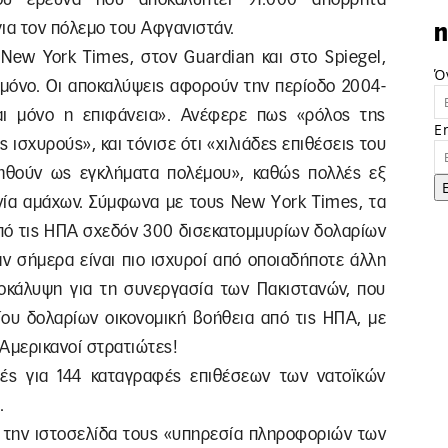
ια τον πόλεμο του Αφγανιστάν.
n
New York Times, στον Guardian και στο Spiegel,
Ό
ι μόνο. Οι αποκαλύψεις αφορούν την περίοδο 2004-
αι μόνο η επιφάνεια». Ανέφερε πως «ρόλος της
E
 ισχυρούς», και τόνισε ότι «χιλιάδες επιθέσεις του
νηθούν ως εγκλήματα πολέμου», καθώς πολλές εξ
ία αμάχων. Σύμφωνα με τους Νew Υork Τimes, τα
από τις ΗΠΑ σχεδόν 300 δισεκατοµµυρίων δολαρίων
άν σήμερα είναι πιο ισχυροί από οποιαδήποτε άλλη
ποκάλυψη για τη συνεργασία των Πακιστανών, που
ου δολαρίων οικονομική βοήθεια από τις ΗΠΑ, με
 Αμερικανοί στρατιώτες!
ές για 144 καταγραφές επιθέσεων των νατοϊκών
.
ν την ιστοσελίδα τους «υπηρεσία πληροφοριών των