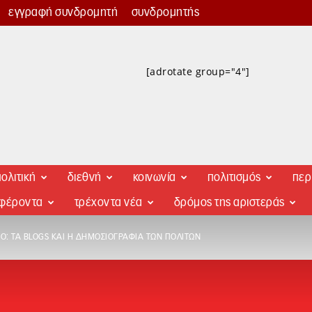
εγγραφή συνδρομητή
συνδρομητής
[adrotate group="4"]
ολιτική
διεθνή
κοινωνία
πολιτισμός
περ
αφέροντα
τρέχοντα νέα
δρόμος της αριστεράς
: ΤΑ BLOGS ΚΑΙ Η ΔΗΜΟΣΙΟΓΡΑΦΊΑ ΤΩΝ ΠΟΛΙΤΏΝ