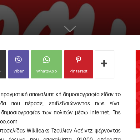
ω
Viber
WhatsApp
Pinterest
 πραγματική αποκαλυπτική δημοσιογραφία είδαν το
δα που πέρασε, επιβεβαιώνοντας πως είναι
ς δημοσιογραφίας των πολιτών μέσω Ιnternet. Της
hoo.com
στοσελίδας Wikileaks Τζούλιαν Ασέιντζ φέρνοντας
υ έρευνα που αποκαλύπτει 91.000 απόρρητα