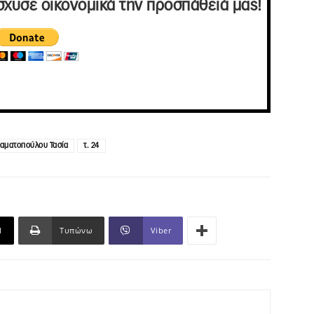
σχυσε οικονομικά την προσπάθειά μας!
ταματοπούλου Τασία
τ. 24
l
Τυπώνω
Viber