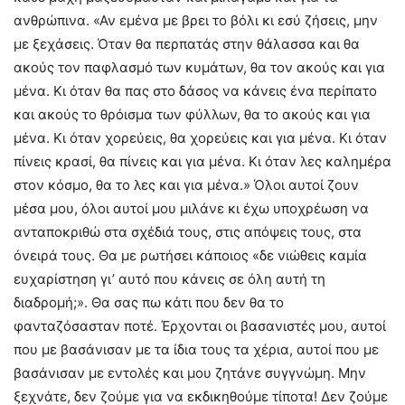
ανθρώπινα. «Αν εμένα με βρει το βόλι κι εσύ ζήσεις, μην
με ξεχάσεις. Όταν θα περπατάς στην θάλασσα και θα
ακούς τον παφλασμό των κυμάτων, θα τον ακούς και για
μένα. Κι όταν θα πας στο δάσος να κάνεις ένα περίπατο
και ακούς το θρόισμα των φύλλων, θα το ακούς και για
μένα. Κι όταν χορεύεις, θα χορεύεις και για μένα. Κι όταν
πίνεις κρασί, θα πίνεις και για μένα. Κι όταν λες καλημέρα
στον κόσμο, θα το λες και για μένα.» Όλοι αυτοί ζουν
μέσα μου, όλοι αυτοί μου μιλάνε κι έχω υποχρέωση να
ανταποκριθώ στα σχέδιά τους, στις απόψεις τους, στα
όνειρά τους. Θα με ρωτήσει κάποιος «δε νιώθεις καμία
ευχαρίστηση γι’ αυτό που κάνεις σε όλη αυτή τη
διαδρομή;». Θα σας πω κάτι που δεν θα το
φανταζόσασταν ποτέ. Έρχονται οι βασανιστές μου, αυτοί
που με βασάνισαν με τα ίδια τους τα χέρια, αυτοί που με
βασάνισαν με εντολές και μου ζητάνε συγγνώμη. Μην
ξεχνάτε, δεν ζούμε για να εκδικηθούμε τίποτα! Δεν ζούμε