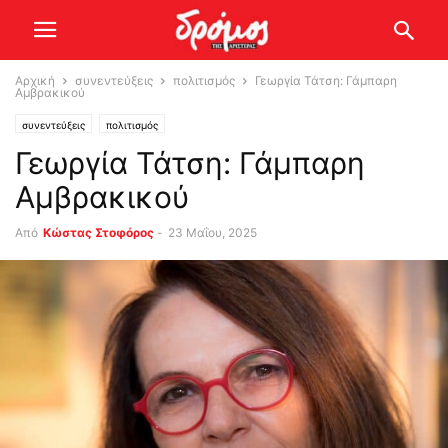
Αρχική
συνεντεύξεις
πολιτισμός
Γεωργία Τάτση: Γάμπαρη
Αμβρακικού
συνεντεύξεις
πολιτισμός
Γεωργία Τάτση: Γάμπαρη
Αμβρακικού
Από
Κώστας Στοφόρος
-
23 Μαΐου, 2025